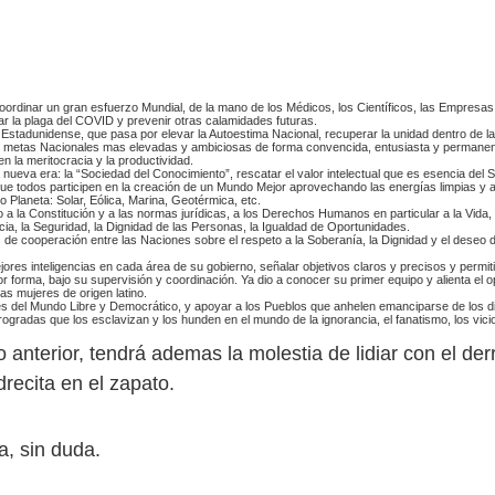
coordinar un gran esfuerzo Mundial, de la mano de los Médicos, los Científicos, las Empresas
ar la plaga del COVID y prevenir otras calamidades futuras.
Estadunidense, que pasa por elevar la Autoestima Nacional, recuperar la unidad dentro de la d
as metas Nacionales mas elevadas y ambiciosas de forma convencida, entusiasta y permanen
 la meritocracia y la productividad.
 nueva era: la “Sociedad del Conocimiento”, rescatar el valor intelectual que es esencia del
ue todos participen en la creación de un Mundo Mejor aprovechando las energías limpias y 
 Planeta: Solar, Eólica, Marina, Geotérmica, etc.
a la Constitución y a las normas jurídicas, a los Derechos Humanos en particular a la Vida, l
ia, la Seguridad, la Dignidad de las Personas, la Igualdad de Oportunidades.
s de cooperación entre las Naciones sobre el respeto a la Soberanía, la Dignidad y el deseo 
res inteligencias en cada área de su gobierno, señalar objetivos claros y precisos y permiti
 forma, bajo su supervisión y coordinación. Ya dio a conocer su primer equipo y alienta el
as mujeres de origen latino.
es del Mundo Libre y Democrático, y apoyar a los Pueblos que anhelen emanciparse de los d
rogradas que los esclavizan y los hunden en el mundo de la ignorancia, el fanatismo, los vicio
o anterior, tendrá ademas la molestia de lidiar con el d
recita en el zapato.
a, sin duda.