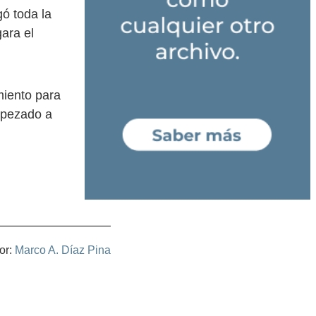
gó toda la
gara el
miento para
empezado a
or:
Marco A. Díaz Pina