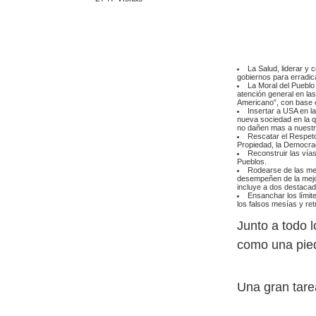
La Salud, liderar y 
gobiernos para erradic
La Moral del Pueblo 
atención general en l
Americano”, con base en
Insertar a USA en la
nueva sociedad en la q
no dañen mas a nuestro
Rescatar el Respeto 
Propiedad, la Democrac
Reconstruir las vía
Pueblos.
Rodearse de las mejo
desempeñen de la mejor
incluye a dos destacad
Ensanchar los límit
los falsos mesías y ret
Junto a todo l
como una pied
Una gran tare