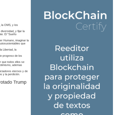
, la OMS, y los
iversidad, y fijar la
te. El “Sueño
 Ser Humano, imaginar la
autosustentables que
a Libertad, la
de progreso de los
r que todos ellos se
 optimismo, ademas
ictadores eternos y de
s y la perdición.
errotado Trump