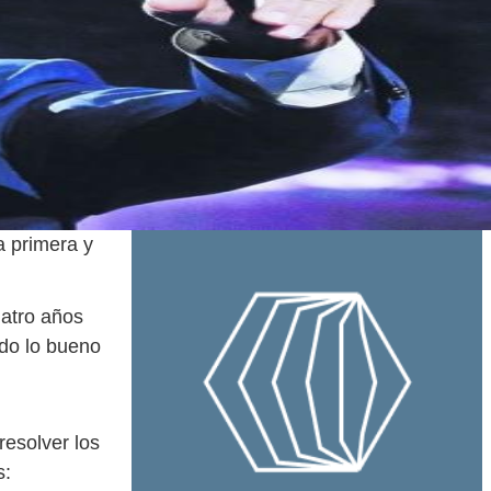
a primera y
uatro años
odo lo bueno
resolver los
s: