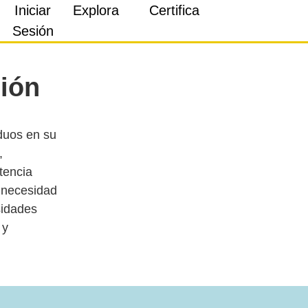
Iniciar
Explora
Certifica
Sesión
ción
iduos en su
,
stencia
 necesidad
sidades
 y