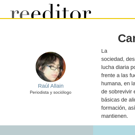
Cam
La
sociedad, des
lucha diaria p
frente a las f
humana, en la
Raúl Allain
de sobrevivir
Periodista y sociólogo
básicas de al
formación, así