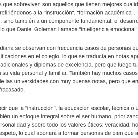
los que sobreviven son aquellos que tienen mejores cuali
efiriéndonos a la "instrucción", "formación académica", "
", sino también a un componente fundamental: el desarro
 lo que Daniel Goleman llamaba "inteligencia emocional"
tidiana se observan con frecuencia casos de personas q
ificaciones en el colegio, lo que se traducía en notas ap
radicionales y diplomas de excelencia, pero que luego tu
en su vida personal y familiar. También hay muchos caso
e las universidades con muy buenas notas, pero que en
fracasado.
cir que la "instrucción", la educación escolar, técnica o u
ién un enfoque integral sobre el ser humano, priorizando
ersonalidad y sobre todo los valores éticos: veracidad, h
respeto, lo cual abonará a formar personas de bien que a