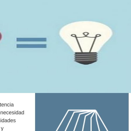
stencia
 necesidad
sidades
 y