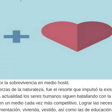
por la sobrevivencia en medio hostil,
uerzas de la naturaleza, fue el resorte que impulsó la exi
 actualidad los seres humanos siguen batallando con la
 en un medio cada vez más competitivo. Lograr las nece
imentación, vivienda, vestido, así como las de educación