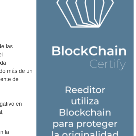
de las
el
ida
ndo más de un
ente de
gativo en
l,
n la