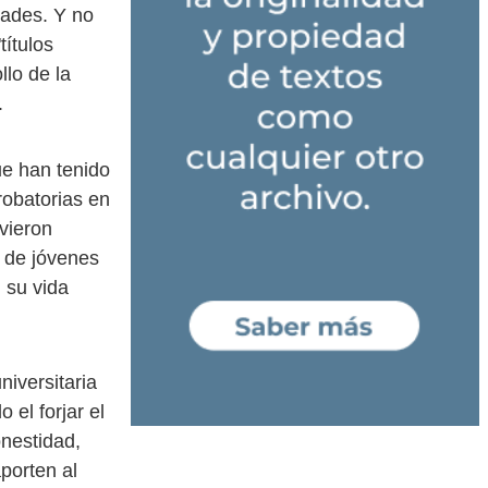
dades. Y no
títulos
llo de la
.
ue han tenido
robatorias en
vieron
s de jóvenes
 su vida
niversitaria
 el forjar el
onestidad,
porten al