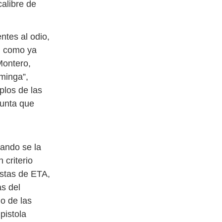
alibre de
ntes al odio,
o, como ya
Montero,
minga”,
plos de las
gunta que
uando se la
 criterio
istas de ETA,
s del
do de las
pistola