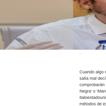
.
Cuando algo 
salía mal dec
comprobarán 
Negra’ o ‘Man
italoestadoun
métodos de ex