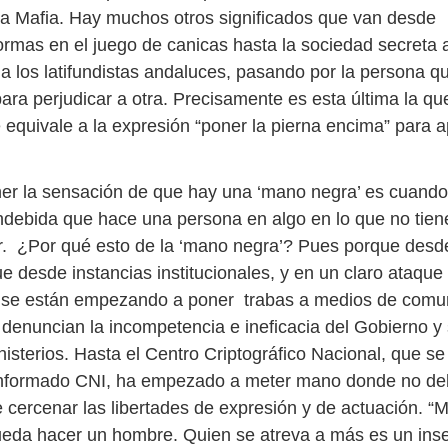
la Mafia. Hay muchos otros significados que van desde
normas en el juego de canicas hasta la sociedad secreta 
a los latifundistas andaluces, pasando por la persona q
ara perjudicar a otra. Precisamente es esta última la qu
 equivale a la expresión “poner la pierna encima” para a
er la sensación de que hay una ‘mano negra’ es cuando
indebida que hace una persona en algo en lo que no tie
ar. ¿Por qué esto de la ‘mano negra’? Pues porque des
desde instancias institucionales, y en un claro ataque a
, se están empezando a poner trabas a medios de comu
denuncian la incompetencia e ineficacia del Gobierno y s
nisterios. Hasta el Centro Criptográfico Nacional, que s
nformado CNI, ha empezado a meter mano donde no debe
e cercenar las libertades de expresión y de actuación. “
ueda hacer un hombre. Quien se atreva a más es un inse