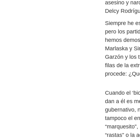
asesino y nar
Delcy Rodríg
Siempre he es
pero los part
hemos demostr
Marlaska y Si
Garzón y los 
filas de la ex
procede: ¿Qué
Cuando el ‘bic
dan a él es m
gubernativo, 
tampoco el en
“marquesito”, 
“rastas” o la 