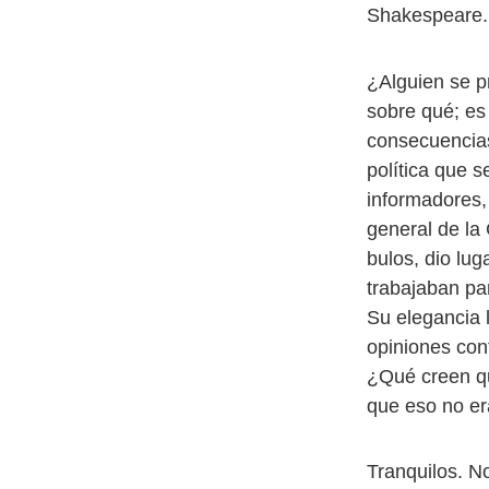
Shakespeare.
¿Alguien se 
sobre qué; es 
consecuencias
política que 
informadores,
general de la
bulos, dio lu
trabajaban par
Su elegancia 
opiniones cont
¿Qué creen qu
que eso no er
Tranquilos. N