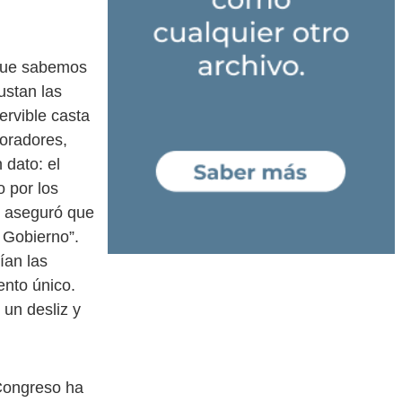
 que sabemos
ustan las
rvible casta
boradores,
dato: el
o por los
o aseguró que
l Gobierno”.
ían las
ento único.
un desliz y
 Congreso ha