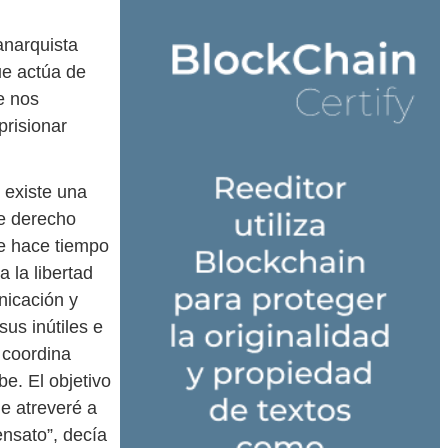
anarquista
ue actúa de
e nos
prisionar
 existe una
ne derecho
de hace tiempo
 la libertad
nicación y
us inútiles e
e coordina
. El objetivo
Me atreveré a
nsato”, decía