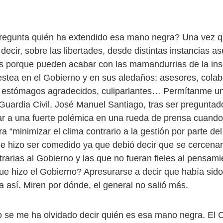
pregunta quién ha extendido esa mano negra? Una vez
decir, sobre las libertades, desde distintas instancias as
 porque pueden acabar con las mamandurrias de la inse
sestea en el Gobierno y en sus aledaños: asesores, cola
 estómagos agradecidos, culiparlantes… Permítanme un 
 Guardia Civil, José Manuel Santiago, tras ser preguntad
gar a una fuerte polémica en una rueda de prensa cuand
a “minimizar el clima contrario a la gestión por parte de
le hizo ser comedido ya que debió decir que se cercenar
rarias al Gobierno y las que no fueran fieles al pensami
e hizo el Gobierno? Apresurarse a decir que había sido 
a así. Miren por dónde, el general no salió más.
o se me ha olvidado decir quién es esa mano negra. El