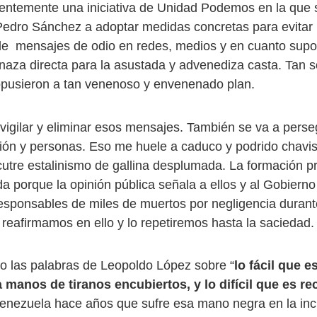
entemente una iniciativa de Unidad Podemos en la que s
edro Sánchez a adoptar medidas concretas para evitar 
de mensajes de odio en redes, medios y en cuanto sup
aza directa para la asustada y advenediza casta. Tan s
pusieron a tan venenoso y envenenado plan.
s vigilar y eliminar esos mensajes. También se va a pers
ión y personas. Eso me huele a caduco y podrido chav
 cutre estalinismo de gallina desplumada. La formación p
da porque la opinión pública señala a ellos y al Gobiern
esponsables de miles de muertos por negligencia durante 
 reafirmamos en ello y lo repetiremos hasta la saciedad.
o las palabras de Leopoldo López sobre “
lo fácil que e
manos de tiranos encubiertos, y lo difícil que es re
Venezuela hace años que sufre esa mano negra en la incu