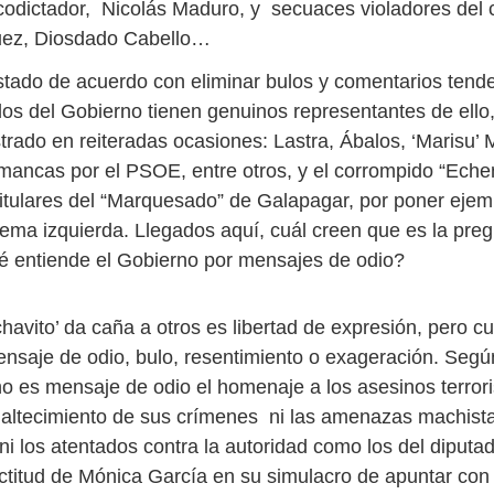
codictador, Nicolás Maduro, y secuaces violadores del c
uez, Diosdado Cabello…
tado de acuerdo con eliminar bulos y comentarios tende
idos del Gobierno tienen genuinos representantes de ell
ado en reiteradas ocasiones: Lastra, Ábalos, ‘Marisu’ 
mancas por el PSOE, entre otros, y el corrompido “Eche
titulares del “Marquesado” de Galapagar, por poner ejem
trema izquierda. Llegados aquí, cuál creen que es la pre
 entiende el Gobierno por mensajes de odio?
havito’ da caña a otros es libertad de expresión, pero c
ensaje de odio, bulo, resentimiento o exageración. Según
no es mensaje de odio el homenaje a los asesinos terror
altecimiento de sus crímenes ni las amenazas machista
ni los atentados contra la autoridad como los del diputa
actitud de Mónica García en su simulacro de apuntar con 