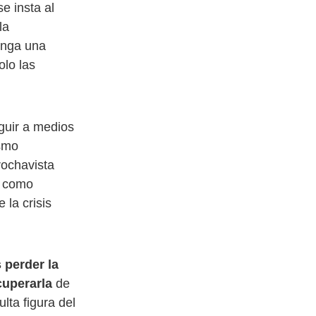
e insta al
la
onga una
olo las
eguir a medios
ismo
rochavista
o como
la crisis
s perder la
cuperarla
de
lta figura del