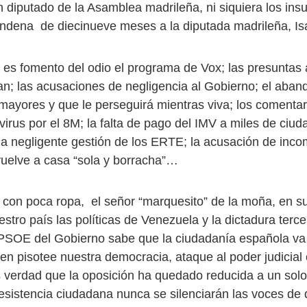
diputado de la Asamblea madrileña, ni siquiera los insul
condena de diecinueve meses a la diputada madrileña, Is
 es fomento del odio el programa de Vox; las presunta
an; las acusaciones de negligencia al Gobierno; el aba
 mayores y que le perseguirá mientras viva; los comentar
virus por el 8M; la falta de pago del IMV a miles de ciu
 la negligente gestión de los ERTE; la acusación de inco
uelve a casa “sola y borracha”…
con poca ropa, el señor “marquesito” de la moña, en su
estro país las políticas de Venezuela y la dictadura terc
PSOE del Gobierno sabe que la ciudadanía española va
en pisotee nuestra democracia, ataque al poder judicial
es verdad que la oposición ha quedado reducida a un solo
 resistencia ciudadana nunca se silenciarán las voces de