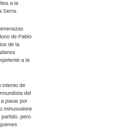
tos a la
a Serra.
s amenazas
ndono de Pablo
ios de la
dadanos
mpetente a la
 intento de
ermundista del
 a pasar por
 o minusvalore
 partido, pero
 quienes