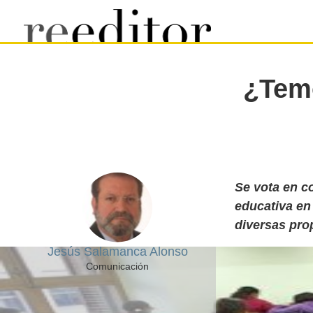
¿Temo
Se vota en c
educativa en 
diversas pro
Jesús Salamanca Alonso
Comunicación