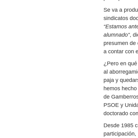
Se va a produ
sindicatos do
“Estamos ante
alumnado”
, d
presumen de d
a contar con e
¿Pero en qué 
al aborregamie
paja y quedars
hemos hecho c
de Gamberros 
PSOE y Unidas
doctorado co
Desde 1985 c
participación