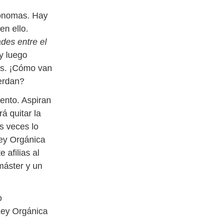
tónomas. Hay
en ello.
des entre el
 y luego
os. ¡Cómo van
uerdan?
ento. Aspiran
á quitar la
s veces lo
Ley Orgánica
 afilias al
máster y un
o
Ley Orgánica