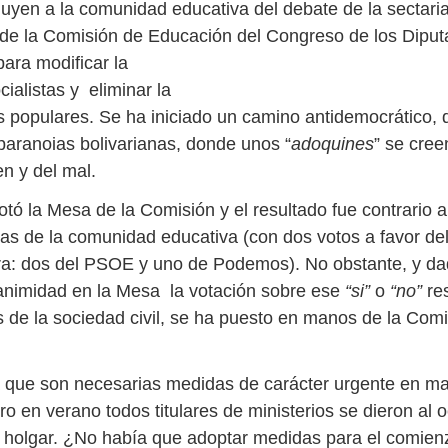
yen a la comunidad educativa del debate de la sectari
 de la Comisión de Educación del Congreso de los Dipu
 para modificar la
ialistas y eliminar la
populares. Se ha iniciado un camino antidemocrático, di
 paranoias bolivarianas, donde unos “
adoquines
” se cree
n y del mal.
otó la Mesa de la Comisión y el resultado fue contrario a
s de la comunidad educativa (con dos votos a favor del
ra: dos del PSOE y uno de Podemos). No obstante, y d
animidad en la Mesa la votación sobre ese
“si”
o
“no”
res
s de la sociedad civil, se ha puesto en manos de la Com
 que son necesarias medidas de carácter urgente en ma
o en verano todos titulares de ministerios se dieron al o
or holgar. ¿No había que adoptar medidas para el comien