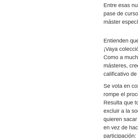
Entre esas nu
pase de curso
máster específ
Entienden que
¡Vaya colecci
Como a muchos
másteres, cre
calificativo d
Se vota en co
rompe el proc
Resulta que t
excluir a la s
quieren sacar 
en vez de hace
participación