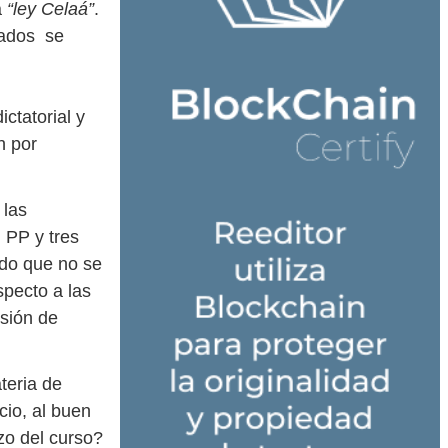
a
“ley Celaá”
.
tados se
ctatorial y
n por
 las
 PP y tres
ado que no se
pecto a las
isión de
teria de
cio, al buen
zo del curso?