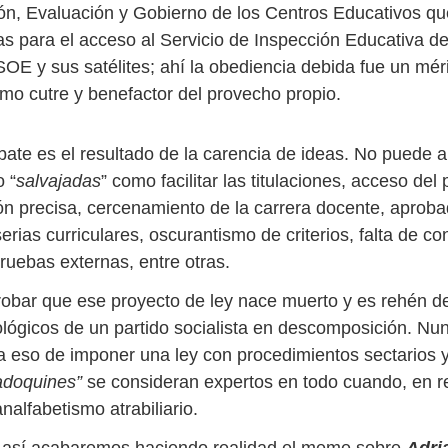
ión, Evaluación y Gobierno de los Centros Educativos qu
sas para el acceso al Servicio de Inspección Educativa d
PSOE y sus satélites; ahí la obediencia debida fue un mér
smo cutre y benefactor del provecho propio.
ebate es el resultado de la carencia de ideas. No puede 
 “
salvajadas
” como facilitar las titulaciones, acceso del
ión precisa, cercenamiento de la carrera docente, aprob
serias curriculares, oscurantismo de criterios, falta de c
ruebas externas, entre otras.
robar que ese proyecto de ley nace muerto y es rehén de
eológicos de un partido socialista en descomposición. Nu
 eso de imponer una ley con procedimientos sectarios y t
adoquines”
se consideran expertos en todo cuando, en re
alfabetismo atrabiliario.