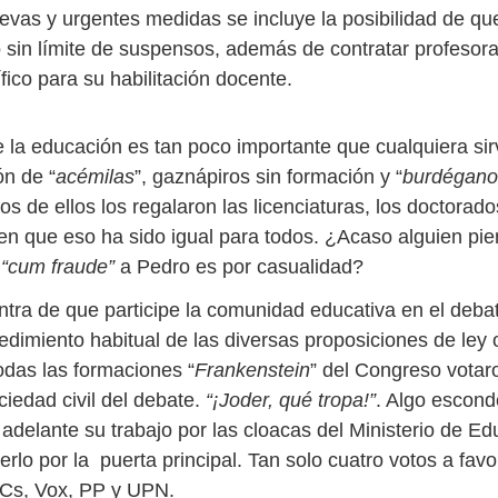
evas y urgentes medidas se incluye la posibilidad de q
 sin límite de suspensos, además de contratar profesora
ico para su habilitación docente.
 la educación es tan poco importante que cualquiera sirv
ón de “
acémilas
”, gaznápiros sin formación y “
burdégano
 de ellos los regalaron las licenciaturas, los doctorado
en que eso ha sido igual para todos. ¿Acaso alguien pie
e
“cum fraude”
a Pedro es por casualidad?
ntra de que participe la comunidad educativa en el debat
edimiento habitual de las diversas proposiciones de ley 
odas las formaciones “
Frankenstein
” del Congreso votar
ociedad civil del debate.
“¡Joder, qué tropa!”
. Algo escon
adelante su trabajo por las cloacas del Ministerio de Ed
rlo por la puerta principal. Tan solo cuatro votos a favo
: Cs, Vox, PP y UPN.