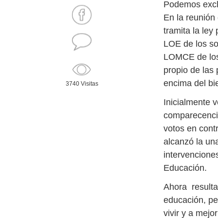
Podemos exclu
En la reunión
tramita la ley
LOE de los soc
LOMCE de los 
propio de las
encima del bie
3740 Visitas
Inicialmente v
comparecencia
votos en cont
alcanzó la un
intervencione
Educación.
Ahora resulta
educación, per
vivir y a mej