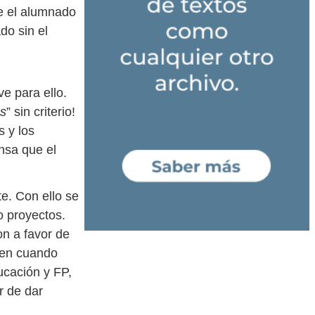
ue el alumnado
do sin el
e para ello.
s
” sin criterio!
s y los
nsa que el
e. Con ello se
o proyectos.
on a favor de
den cuando
ucación y FP,
r de dar