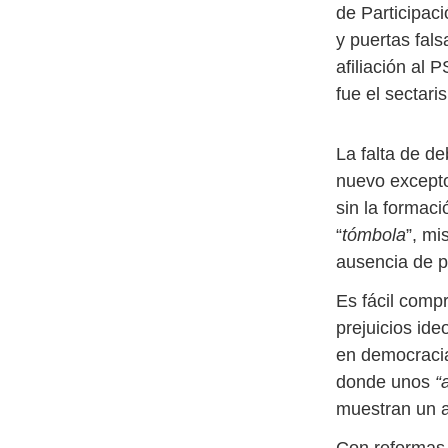
de Participac
y puertas fal
afiliación al 
fue el sectari
La falta de d
nuevo excepto
sin la formac
“
tómbola
”, mi
ausencia de p
Es fácil comp
prejuicios id
en democracia
donde unos
“
muestran un an