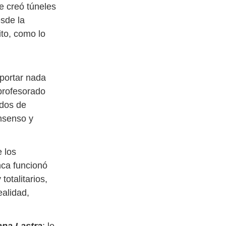
e creó túneles
esde la
ito, como lo
aportar nada
 profesorado
ados de
onsenso y
 los
nca funcionó
otalitarios,
alidad,