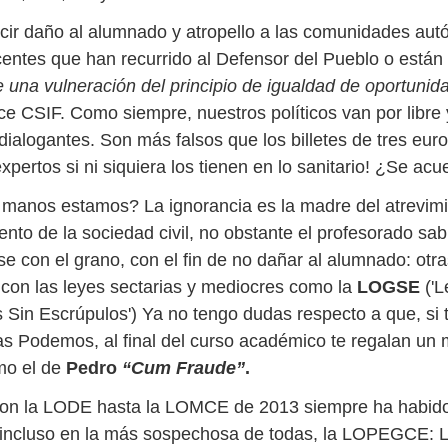
cir daño al alumnado y atropello a las comunidades au
centes que han recurrido al Defensor del Pueblo o están 
 una vulneración del principio de igualdad de oportunida
ice CSIF. Como siempre, nuestros políticos van por libre
ialogantes. Son más falsos que los billetes de tres eur
xpertos si ni siquiera los tienen en lo sanitario! ¿Se ac
manos estamos? La ignorancia es la madre del atrevimi
nto de la sociedad civil, no obstante el profesorado sabr
e con el grano, con el fin de no dañar al alumnado: otra
on las leyes sectarias y mediocres como la
LOGSE
('
Sin Escrúpulos') Ya no tengo dudas respecto a que, si te
 Podemos, al final del curso académico te regalan un 
mo el de
Pedro
“Cum Fraude”
.
on la LODE hasta la LOMCE de 2013 siempre ha habid
, incluso en la más sospechosa de todas, la LOPEGCE: 