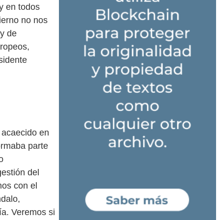
 y en todos
ierno no nos
 y de
uropeos,
sidente
 acaecido en
formaba parte
o
gestión del
mos con el
dalo,
ía. Veremos si