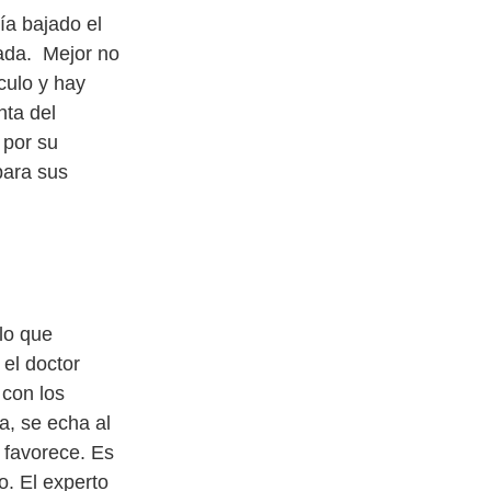
ía bajado el
nada. Mejor no
ículo y hay
nta del
 por su
para sus
 lo que
 el doctor
con los
a, se echa al
 favorece. Es
o. El experto