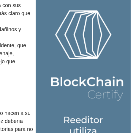
a con sus
más claro que
dañinos y
idente, que
enaje,
jo que
lo hacen a su
ez debería
torias para no