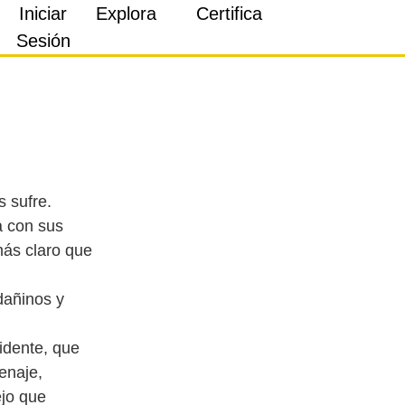
Iniciar
Explora
Certifica
Sesión
 sufre.
a con sus
más claro que
dañinos y
idente, que
enaje,
jo que