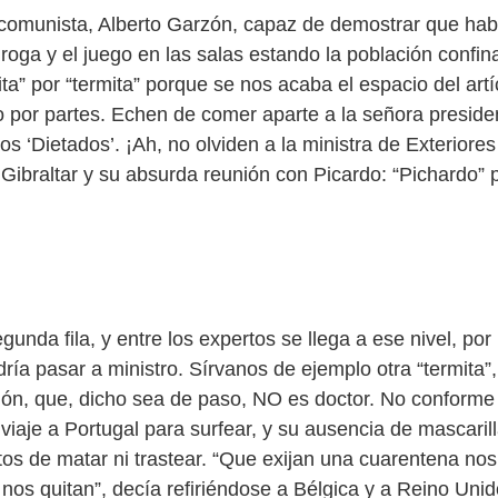
 comunista, Alberto Garzón, capaz de demostrar que hab
oga y el juego en las salas estando la población confi
ita” por “termita” porque se nos acaba el espacio del art
o por partes. Echen de comer aparte a la señora preside
s ‘Dietados’. ¡Ah, no olviden a la ministra de Exteriores
 Gibraltar y su absurda reunión con Picardo: “Pichardo” 
gunda fila, y entre los expertos se llega a ese nivel, por
ría pasar a ministro. Sírvanos de ejemplo otra “termita”,
n, que, dicho sea de paso, NO es doctor. No conforme 
iaje a Portugal para surfear, y su ausencia de mascarill
stos de matar ni trastear. “Que exijan una cuarentena nos
nos quitan”, decía refiriéndose a Bélgica y a Reino Unid