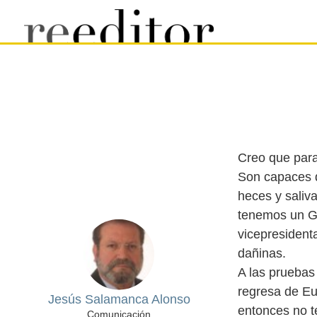
Creo que para
Son capaces d
heces y saliv
tenemos un Go
vicepresident
dañinas.
A las pruebas
regresa de Eu
Jesús Salamanca Alonso
entonces no 
Comunicación