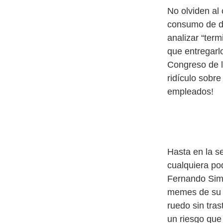
No olviden al
consumo de dr
analizar “term
que entregarl
Congreso de lo
ridículo sobre
empleados!
Hasta en la se
cualquiera pod
Fernando Simó
memes de su v
ruedo sin tra
un riesgo que 