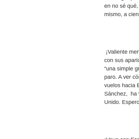
en no sé qué,
mismo, a cien
¡Valiente men
con sus apari
“una simple g
paro. A ver có
vuelos hacia E
Sánchez, ha v
Unido. Espero