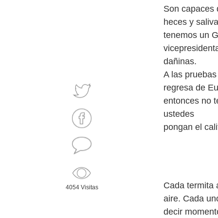
Son capaces d
heces y saliv
tenemos un Go
vicepresident
dañinas.
A las pruebas
regresa de Eu
entonces no 
ustedes
pongan el cal
Cada termita 
4054 Visitas
aire. Cada un
decir momento