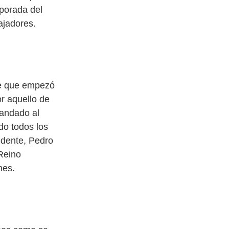
mporada del
ajadores.
de que empezó
r aquello de
mandado al
do todos los
sidente, Pedro
 Reino
nes.