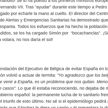
nandito! Se lo ha puesto a los primeros ministros euro
Fernando VII. Tras “ayudar” durante este tiempo a Pedro
ogado por echarle la mano al cuello. El director del Centr
de Alertas y Emergencias Sanitarias ha demostrado que
 espanta. Todos los esfuerzos que ha hecho la población
ñadidos, se los ha cargado Simón por “bocachanclas”. ¡Si
volara, no nos daría el sol!
endación del Ejecutivo de Bélgica de evitar España en lo
n volvió a actuar de termita:
"Yo agradezco que los be
 venir a España, es un problema que nos quitan. Meno
e casos".
Lo que él estaba reconociendo, no dejaba de m
bierno español: la permanente lucha de lo sanitario fren
 triunfo de esto último. No sé si el epidemiólogo pedirá
 más que Sánchez le diera un capón y él presentara la di