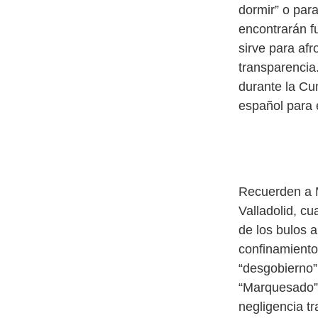
dormir” o para
encontrarán f
sirve para af
transparencia
durante la Cu
español para 
Recuerden a M
Valladolid, c
de los bulos 
confinamiento 
“desgobierno”
“Marquesado” 
negligencia tr