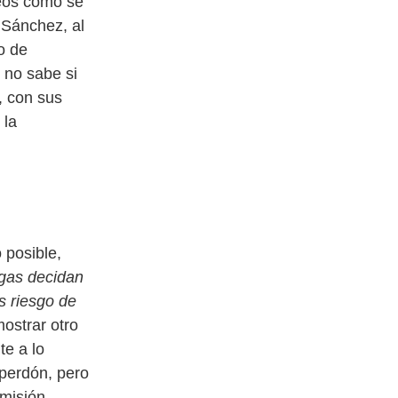
peos como se
 Sánchez, al
o de
 no sabe si
, con sus
 la
 posible,
lgas decidan
s riesgo de
ostrar otro
te a lo
 perdón, pero
misión.