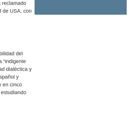
ya reclamado
al de USA, con
ilidad del
a “indigente
d dialéctica y
español y
e en cinco
 estudiando