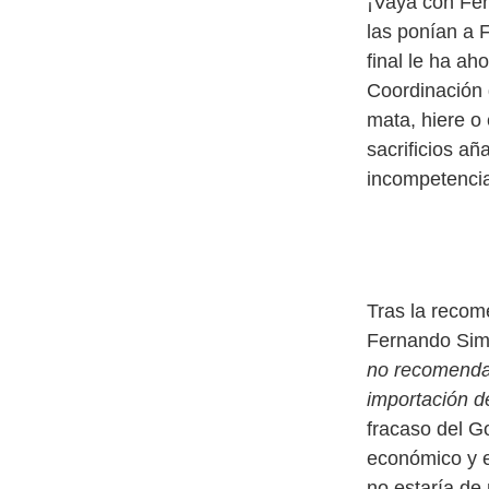
¡Vaya con Fer
las ponían a 
final le ha ah
Coordinación 
mata, hiere o
sacrificios a
incompetencia 
Tras la recom
Fernando Simó
no recomendar
importación d
fracaso del Go
económico y el
no estaría de