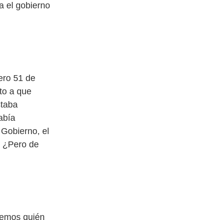
ra el gobierno
ero 51 de
to a que
staba
había
 Gobierno, el
. ¿Pero de
bremos quién