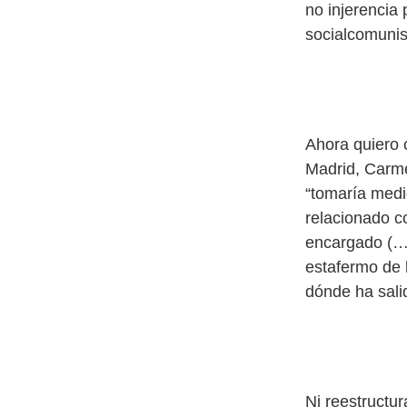
no injerencia 
socialcomunis
Ahora quiero 
Madrid, Carme
“tomaría medi
relacionado co
encargado (…)”
estafermo de 
dónde ha sali
Ni reestructu