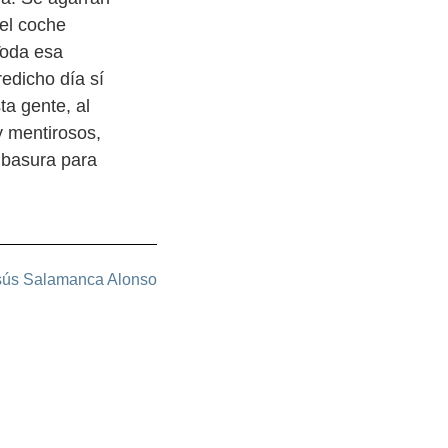
 el coche
Toda esa
edicho día sí
ta gente, al
y mentirosos,
a basura para
sús Salamanca Alonso