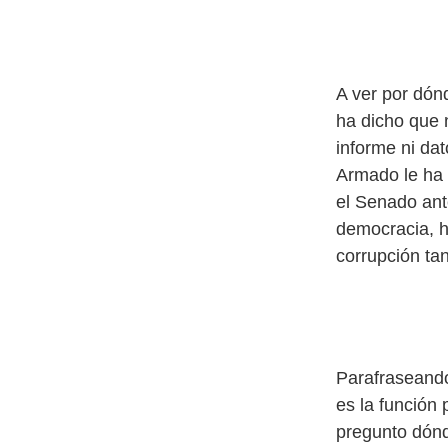
A ver por dón
ha dicho que n
informe ni dat
Armado le ha 
el Senado ant
democracia, ha
corrupción tan
Parafraseando
es la función 
pregunto dónd