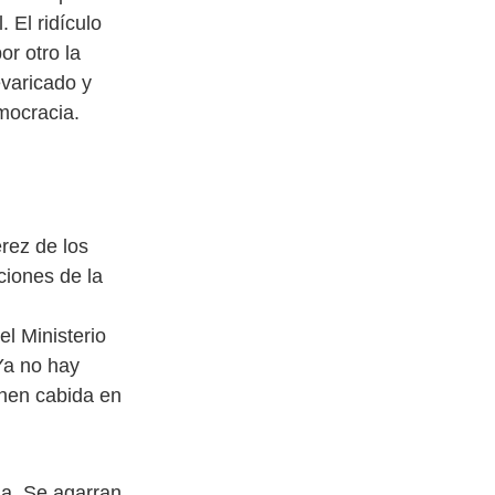
 El ridículo
or otro la
evaricado y
mocracia.
érez de los
ciones de la
el Ministerio
Ya no hay
enen cabida en
da. Se agarran