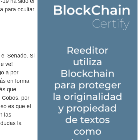
-19 ha sido el
a para ocultar
 el Senado. Si
le ve!
go a por
más en forma
más que
s Cobos, por
eso es que el
n las
 dudas la