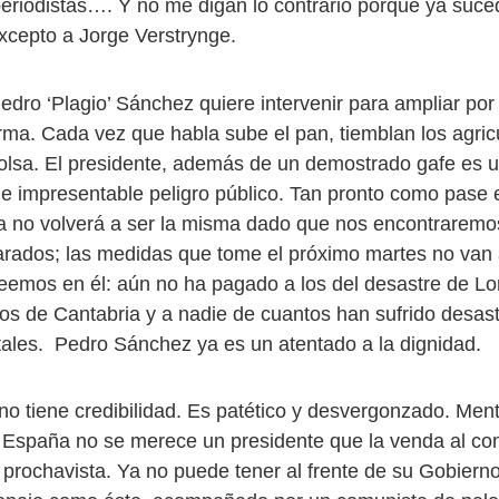
riodistas…. Y no me digan lo contrario porque ya suce
excepto a Jorge Verstrynge.
dro ‘Plagio’ Sánchez quiere intervenir para ampliar por 
rma. Cada vez que habla sube el pan, tiemblan los agricu
lsa. El presidente, además de un demostrado gafe es 
e impresentable peligro público. Tan pronto como pase es
a no volverá a ser la misma dado que nos encontraremo
arados; las medidas que tome el próximo martes no van 
emos en él: aún no ha pagado a los del desastre de Lor
 los de Cantabria y a nadie de cuantos han sufrido desas
les. Pedro Sánchez ya es un atentado a la dignidad.
no tiene credibilidad. Es patético y desvergonzado. Ment
 España no se merece un presidente que la venda al c
prochavista. Ya no puede tener al frente de su Gobiern