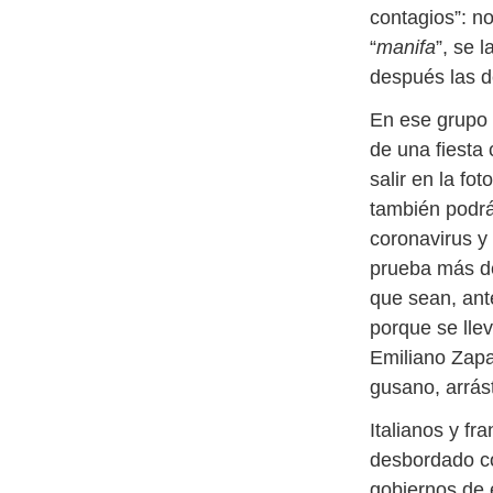
contagios”: no
“
manifa
”, se 
después las de
En ese grupo 
de una fiesta
salir en la fot
también podrá
coronavirus y 
prueba más de
que sean, ante
porque se llev
Emiliano Zapat
gusano, arrást
Italianos y fr
desbordado co
gobiernos de 