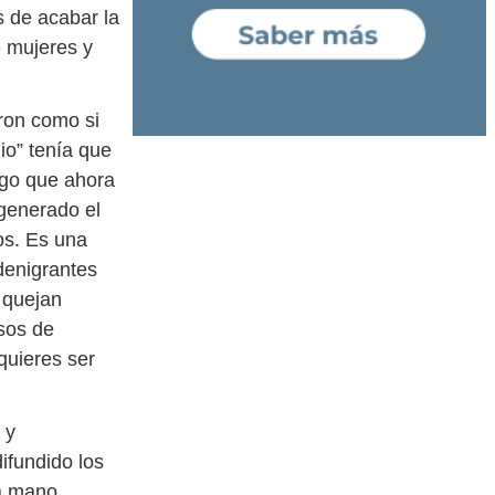
s de acabar la
e mujeres y
ron como si
io” tenía que
go que ahora
generado el
os. Es una
denigrantes
 quejan
rsos de
quieres ser
 y
ifundido los
a mano,