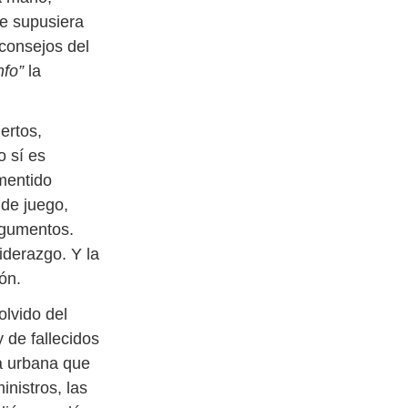
ue supusiera
consejos del
nfo”
la
ertos,
 sí es
mentido
 de juego,
rgumentos.
iderazgo. Y la
ón.
olvido del
 de fallecidos
a urbana que
inistros, las