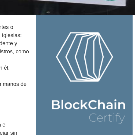
ntes o
Iglesias:
dente y
istros, como
n él,
En manos de
 el
ejar sin