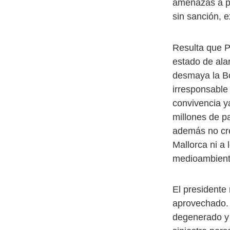
amenazas a pe
sin sanción, 
Resulta que Pe
estado de ala
desmaya la Bo
irresponsable 
convivencia y
millones de p
además no cre
Mallorca ni a
medioambienta
El presidente 
aprovechado.
degenerado y 