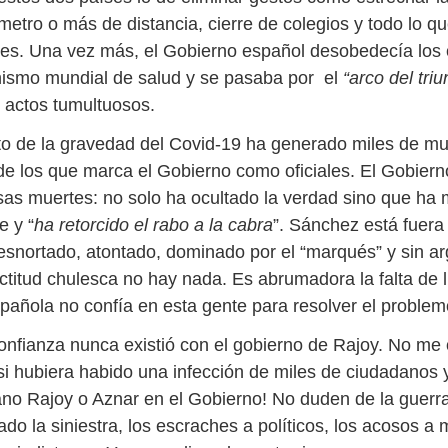
metro o más de distancia, cierre de colegios y todo lo q
es. Una vez más, el Gobierno español desobedecía los 
ismo mundial de salud y se pasaba por el
“arco del triu
e actos tumultuosos.
to de la gravedad del Covid-19 ha generado miles de mu
 los que marca el Gobierno como oficiales. El Gobierno
sas muertes: no solo ha ocultado la verdad sino que ha 
e y “
ha retorcido el rabo a la cabra
”. Sánchez está fuera
snortado, atontado, dominado por el “marqués” y sin a
ctitud chulesca no hay nada. Es abrumadora la falta de l
pañola no confía en esta gente para resolver el problem
confianza nunca existió con el gobierno de Rajoy. No me 
si hubiera habido una infección de miles de ciudadanos y
no Rajoy o Aznar en el Gobierno! No duden de la guerr
do la siniestra, los escraches a políticos, los acosos a m