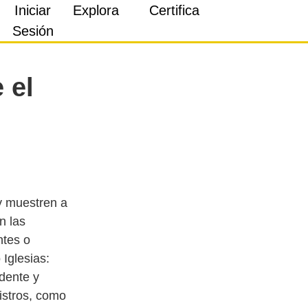
Iniciar
Explora
Certifica
Sesión
 el
y muestren a
n las
ntes o
Iglesias:
dente y
istros, como