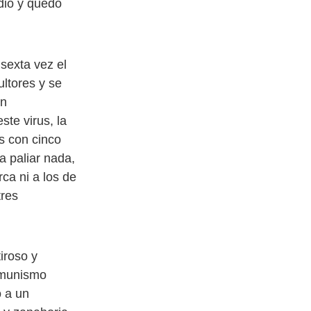
dió y quedó
sexta vez el
ltores y se
un
te virus, la
s con cinco
a paliar nada,
ca ni a los de
tres
iroso y
omunismo
o a un