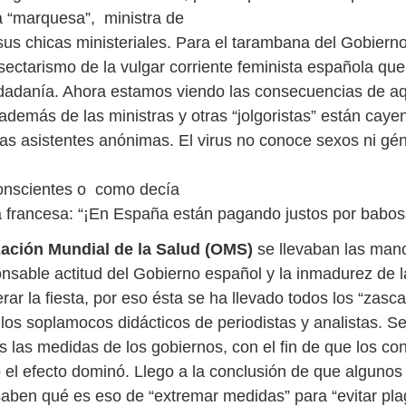
la “marquesa”, ministra de
 sus chicas ministeriales. Para el tarambana del Gobiern
sectarismo de la vulgar corriente feminista española que
udadanía. Ahora estamos viendo las consecuencias de aq
 además de las ministras y otras “jolgoristas” están cay
 asistentes anónimas. El virus no conoce sexos ni gé
conscientes o como decía
a francesa: “¡En España están pagando justos por babos
ación Mundial de la Salud (OMS)
se llevaban las man
onsable actitud del Gobierno español y la inmadurez de l
ar la fiesta, por eso ésta se ha llevado todos los “zasca
los soplamocos didácticos de periodistas y analistas. Se
s las medidas de los gobiernos, con el fin de que los co
 el efecto dominó. Llego a la conclusión de que alguno
 saben qué es eso de “extremar medidas” para “evitar pl