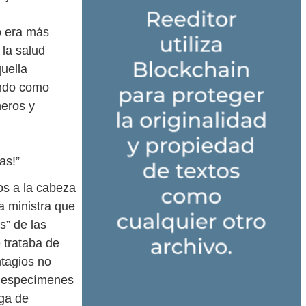
o era más
 la salud
uella
endo como
neros y
as!”
os a la cabeza
a ministra que
s” de las
 trataba de
ntagios no
s especímenes
aga de