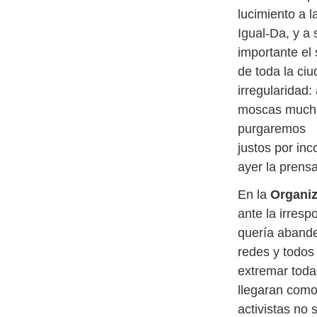
lucimiento a 
Igual-Da, y a
importante el 
de toda la ci
irregularidad:
moscas muchas
purgaremos
justos por in
ayer la prens
En la
Organiz
ante la irresp
quería abander
redes y todos 
extremar toda
llegaran como
activistas no