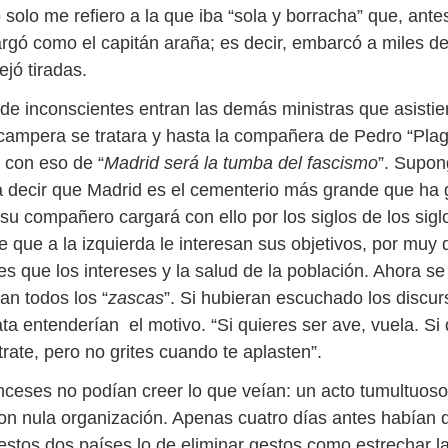
 solo me refiero a la que iba “sola y borracha” que, ante
largó como el capitán araña; es decir, embarcó a miles d
jó tiradas.
de inconscientes entran las demás ministras que asistie
 campera se tratara y hasta la compañera de Pedro “Plag
o con eso de “
Madrid será la tumba del fascismo
”. Supon
 decir que Madrid es el cementerio más grande que ha 
su compañero cargará con ello por los siglos de los sigl
 que a la izquierda le interesan sus objetivos, por muy 
s que los intereses y la salud de la población. Ahora se
an todos los “
zascas
”. Si hubieran escuchado los discu
a entenderían el motivo. “Si quieres ser ave, vuela. Si 
rate, pero no grites cuando te aplasten”.
anceses no podían creer lo que veían: un acto tumultuoso
n nula organización. Apenas cuatro días antes habían d
estos dos países lo de eliminar gestos como estrechar l