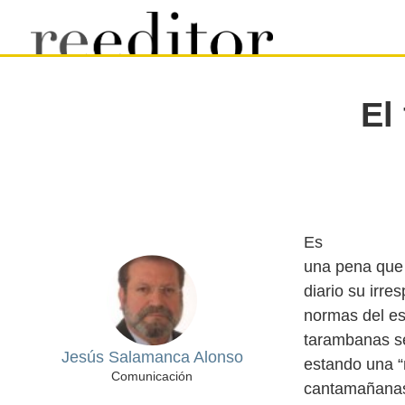
El
Es
una pena que 
diario su irre
normas del es
tarambanas se
Jesús Salamanca Alonso
estando una “
Comunicación
cantamañanas 