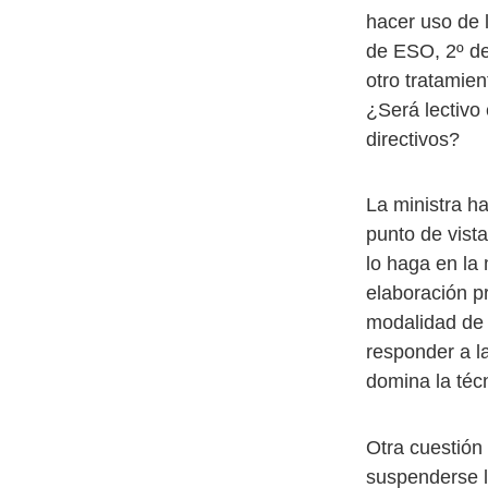
hacer uso de 
de ESO, 2º de
otro tratamie
¿Será lectivo 
directivos?
La ministra h
punto de vist
lo haga en la
elaboración p
modalidad de 
responder a l
domina la téc
Otra cuestión 
suspenderse l