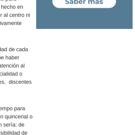
a hecho en
 al centro ni
sivamente
idad de cada
be haber
tención al
cialidad o
tes, discentes
iempo para
ón quincenal o
 sería: de
sibilidad de