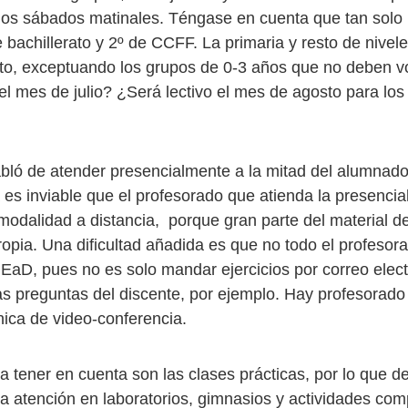
los sábados matinales. Téngase en cuenta que tan solo 
 bachillerato y 2º de CCFF. La primaria y resto de nivel
nto, exceptuando los grupos de 0-3 años que no deben vo
el mes de julio? ¿Será lectivo el mes de agosto para los
abló de atender presencialmente a la mitad del alumnad
a es inviable que el profesorado que atienda la presenci
 modalidad a distancia, porque gran parte del material d
ropia. Una dificultad añadida es que no todo el profesor
EaD, pues no es solo mandar ejercicios por correo elect
as preguntas del discente, por ejemplo. Hay profesorado
nica de video-conferencia.
a tener en cuenta son las clases prácticas, por lo que d
a atención en laboratorios, gimnasios y actividades co