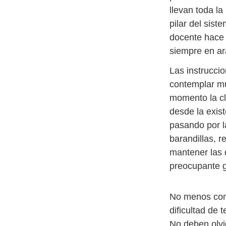
llevan toda l
pilar del sist
docente hace 
siempre en ar
Las instrucci
contemplar mu
momento la cla
desde la exis
pasando por l
barandillas, 
mantener las 
preocupante gr
No menos comp
dificultad de 
No deben olvi