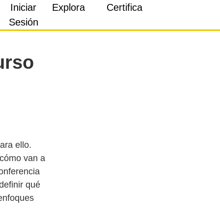
Iniciar
Explora
Certifica
Sesión
urso
ra ello.
o cómo van a
Conferencia
definir qué
 enfoques