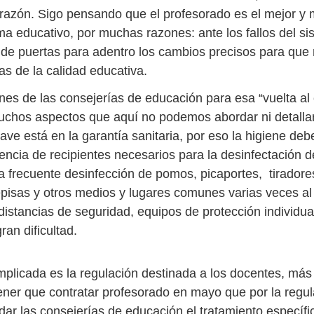
a razón. Sigo pensando que el profesorado es el mejor y
ema educativo, por muchas razones: ante los fallos del s
de puertas para adentro los cambios precisos para que 
as de la calidad educativa.
ones de las consejerías de educación para esa “vuelta al
chos aspectos que aquí no podemos abordar ni detallar
ve está en la garantía sanitaria, por eso la higiene deb
tencia de recipientes necesarios para la desinfectación 
a frecuente desinfección de pomos, picaportes, tiradores
repisas y otros medios y lugares comunes varias veces al
distancias de seguridad, equipos de protección individu
an dificultad.
licada es la regulación destinada a los docentes, más 
tener que contratar profesorado en mayo que por la regul
dar las consejerías de educación el tratamiento específi