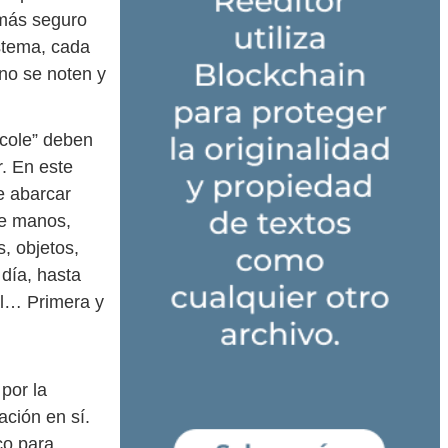
 más seguro
istema, cada
no se noten y
 cole” deben
. En este
e abarcar
de manos,
, objetos,
 día, hasta
al… Primera y
por la
ación en sí.
co para