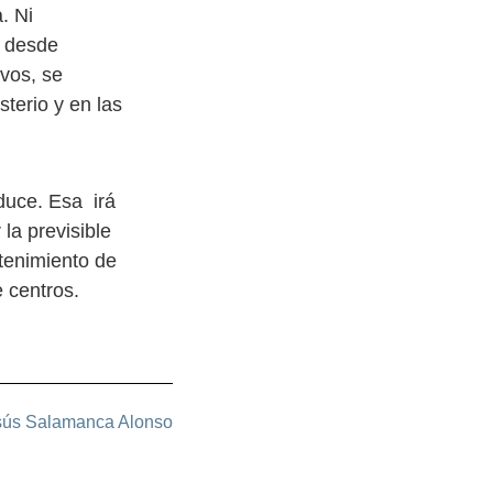
. Ni
, desde
ivos, se
terio y en las
duce. Esa irá
la previsible
ntenimiento de
 centros.
sús Salamanca Alonso