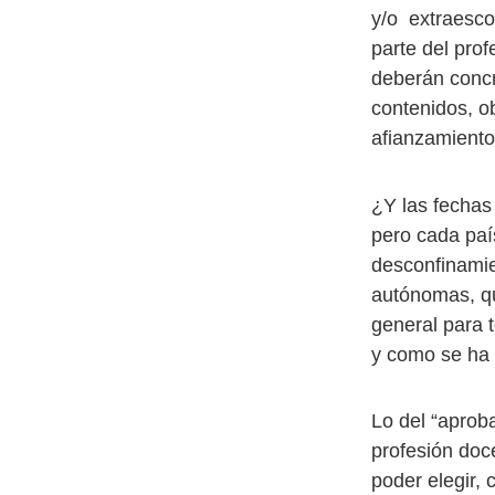
y/o extraesco
parte del pro
deberán concre
contenidos, o
afianzamiento
¿Y las fechas
pero cada paí
desconfinamie
autónomas, qu
general para 
y como se ha 
Lo del “aprob
profesión doc
poder elegir,