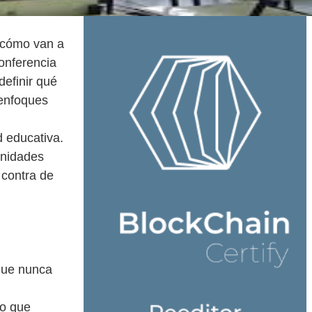
o cómo van a
Conferencia
definir qué
 enfoques
d educativa.
unidades
 contra de
 que nunca
co que