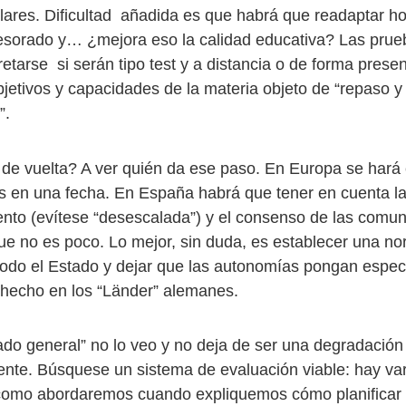
lares. Dificultad añadida es que habrá que readaptar ho
fesorado y… ¿mejora eso la calidad educativa? Las prueb
tarse si serán tipo test y a distancia o de forma presen
bjetivos y capacidades de la materia objeto de “repaso y
”.
 de vuelta? A ver quién da ese paso. En Europa se hará
s en una fecha. En España habrá que tener en cuenta la
nto (evítese “desescalada”) y el consenso de las comu
e no es poco. Lo mejor, sin duda, es establecer una no
todo el Estado y dejar que las autonomías pongan especif
hecho en los “Länder” alemanes.
ado general” no lo veo y no deja de ser una degradación
ente. Búsquese un sistema de evaluación viable: hay va
 como abordaremos cuando expliquemos cómo planificar 