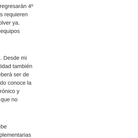
regresarán 4º
es requieren
lver ya.
 equipos
o. Desde mi
alidad también
eberá ser de
ado conoce la
rónico y
 que no
ebe
mplementarias