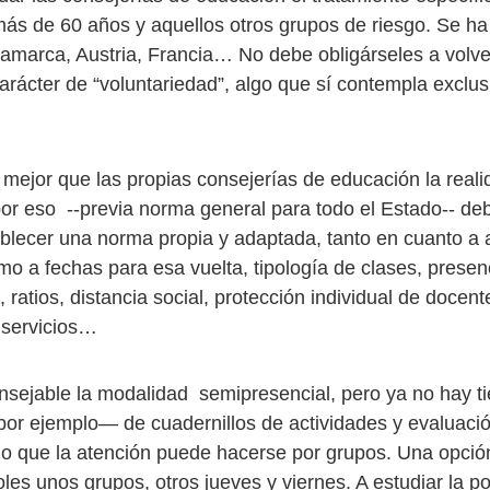
ás de 60 años y aquellos otros grupos de riesgo. Se h
amarca, Austria, Francia… No debe obligárseles a volver
carácter de “voluntariedad”, algo que sí contempla exclu
mejor que las propias consejerías de educación la real
r eso --previa norma general para todo el Estado-- de
blecer una norma propia y adaptada, tanto en cuanto a a
o a fechas para esa vuelta, tipología de clases, presen
, ratios, distancia social, protección individual de docen
 servicios…
sejable la modalidad semipresencial, pero ya no hay t
por ejemplo— de cuadernillos de actividades y evaluaci
lo que la atención puede hacerse por grupos. Una opción
les unos grupos, otros jueves y viernes. A estudiar la po