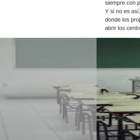
siempre con p
Y si no es as
donde los pro