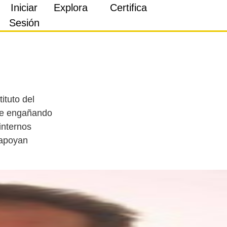
Iniciar
Explora
Certifica
Sesión
ituto del
gue engañando
internos
 apoyan