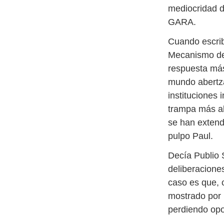
mediocridad de
GARA.
Cuando escrib
Mecanismo de 
respuesta más
mundo abertza
instituciones 
trampa más ab
se han extend
pulpo Paul.
Decía Publio 
deliberacione
caso es que, 
mostrado por 
perdiendo opo