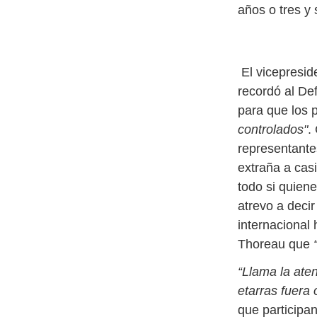
años o tres y
El vicepreside
recordó al Def
para que los p
controlados"
.
representant
extraña a cas
todo si quien
atrevo a deci
internacional
Thoreau que
“Llama la aten
etarras fuera 
que participa