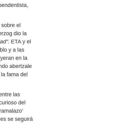
ependentista,
 sobre el
rzog dio la
ad".
ETA y el
lo y a las
ayeran en la
ndo abertzale
la fama del
entre las
curioso del
‘ramalazo’
ues se seguirá