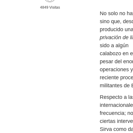
4849 Visitas
No solo no hay
sino que, des
producido una
privación de l
sido a algún
calabozo en e
pesar del eno
operaciones y
reciente proce
militantes de
Respecto a la
internacional
frecuencia; n
ciertas interv
Sirva como da