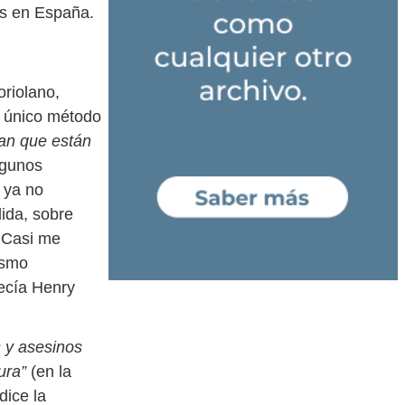
os en España.
oriolano,
el único método
an que están
lgunos
y ya no
ida, sobre
. Casi me
ismo
Decía Henry
s y asesinos
ura”
(en la
dice la