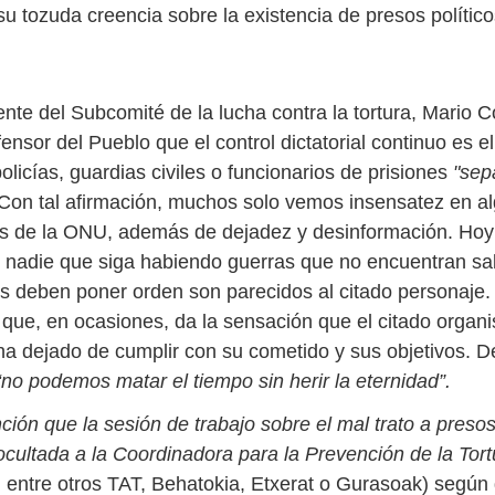
 su tozuda creencia sobre la existencia de presos polític
nte del Subcomité de la lucha contra la tortura, Mario C
ensor del Pueblo que el control dictatorial continuo es 
olicías, guardias civiles o funcionarios de prisiones
"sep
 Con tal afirmación, muchos solo vemos insensatez en a
es de la ONU, además de dejadez y desinformación. Ho
i nadie que siga habiendo guerras que no encuentran sal
es deben poner orden son parecidos al citado personaje
r que, en ocasiones, da la sensación que el citado organ
 ha dejado de cumplir con su cometido y sus objetivos. 
“no podemos matar el tiempo sin herir la eternidad”.
ción que la sesión de trabajo sobre el mal trato a preso
ocultada a la Coordinadora para la Prevención de la Tort
n entre otros TAT, Behatokia, Etxerat o Gurasoak) según 