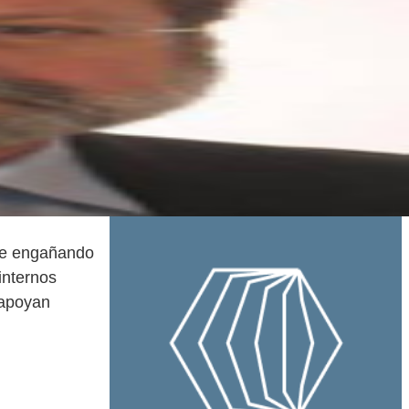
gue engañando
internos
 apoyan