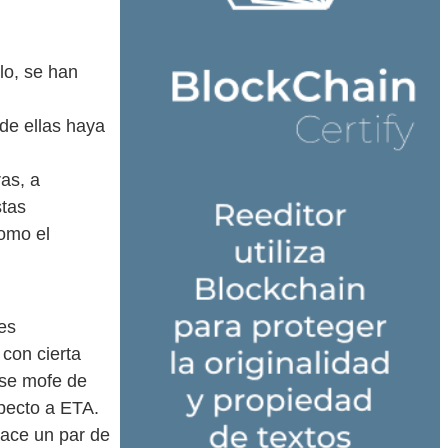
lo, se han
de ellas haya
as, a
stas
omo el
es
con cierta
 se mofe de
specto a ETA.
hace un par de