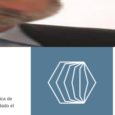
ica de
dado el