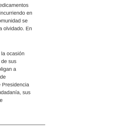
predicamentos
incurriendo en
comunidad se
ha olvidado. En
 la ocasión
s de sus
ligan a
 de
e Presidencia
udadanía, sus
de