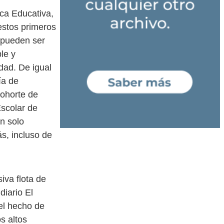
ca Educativa,
estos primeros
 pueden ser
le y
idad. De igual
ía de
cohorte de
scolar de
n solo
s, incluso de
va flota de
diario El
el hecho de
s altos