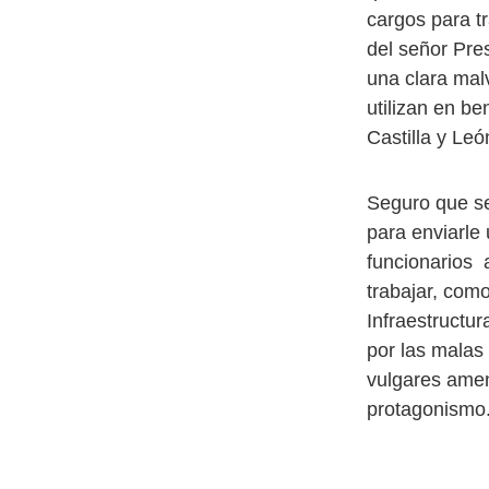
cargos para t
del señor Pre
una clara mal
utilizan en be
Castilla y Le
Seguro que se
para enviarle
funcionarios 
trabajar, como
Infraestructu
por las malas
vulgares amen
protagonismo