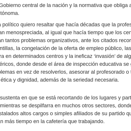
obierno central de la nación y la normativa que obliga a
utónoma.
 político quiero resaltar que hacía décadas que la profe
tan menospreciada, al igual que hacía tiempo que los ce
n tantos problemas organizativos, ante los citados recor
ntillas, la congelación de la oferta de empleo público, la
ra en determinados centros y la ineficaz ‘invasión’ de al
iféricos, donde desde el área de inspección educativa se
lemas en vez de resolverlos, asesorar al profesorado o 
ética y dignidad, además de la seriedad necesaria.
ustenta en que se está recortando de los lugares y par
mientras se despilfarra en muchos otros sectores, dond
talados altos cargos o simples afiliados de su partido q
n más tiempo en la cafetería que trabajando.