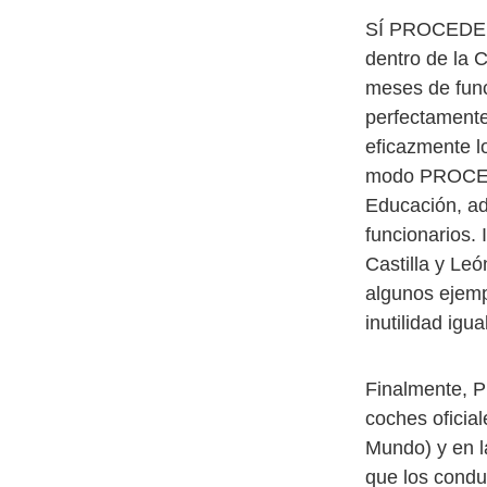
SÍ PROCEDE la
dentro de la C
meses de fun
perfectamente
eficazmente lo
modo PROCEDE
Educación, ad
funcionarios.
Castilla y Leó
algunos ejemp
inutilidad igu
Finalmente, P
coches oficial
Mundo) y en l
que los conduc