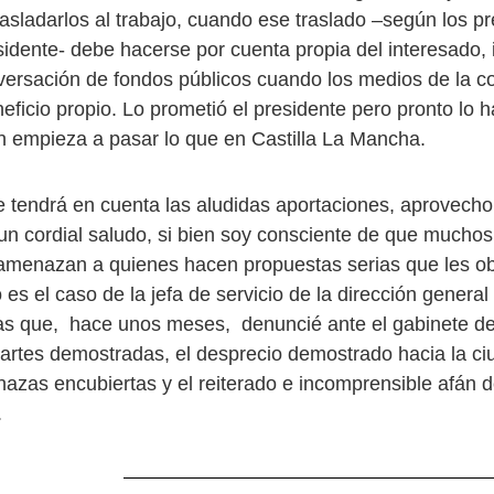
rasladarlos al trabajo, cuando ese traslado –según los 
sidente- debe hacerse por cuenta propia del interesado, 
versación de fondos públicos cuando los medios de la 
neficio propio. Lo prometió el presidente pero pronto lo 
ón empieza a pasar lo que en Castilla La Mancha.
 tendrá en cuenta las aludidas aportaciones, aprovecho
 un cordial saludo, si bien soy consciente de que mucho
amenazan a quienes hacen propuestas serias que les ob
 es el caso de la jefa de servicio de la dirección general
ras que, hace unos meses, denuncié ante el gabinete d
 artes demostradas, el desprecio demostrado hacia la ci
azas encubiertas y el reiterado e incomprensible afán 
.