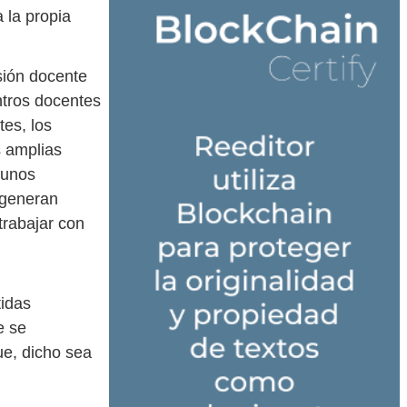
 la propia
sión docente
ntros docentes
tes, los
s amplias
gunos
 generan
trabajar con
tidas
e se
ue, dicho sea