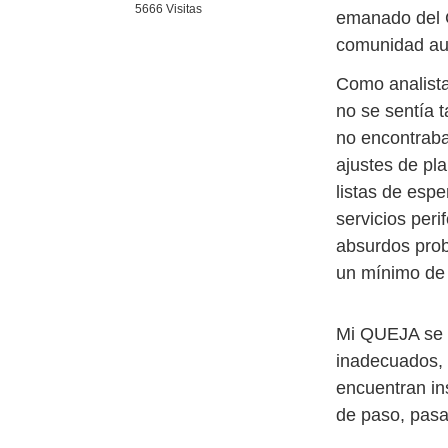
5666 Visitas
emanado del G
comunidad a
Como analista
no se sentía 
no encontraba
ajustes de pla
listas de espe
servicios per
absurdos prob
un mínimo de 
Mi QUEJA se s
inadecuados, 
encuentran ins
de paso, pasa