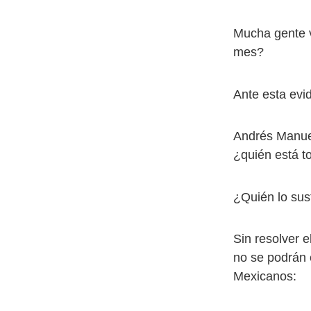
Mucha gente v
mes?
Ante esta evi
Andrés Manuel
¿quién está t
¿Quién lo sust
Sin resolver e
no se podrán 
Mexicanos: