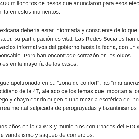
 3,400 milloncitos de pesos que anunciaron para esos efe
mita en estos momentos.
exicana debería estar informada y consciente de lo que 
acer, su participación es vital. Las Redes Sociales han 
 vacíos informativos del gobierno hasta la fecha, con un
onsable. Pero han encontrado cerrazón en los oídos
es en la mayoría de los casos.
igue apoltronado en su “zona de confort”: las “mañaneras”
otidiano de la 4T, alejado de los temas que importan a l
go y chayo dando origen a una mezcla esotérica de inc
arrea mental salpicada de perogruyadas y bizantinismos
os años en la CDMX y municipios conurbados del ED
de vandalismo y saqueo de comercios.