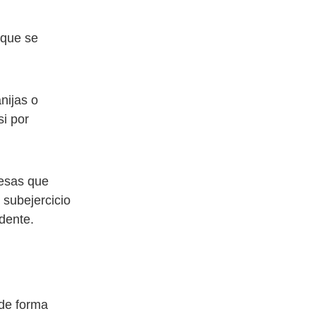
 que se
nijas o
i por
resas que
 subejercicio
dente.
 de forma