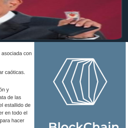
, asociada con
ar caóticas.
ón y
ata de las
l estallido de
er en todo el
 para hacer