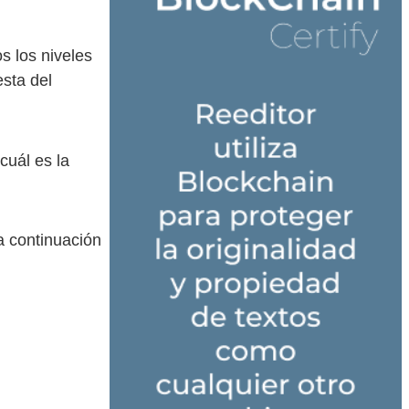
s los niveles
esta del
cuál es la
la continuación