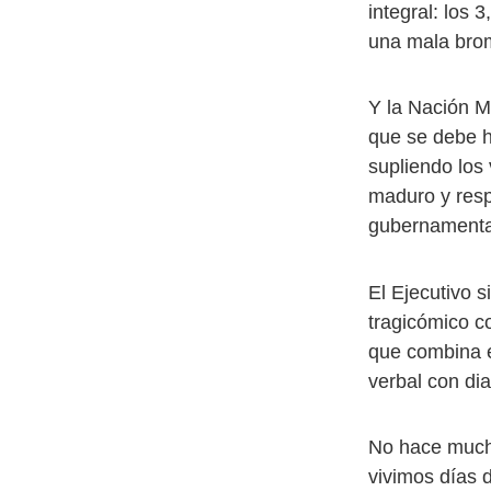
integral: los
una mala bro
Y la Nación M
que se debe h
supliendo los
maduro y resp
gubernamental
El Ejecutivo s
tragicómico c
que combina e
verbal con di
No hace much
vivimos días 