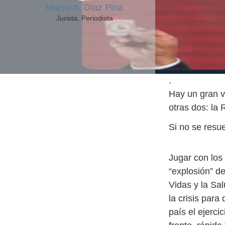
Marco A. Díaz Pina
Jurista, Periodista
.
Hay un gran v
otras dos: la 
Si no se resue
Jugar con los
“explosión” de
Vidas y la Sa
la crisis para
país el ejerci