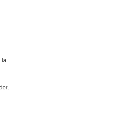
 la
dor,