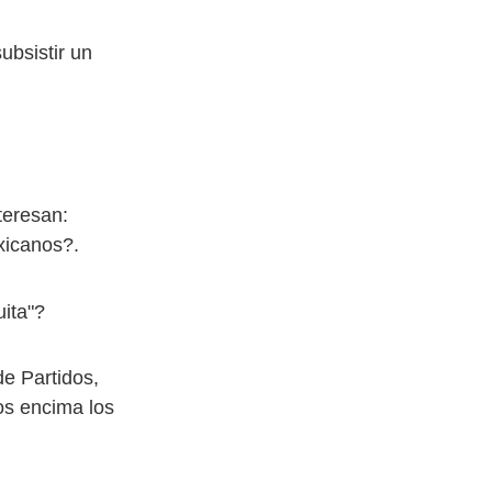
ubsistir un
teresan:
xicanos?.
uita"?
de Partidos,
os encima los