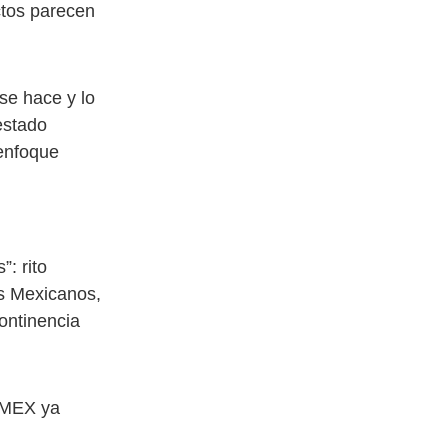
ctos parecen
se hace y lo
estado
 enfoque
: rito
os Mexicanos,
ontinencia
OMEX ya