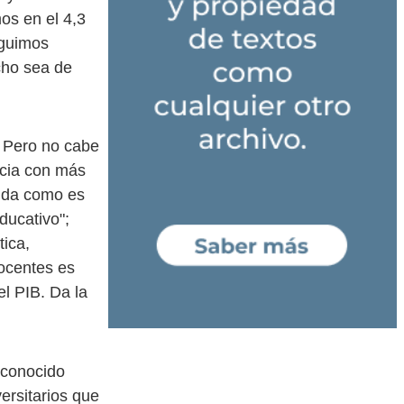
s en el 4,3
eguimos
cho sea de
. Pero no cabe
ncia con más
cida como es
ducativo";
tica,
docentes es
el PIB. Da la
.
econocido
ersitarios que