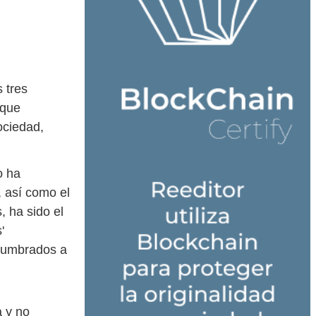
 tres
 que
ociedad,
o ha
 así como el
 ha sido el
'
ncumbrados a
a y no