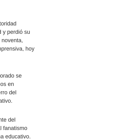
toridad
d y perdió su
 noventa,
mprensiva, hoy
sorado se
dos en
rro del
tivo.
te del
l fanatismo
ma educativo.