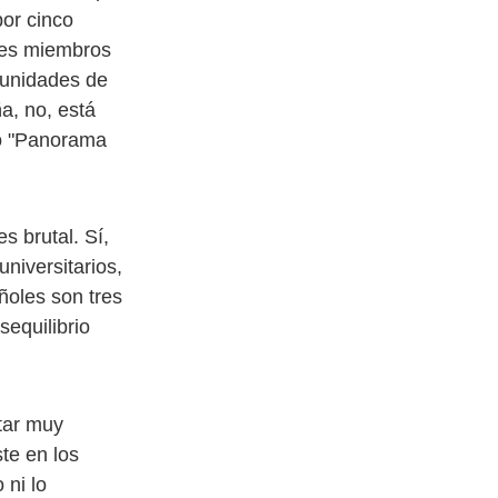
or cinco
íses miembros
tunidades de
a, no, está
o "Panorama
s brutal. Sí,
niversitarios,
añoles son tres
equilibrio
tar muy
te en los
ni lo