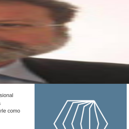
sional
a
erle como