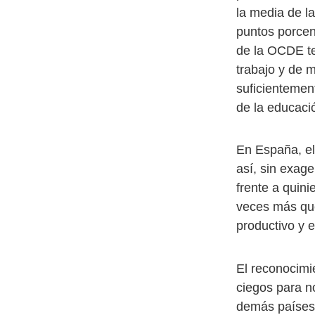
la media de l
puntos porcen
de la OCDE te
trabajo y de 
suficienteme
de la educaci
En España, el 
así, sin exage
frente a quini
veces más que
productivo y 
El reconocimi
ciegos para no
demás países