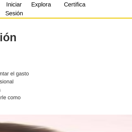
Iniciar
Explora
Certifica
Sesión
ción
tar el gasto
sional
a
erle como