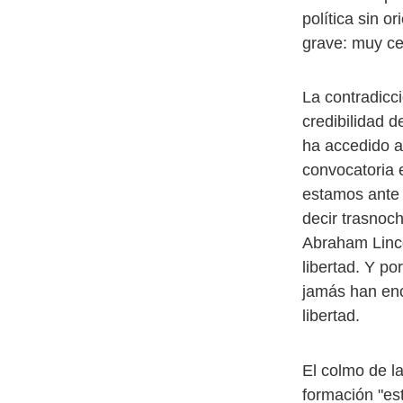
política sin o
grave: muy cer
La contradicci
credibilidad 
ha accedido a
convocatoria e
estamos ante 
decir trasnoc
Abraham Linco
libertad. Y p
jamás han enc
libertad.
El colmo de la
formación "es