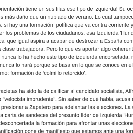
entación tiene en sus filas ese tipo de izquierda! Su oc
es más daño que un nublado de verano. Lo cual tampoc
, si hay una formación política que va contra corriente 
r los problemas de los ciudadanos, esa Izquierda 'Hund
ical que igual aspira a acabar de destrozar a España co
a clase trabajadora. Pero lo que es aportar algo coheren
a nunca lo ha hecho este tipo de izquierda encorsetada, 
 nunca lo hará porque se basa en lo que se conoce en 
o: formación de ‘colmillo retorcido’.
acietas ha sido la de calificar al candidato socialista, Al
 "velocista imprudente". Sin saber de qué habla, acusa
presionar a Zapatero para adelantar las elecciones. La 
la carta de sandeces del presunto líder de Izquierda 'Hu
desconcertada la formación para afrontar unas eleccione
lanificación pone de manifiesto que estamos ante una fo