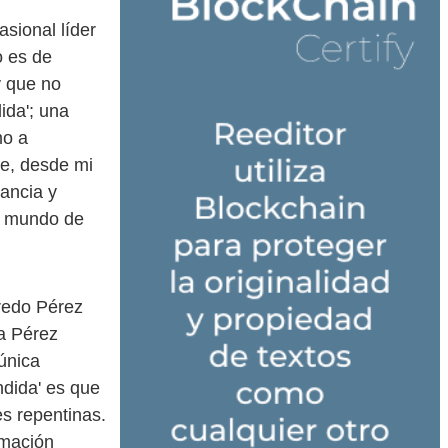
asional líder
o es de
y que no
ida'; una
mo a
te, desde mi
rancia y
el mundo de
fredo Pérez
 a Pérez
única
ndida' es que
s repentinas.
rmación