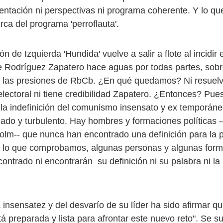
rientación ni perspectivas ni programa coherente. Y lo q
ca del programa 'perroflauta'.
ón de Izquierda 'Hundida' vuelve a salir a flote al incidir 
de Rodríguez Zapatero hace aguas por todas partes, sob
 las presiones de RbCb. ¿En qué quedamos? Ni resuelv
lectoral ni tiene credibilidad Zapatero. ¿Entonces? Pues
la indefinición del comunismo insensato y ex temporáne
hado y turbulento. Hay hombres y formaciones políticas -
lm-- que nunca han encontrado una definición para la 
or lo que comprobamos, algunas personas y algunas for
ontrado ni encontrarán su definición ni su palabra ni la
 insensatez y del desvarío de su líder ha sido afirmar q
tá preparada y lista para afrontar este nuevo reto". Se 