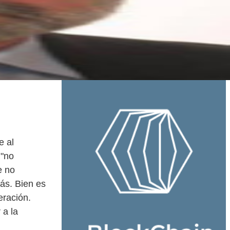
e al
 "no
e no
ás. Bien es
eración.
 a la