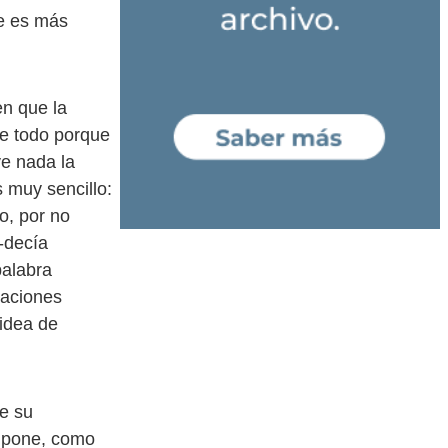
ue es más
en que la
re todo porque
e nada la
 muy sencillo:
o, por no
-decía
palabra
maciones
 idea de
ue su
supone, como