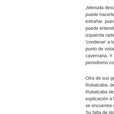
¡Menuda desori
puede hacerl
extrañar pues
puede entende
izquierda rad
'condenar' a l
punto de vist
cavernaria. Y
periodismo com
Otra de sus gr
Rubalcaba, de
Rubalcaba de 
explicación a 
se encuentre 
Su falta de p