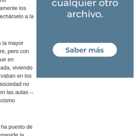
 no
samente los
echárselo a la
s la mayor
re, pero con
que en
ada, viviendo
rvaban en los
 sociedad no
n las aulas --
ascismo
 ha puesto de
preside la