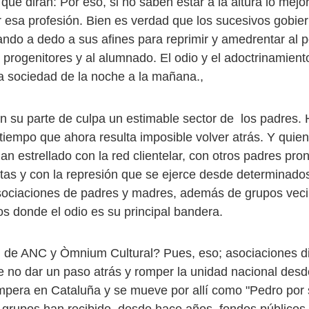
 qué dirán: Por eso, si no saben estar a la altura lo mej
r esa profesión. Bien es verdad que los sucesivos gobie
ando a dedo a sus afines para reprimir y amedrentar al 
 progenitores y al alumnado. El odio y el adoctrinamient
a sociedad de la noche a la mañana.,
n su parte de culpa un estimable sector de los padres. 
 tiempo que ahora resulta imposible volver atrás. Y quie
an estrellado con la red clientelar, con otros padres pro
tas y con la represión que se ejerce desde determinad
asociaciones de padres y madres, además de grupos veci
os donde el odio es su principal bandera.
 de ANC y Òmnium Cultural? Pues, eso; asociaciones d
de no dar un paso atrás y romper la unidad nacional desd
impera en Cataluña y se mueve por allí como "Pedro por 