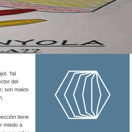
ol. Tal
ctor del
n; son malos
n,
pección tiene
or miedo a