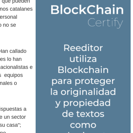
or que pueden
rnos catalanes
personal
o no se
Han callado
nes lo han
nacionalistas e
os equipos
nales o
ispuestas a
e un sector
su casa";