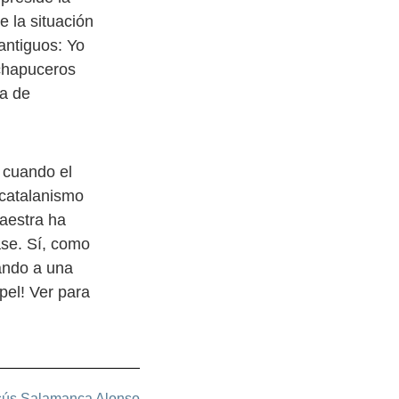
e la situación
antiguos: Yo
 chapuceros
ca de
 cuando el
 catalanismo
maestra ha
ase. Sí, como
eando a una
pel! Ver para
sús Salamanca Alonso