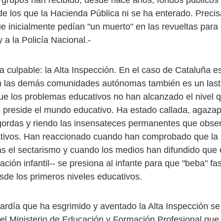
grupos han recibido, desde hace años, fondos públicos
de los que la Hacienda Pública ni se ha enterado. Preci
e inicialmente pedían "un muerto" en las revueltas para 
y a la Policía Nacional.-
a culpable: la Alta Inspección. En el caso de Cataluña e
n las demás comunidades autónomas también es un last
que los problemas educativos no han alcanzado el nivel 
 preside el mundo educativo. Ha estado callada, agazap
gordas y riendo las insensateces permanentes que obse
ativos. Han reaccionado cuando han comprobado que la
 el sectarismo y cuando los medios han difundido que e
ción infantil-- se presiona al infante para que "beba" f
sde los primeros niveles educativos.
rdía que ha esgrimido y aventado la Alta Inspección se
 el Ministerio de Educación y Formación Profesional que 