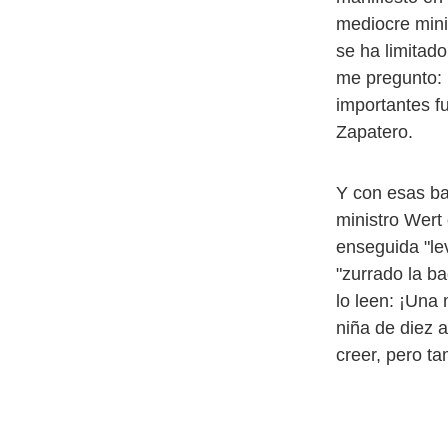
mediocre minis
se ha limitado
me pregunto: 
importantes fu
Zapatero.
Y con esas ba
ministro Wert 
enseguida "le
"zurrado la b
lo leen: ¡Una
niña de diez 
creer, pero t