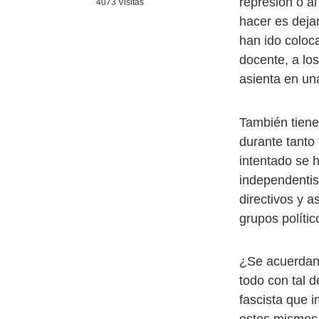
represión o al
4073 Visitas
hacer es deja
han ido coloc
docente, a los
asienta en un
También tiene
durante tanto
intentado se h
independentis
directivos y 
grupos polític
¿Se acuerdan
todo con tal 
fascista que 