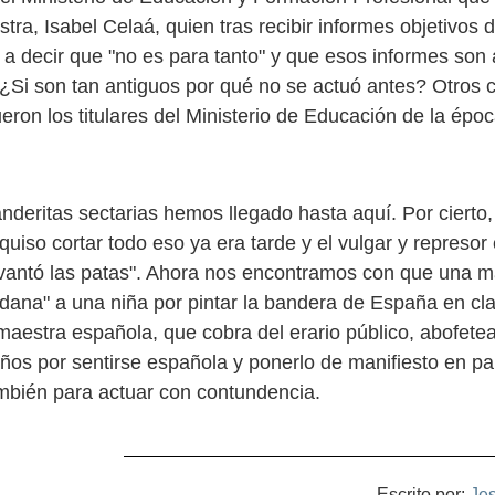
tra, Isabel Celaá, quien tras recibir informes objetivos d
 a decir que "no es para tanto" y que esos informes son 
¿Si son tan antiguos por qué no se actuó antes? Otros
eron los titulares del Ministerio de Educación de la épo
nderitas sectarias hemos llegado hasta aquí. Por cierto,
quiso cortar todo eso ya era tarde y el vulgar y represor
vantó las patas". Ahora nos encontramos con que una 
adana" a una niña por pintar la bandera de España en cl
 maestra española, que cobra del erario público, abofet
años por sentirse española y ponerlo de manifiesto en pa
ambién para actuar con contundencia.
Escrito por:
Je