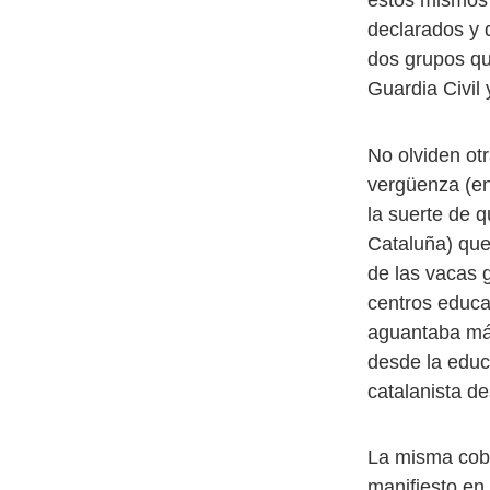
estos mismos 
declarados y 
dos grupos qu
Guardia Civil 
No olviden otr
vergüenza (e
la suerte de 
Cataluña) que
de las vacas 
centros educ
aguantaba más
desde la educa
catalanista de
La misma coba
manifiesto en