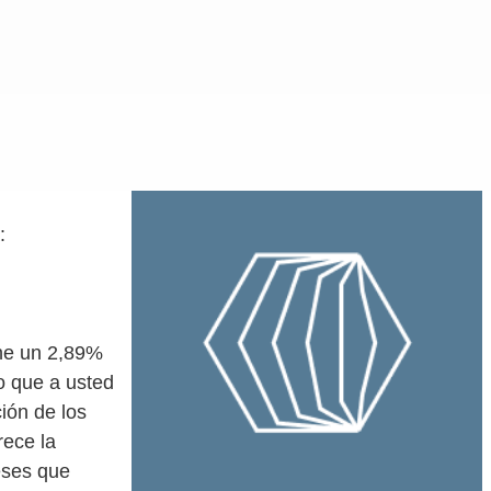
:
one un 2,89%
o que a usted
ión de los
rece la
eses que