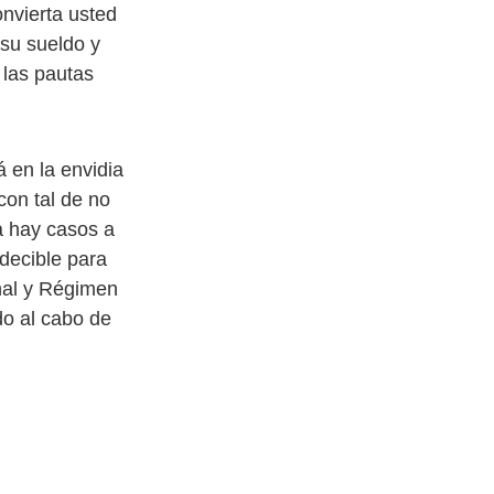
nvierta usted
 su sueldo y
las pautas
 en la envidia
con tal de no
a hay casos a
decible para
nal y Régimen
do al cabo de