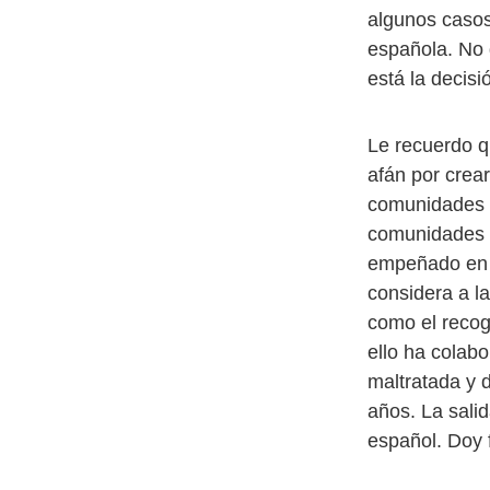
algunos casos
española. No 
está la decisi
Le recuerdo q
afán por crea
comunidades a
comunidades c
empeñado en c
considera a l
como el reco
ello ha colab
maltratada y 
años. La salid
español. Doy 