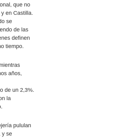
ional, que no
 en Castilla.
do se
iendo de las
enes definen
ho tiempo.
 mientras
mos años,
mo de un 2,3%.
on la
o.
jería pululan
 y se