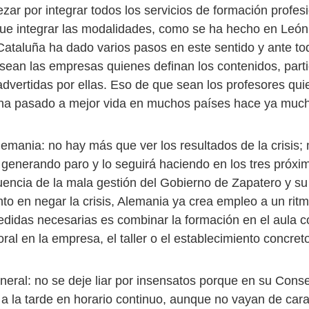
ar por integrar todos los servicios de formación profes
ue integrar las modalidades, como se ha hecho en León y
Cataluña ha dado varios pasos en este sentido y ante to
sean las empresas quienes definan los contenidos, part
dvertidas por ellas. Eso de que sean los profesores qui
 ha pasado a mejor vida en muchos países hace ya muc
emania: no hay más que ver los resultados de la crisis;
generando paro y lo seguirá haciendo en los tres próxi
ncia de la mala gestión del Gobierno de Zapatero y su
o en negar la crisis, Alemania ya crea empleo a un rit
edidas necesarias es combinar la formación en el aula c
ral en la empresa, el taller o el establecimiento concret
eneral: no se deje liar por insensatos porque en su Conse
a la tarde en horario continuo, aunque no vayan de cara