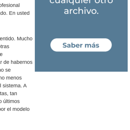
ofesional
ado. En usted
sentido. Mucho
tras
de
ar de habernos
no se
cho menos
 sistema. A
tas, tan
o últimos
por el modelo