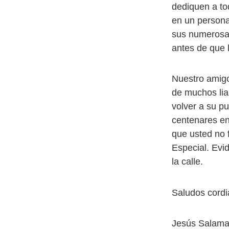
dediquen a to
en un personaj
sus numerosas
antes de que l
Nuestro amigo
de muchos lia
volver a su p
centenares en
que usted no 
Especial. Evi
la calle.
Saludos cordia
Jesús Salama