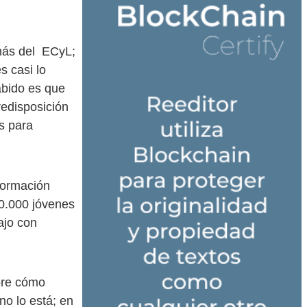
emás del ECyL;
s casi lo
abido es que
edisposición
s para
formación
00.000 jóvenes
ajo con
bre cómo
no lo está; en