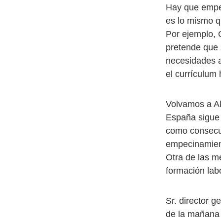
Hay que empez
es lo mismo q
Por ejemplo, 
pretende que 
necesidades a
el currículum
Volvamos a Al
España sigue 
como consecue
empecinamient
Otra de las m
formación labo
Sr. director g
de la mañana 