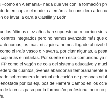
 –como en Alemania– nada que ver con la formación pr
dude en copiar el modelo alemán si lo considera adecu
ón de lavar la cara a Castilla y León.
ue los últimos diez años han supuesto un recorrido sin 
r centros integrados pero no hemos avanzado más que o
utónomas; es más, ni siquiera hemos llegado al nivel 
omo el País Vasco o Navarra, por citar algunas, a pes
opiarlas e imitarlas. Por suerte en esta comunidad ya 
a FP como el vagón de cola del sistema educativo y mu
gedero de cuantos jóvenes abandonan tempranamente el
orado sobremanera la actual educación de personas adul
denostada por los equipos de Herrera Campo en los och
a de la crisis pasa por la formación profesional pero no 
fe.