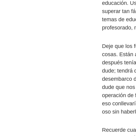
educación. Us
superar tan f
temas de educa
profesorado, n
Deje que los 
cosas. Están 
después tenía 
dude; tendrá 
desembarco de
dude que nos 
operación de 
eso conllevar
oso sin haber
Recuerde cua