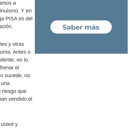
vamos a
tinuismo. Y en
eja PISA es del
ación.
les y otras
rria. Antes o
dente, no lo
frenar el
so sucede, no
 una
l riesgo que
han vendido el
usted y