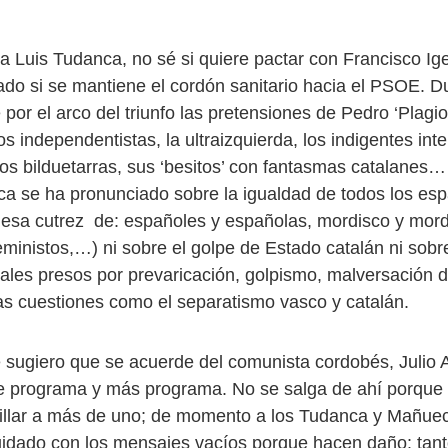
a Luis Tudanca, no sé si quiere pactar con Francisco Ig
ado si se mantiene el cordón sanitario hacia el PSOE. 
or el arco del triunfo las pretensiones de Pedro ‘Plagio
s independentistas, la ultraizquierda, los indigentes inte
os bilduetarras, sus ‘besitos’ con fantasmas catalanes…
a se ha pronunciado sobre la igualdad de todos los esp
 esa cutrez de: españoles y españolas, mordisco y mord
feministos,…) ni sobre el golpe de Estado catalán ni sob
uales presos por prevaricación, golpismo, malversación 
ras cuestiones como el separatismo vasco y catalán.
e sugiero que se acuerde del comunista cordobés, Julio 
e programa y más programa. No se salga de ahí porque
pillar a más de uno; de momento a los Tudanca y Mañue
Cuidado con los mensajes vacíos porque hacen daño: tant