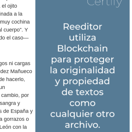
el ojito
inada a la
s muy cochina
l cuerpo”. Y
ado el caso—
gos ni cargas
ández Mañueco
de hacerlo,
 un
 cambio, por
esangra y
os de España y
a gorrazos o
 León con la