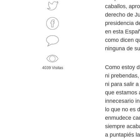
caballos, apro
derecho de Ju
presidencia d
en esta Españ
como dicen qu
ninguna de su
Como estoy di
4039 Visitas
ni prebendas,
ni para salir
que estamos a
innecesario i
lo que no es 
enmudece cada
siempre acaba
a puntapiés la