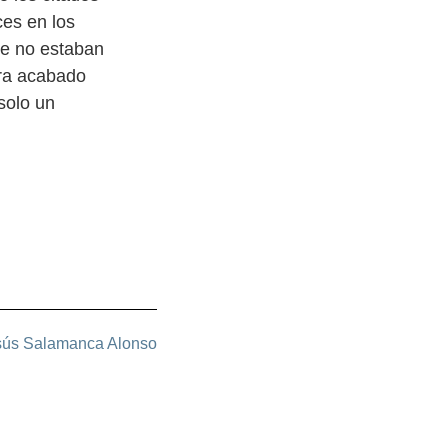
es en los
ue no estaban
era acabado
solo un
sús Salamanca Alonso