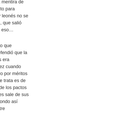
a mentira de
to para
y leonés no se
, que salió
or eso…
do que
fendió que la
s era
hez cuando
o por méritos
e trata es de
de los pactos
les sale de sus
fondo así
tre