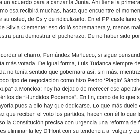
 un acuerdo para alcanzar la Junta. Ahí tiene la primer
mo esa recibirá muchas, hasta que encuentre el momen
su usted, de Cs y de ridiculizarlo. En el PP castellano 
de Silvia Clemente: eso dolió sobremanera y, menos mal
lestra para demostrar el pucherazo. De no haber sido p
cordar al charro, Fernández Mañueco, si sigue pensan
ista más votada. De igual forma, Luis Tudanca siempre de
ada no tenía sentido que gobernara así, sin más, mientra
 todo tipo de negociación como hizo Pedro ‘Plagio’ Sánc
kupa” a Moncloa; hoy ha dejado de merecer ese apelativ
éritos de “Hundidos Podemos”. En fin, como de lo que s
oría pues a ello hay que dedicarse. Lo que más duele 
z que reciben el voto los partidos, hacen con él lo que 
eso la Constitución precisa con urgencia una reforma de 
s eliminar la ley D’Hont con su tendencia al vulgar y cu