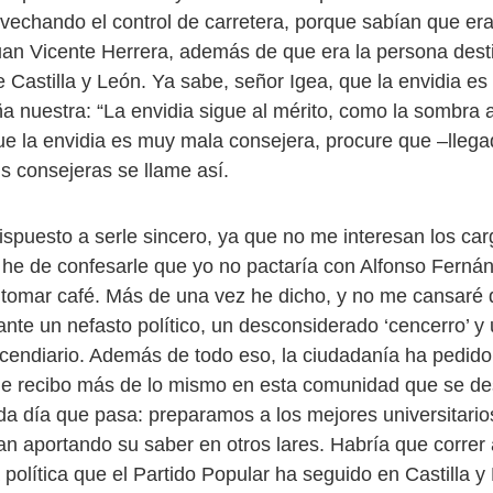
vechando el control de carretera, porque sabían que era 
an Vicente Herrera, además de que era la persona dest
e Castilla y León. Ya sabe, señor Igea, que la envidia e
a nuestra: “La envidia sigue al mérito, como la sombra a
e la envidia es muy mala consejera, procure que –lleg
s consejeras se llame así.
spuesto a serle sincero, ya que no me interesan los car
 he de confesarle que yo no pactaría con Alfonso Fern
 a tomar café. Más de una vez he dicho, y no me cansaré 
nte un nefasto político, un desconsiderado ‘cencerro’ y
ncendiario. Además de todo eso, la ciudadanía ha pedido
de recibo más de lo mismo en esta comunidad que se d
 día que pasa: preparamos a los mejores universitari
n aportando su saber en otros lares. Habría que correr 
 política que el Partido Popular ha seguido en Castilla y