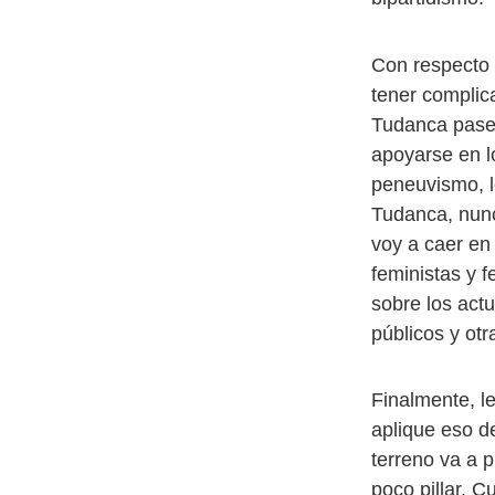
Con respecto 
tener complic
Tudanca pase p
apoyarse en lo
peneuvismo, l
Tudanca, nunc
voy a caer en
feministas y 
sobre los act
públicos y ot
Finalmente, l
aplique eso d
terreno va a 
poco pillar. 