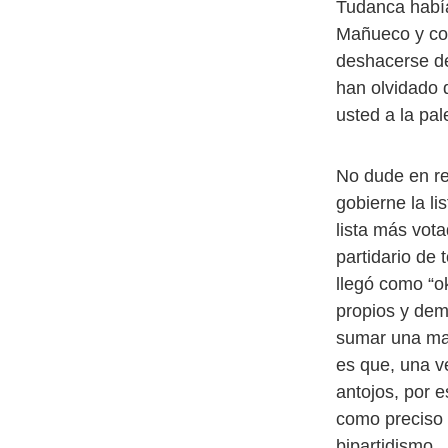
Tudanca había
Mañueco y co
deshacerse de 
han olvidado 
usted a la pa
No dude en re
gobierne la l
lista más vot
partidario de
llegó como “o
propios y dem
sumar una may
es que, una ve
antojos, por 
como preciso e
bipartidismo.