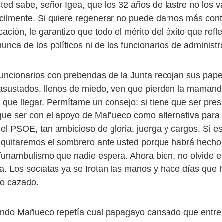
ted sabe, señor Igea, que los 32 años de lastre no los 
ácilmente. Si quiere regenerar no puede darnos más con
ción, le garantizo que todo el mérito del éxito que refl
unca de los políticos ni de los funcionarios de administr
funcionarios con prebendas de la Junta recojan sus pape
asustados, llenos de miedo, ven que pierden la mamandu
que llegar. Permítame un consejo: si tiene que ser presi
que ser con el apoyo de Mañueco como alternativa para 
l PSOE, tan ambicioso de gloria, juerga y cargos. Si e
quitaremos el sombrero ante usted porque habrá hecho
funambulismo que nadie espera. Ahora bien, no olvide e
ía. Los sociatas ya se frotan las manos y hace días que 
lo cazado.
ndo Mañueco repetía cual papagayo cansado que entre 