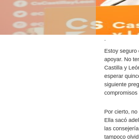
.
Estoy seguro q
apoyar. No te
Castilla y Le
esperar quinc
siguiente pre
compromisos 
Por cierto, n
Ella sacó ade
las consejerí
tampoco olvid