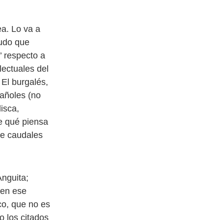
ea. Lo va a
Dudo que
’ respecto a
lectuales del
 El burgalés,
añoles (no
isca,
re qué piensa
de caudales
Anguita;
 en ese
co, que no es
o los citados