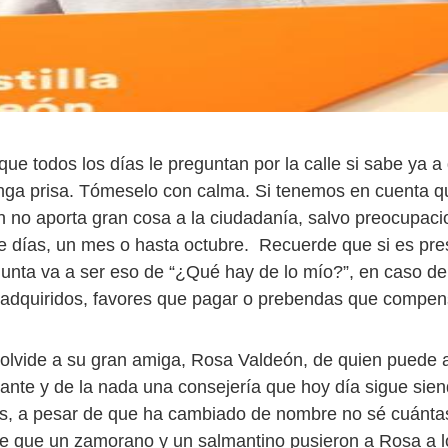
ue todos los días le preguntan por la calle si sabe ya a
nga prisa. Tómeselo con calma. Si tenemos en cuenta q
ón no aporta gran cosa a la ciudadanía, salvo preocupaci
e días, un mes o hasta octubre. Recuerde que si es pre
gunta va a ser eso de “¿Qué hay de lo mío?”, en caso d
adquiridos, favores que pagar o prebendas que compen
o olvide a su gran amiga, Rosa Valdeón, de quien puede 
lante y de la nada una consejería que hoy día sigue sien
as, a pesar de que ha cambiado de nombre no sé cuánta
e que un zamorano y un salmantino pusieron a Rosa a lo