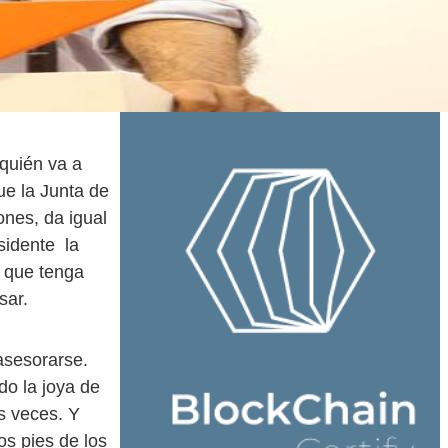
 quién va a
ue la Junta de
ones, da igual
sidente la
e que tenga
sar.
asesorarse.
do la joya de
s veces. Y
s pies de los