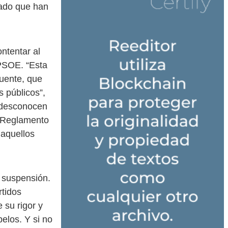
rado que han
ntentar al
 PSOE. “Esta
Puente, que
s públicos”,
o desconocen
l Reglamento
 aquellos
a suspensión.
rtidos
 su rigor y
elos. Y si no