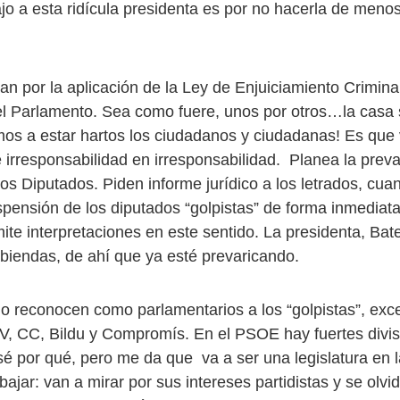
jo a esta ridícula presidenta es por no hacerla de meno
an por la aplicación de la Ley de Enjuiciamiento Criminal
l Parlamento. Sea como fuere, unos por otros…la casa s
s a estar hartos los ciudadanos y ciudadanas! Es que 
 irresponsabilidad en irresponsabilidad. Planea la preva
os Diputados. Piden informe jurídico a los letrados, cua
uspensión de los diputados “golpistas” de forma inmediat
ite interpretaciones en este sentido. La presidenta, Bate
abiendas, de ahí que ya esté prevaricando.
no reconocen como parlamentarios a los “golpistas”, exc
 CC, Bildu y Compromís. En el PSOE hay fuertes divis
sé por qué, pero me da que va a ser una legislatura en 
bajar: van a mirar por sus intereses partidistas y se olvi