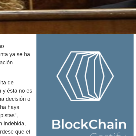
no
nta ya se ha
mación
lta de
 y ésta no es
na decisión o
cha haya
pistas”,
 indebida,
érdese que el