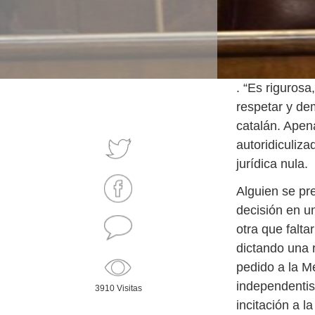
. “Es rigurosa
respetar y de
catalán. Apen
autoridiculiz
jurídica nula.
Alguien se pr
decisión en u
otra que falt
dictando una r
pedido a la M
independentis
3910 Visitas
incitación a l