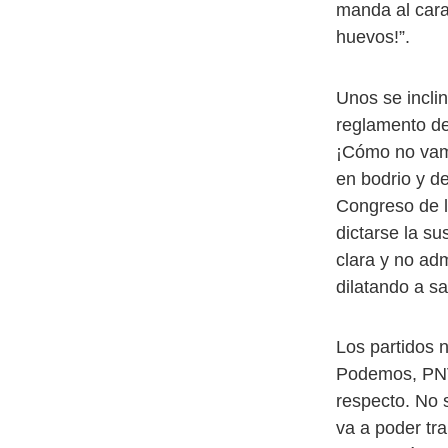
manda al cara
huevos!”.
Unos se inclin
reglamento de
¡Cómo no vamo
en bodrio y de
Congreso de l
dictarse la s
clara y no adm
dilatando a s
Los partidos 
Podemos, PNV,
respecto. No 
va a poder tra