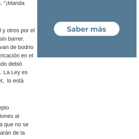
s. “¡Manda
 y otros por el
in barrer.
van de bodrio
ricación en el
ndo debió
a. La Ley es
t, lo está
epto
iones al
la que no se
darán de la