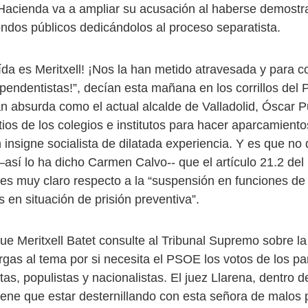
 Hacienda va a ampliar su acusación al haberse demost
ndos públicos dedicándolos al proceso separatista.
da es Meritxell! ¡Nos la han metido atravesada y para co
pendentistas!”, decían esta mañana en los corrillos del
an absurda como el actual alcalde de Valladolid, Óscar 
tios de los colegios e institutos para hacer aparcamiento
insigne socialista de dilatada experiencia. Y es que n
 –así lo ha dicho Carmen Calvo-- que el artículo 21.2 de
es muy claro respecto a la “suspensión en funciones de
 en situación de prisión preventiva”.
ue Meritxell Batet consulte al Tribunal Supremo sobre l
rgas al tema por si necesita el PSOE los votos de los pa
as, populistas y nacionalistas. El juez Llarena, dentro de
iene que estar desternillando con esta señora de malos p