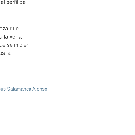
l perfil de
peza que
alta ver a
ue se inicien
os la
sús Salamanca Alonso