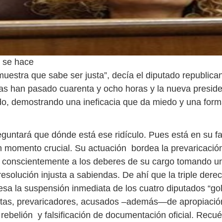
, se hace
muestra que sabe ser justa”, decía el diputado republica
as han pasado cuarenta y ocho horas y la nueva preside
ado, demostrando una ineficacia que da miedo y una for
eguntará que dónde está ese ridículo. Pues está en su fa
n momento crucial. Su actuación bordea la prevaricación
ar conscientemente a los deberes de su cargo tomando u
esolución injusta a sabiendas. De ahí que la triple dere
esa la suspensión inmediata de los cuatro diputados “gol
tas, prevaricadores, acusados –además—de apropiación
a rebelión y falsificación de documentación oficial. Recu