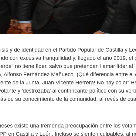
sis y de identidad en el Partido Popular de Castilla y Le
do con excesiva tranquilidad y, llegado el año 2019, el p
arde" no tiene líder, salvo que pretendan llamar líder al 
 Alfonso Fernández Mañueco. ¡Qué diferencia entre el c
dente de la Junta, Juan Vicente Herrera! No hay color: 
votante y 'destrozaba' al contrincante político con su ver
más de su conocimiento de la comunidad, al revés de cu
.
ses existe una tremenda preocupación entre los votant
 PP en Castilla y León. Incluso se sienten culpables, al 