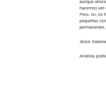
aunque ahora
hacernos ver 
Pero, no, no 
pequeñas corr
permanentes. 
Jesús Salama
Analista polít