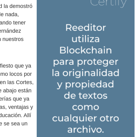
ad la demostró
de nada,
ando tener
Fernández
n nuestros
iesto que ya
omo locos por
en las Cortes,
e abajo están
jerías que ya
s, ventajas y
ucación. Allí
e se sea un