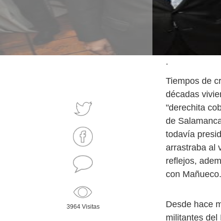
.
Tiempos de cri
décadas vivien
"derechita cob
de Salamanca,
todavía presi
arrastraba al 
reflejos, ade
con Mañueco
Desde hace me
3964 Visitas
militantes del