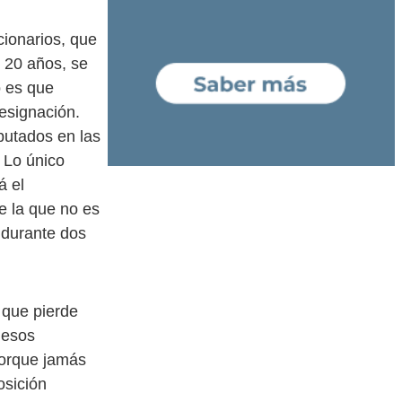
ionarios, que
e 20 años, se
o es que
designación.
putados en las
 Lo único
á el
e la que no es
 durante dos
 que pierde
 esos
porque jamás
osición