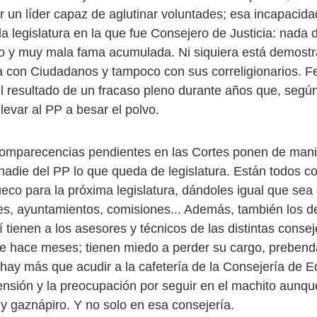
ar un líder capaz de aglutinar voluntades; esa incapacid
a legislatura en la que fue Consejero de Justicia: nada 
o y muy mala fama acumulada. Ni siquiera está demostr
ica con Ciudadanos y tampoco con sus correligionarios. 
 resultado de un fracaso pleno durante años que, segú
levar al PP a besar el polvo.
mparecencias pendientes en las Cortes ponen de manif
 nadie del PP lo que queda de legislatura. Están todos c
eco para la próxima legislatura, dándoles igual que sea 
es, ayuntamientos, comisiones... Además, también los d
í tienen a los asesores y técnicos de las distintas conse
e hace meses; tienen miedo a perder su cargo, prebenda
hay más que acudir a la cafetería de la Consejería de Ed
ensión y la preocupación por seguir en el machito aunqu
y gaznápiro. Y no solo en esa consejería.