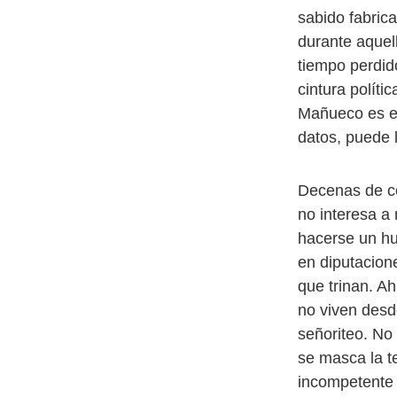
sabido fabric
durante aquell
tiempo perdid
cintura polít
Mañueco es el
datos, puede l
Decenas de co
no interesa a
hacerse un hu
en diputacion
que trinan. Ah
no viven desd
señoriteo. No 
se masca la t
incompetente 