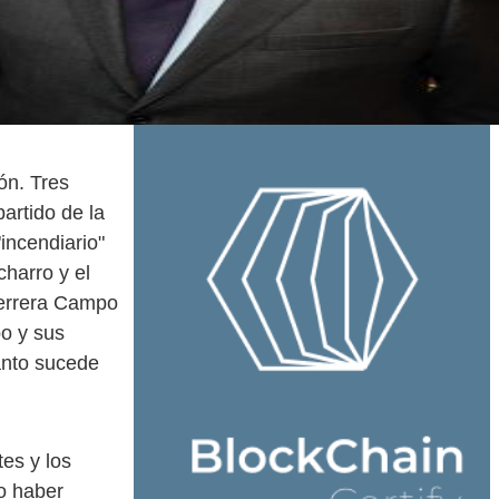
ón. Tres
artido de la
"incendiario"
harro y el
Herrera Campo
bo y sus
anto sucede
es y los
no haber