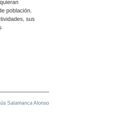
quieran
de población.
tividades, sus
s
sús Salamanca Alonso