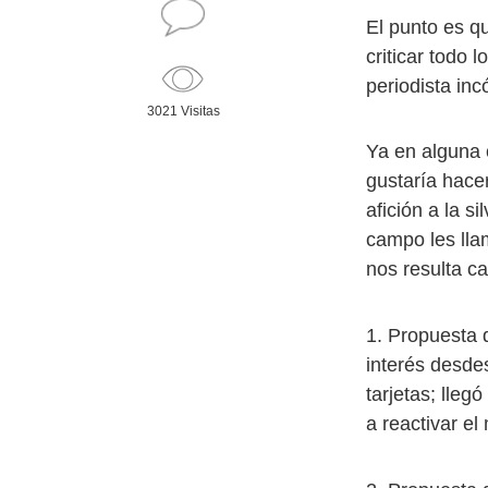
El punto es q
criticar todo 
periodista in
3021 Visitas
Ya en alguna 
gustaría hace
afición a la s
campo les lla
nos resulta c
1. Propuesta 
interés desde
tarjetas; lle
a reactivar el