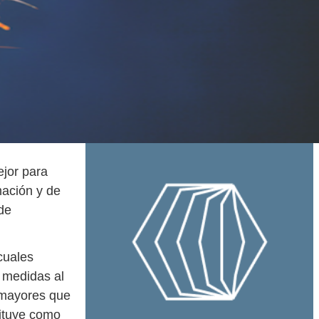
ejor para
mación y de
de
cuales
 medidas al
s mayores que
ituye como