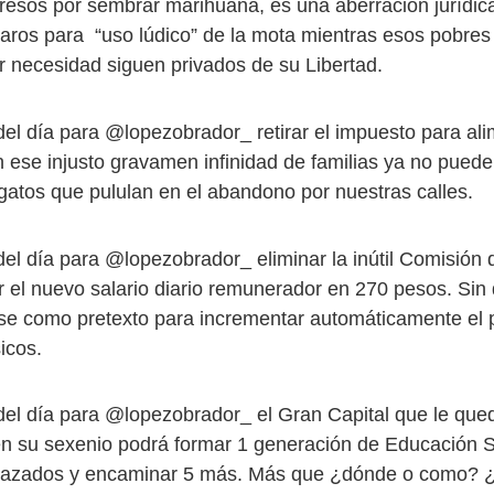
esos por sembrar marihuana, es una aberración jurídi
ros para “uso lúdico” de la mota mientras esos pobres
 necesidad siguen privados de su Libertad.
del día para @lopezobrador_ retirar el impuesto para ali
 ese injusto gravamen infinidad de familias ya no pued
 gatos que pululan en el abandono por nuestras calles.
del día para @lopezobrador_ eliminar la inútil Comisión 
ar el nuevo salario diario remunerador en 270 pesos. Sin
e como pretexto para incrementar automáticamente el p
icos.
del día para @lopezobrador_ el Gran Capital que le que
en su sexenio podrá formar 1 generación de Educación 
chazados y encaminar 5 más. Más que ¿dónde o como? ¿