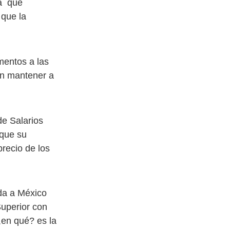
ca que
 que la
mentos a las
en mantener a
de Salarios
 que su
recio de los
da a México
Superior con
en qué? es la