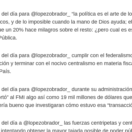
del día para @lopezobrador_ “la política es el arte de lo
icos, y de lo imposible cuando la mano de Dios ayuda; el
ue un 20% hace milagros sobre el resto: ¿pero cual es es
Pública.
 del día para @lopezobrador_ cumplir con el federalism
ción y terminar con el nocivo centralismo en materia fisc
País.
 del día para @lopezobrador_ durante su administración,
rtó” al FMI algo así como 19 mil millones de dólares qu
sería bueno que investigaran cómo estuvo esa “transacci
 del día a @lopezobrador_ las fuerzas centripetas y cent
 intentando obtener la mayor tajada posible de poder pú