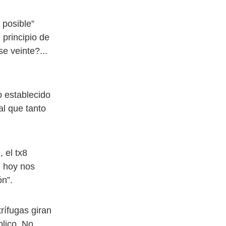
 posible”
 principio de
e veinte?...
o establecido
al que tanto
 el tx8
e hoy nos
ón”.
rífugas giran
blico. No