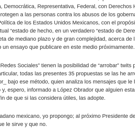
a, Democrática, Representativa, Federal, con Derecho
protegen a las personas contra los abusos de los goberna
Política de los Estados Unidos Mexicanos, con el propósi
actual “estado de hecho, en un verdadero “estado de Dere
ta de mediano plazo y de gran complejidad, acerca de l
o un ensayo que publicare en este medio próximamente.
Redes Sociales” tienen la posibilidad de “arrobar” twits
rticular, todas las presentes 35 propuestas se las he ar
_ bajo ese método, quien analiza los mensajes que le l
o y, espero, informado a López Obrador que alguien est
in de que si las considera útiles, las adopte.
dano mexicano, yo propongo; al próximo Presidente de
ue le sirve y que no.