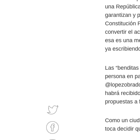
una Repúblic
garantizan y 
Constitución 
convertir el 
esa es una me
ya escribiend
Las “benditas 
persona en pa
@lopezobrador
habrá recibid
propuestas a f
Como un ciuda
toca decidir q