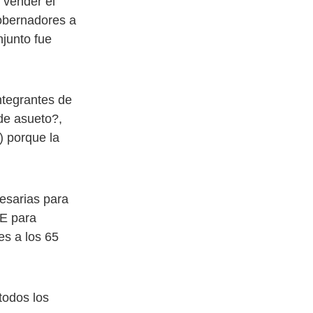
 vender el
Gobernadores a
njunto fue
ntegrantes de
de asueto?,
) porque la
esarias para
TE para
es a los 65
todos los