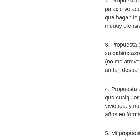
2. Propuesta 
palacio volad
que hagan lo p
muuuy ofensi
3. Propuesta (
su gabinetazo
(no me atreve
andan desparr
4. Propuesta 
que cualquier
vivienda, y no
años en forma
5. Mi propuest