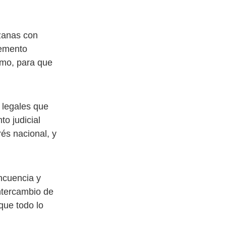
zanas con
remento
imo, para que
 legales que
to judicial
rés nacional, y
ncuencia y
intercambio de
que todo lo