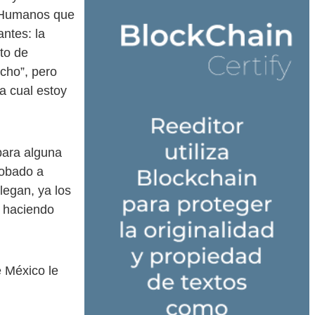
s Humanos que
ntes: la
to de
cho”, pero
a cual estoy
 para alguna
robado a
legan, ya los
a haciendo
 México le