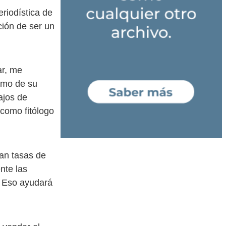
riodística de
ción de ser un
ar, me
omo de su
ajos de
 como fitólogo
an tasas de
nte las
. Eso ayudará