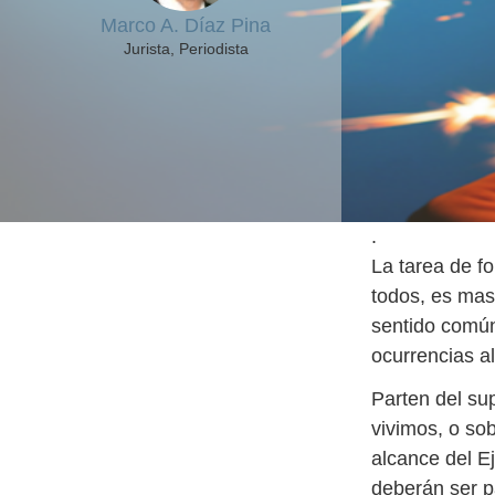
Marco A. Díaz Pina
Jurista, Periodista
.
La tarea de f
todos, es mas
sentido común
ocurrencias al
Parten del su
vivimos, o so
alcance del E
deberán ser p