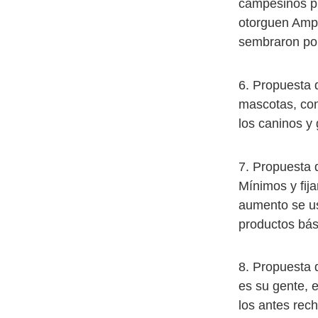
campesinos pr
otorguen Ampa
sembraron por
6. Propuesta 
mascotas, con
los caninos y
7. Propuesta 
Mínimos y fij
aumento se us
productos bás
8. Propuesta 
es su gente, 
los antes re