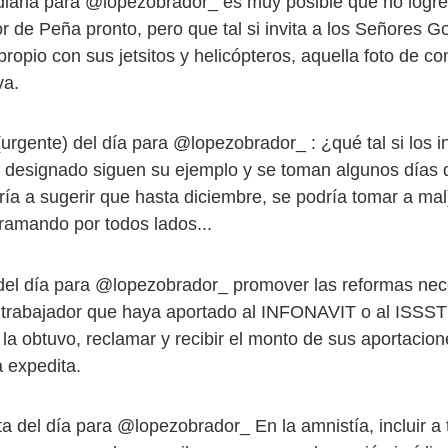
diaria para @lopezobrador_ es muy posible que no logre
or de Peña pronto, pero que tal si invita a los Señores 
ropio con sus jetsitos y helicópteros, aquella foto de co
va.
urgente) del día para @lopezobrador_ : ¿qué tal si los i
 designado siguen su ejemplo y se toman algunos días 
ría a sugerir que hasta diciembre, se podría tomar a mal
amando por todos lados...
del día para @lopezobrador_ promover las reformas nec
 trabajador que haya aportado al INFONAVIT o al ISSS
 la obtuvo, reclamar y recibir el monto de sus aportacion
 expedita.
a del día para @lopezobrador_ En la amnistía, incluir a 