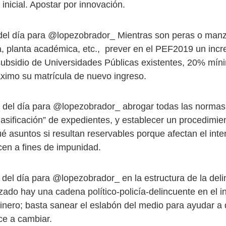
inicial. Apostar por innovación.
del día para @lopezobrador_ Mientras son peras o man
ra, planta académica, etc., prever en el PEF2019 un inc
 subsidio de Universidades Públicas existentes, 20% mín
ximo su matrícula de nuevo ingreso.
 del día para @lopezobrador_ abrogar todas las normas
lasificación” de expedientes, y establecer un procedimien
é asuntos si resultan reservables porque afectan el inte
en a fines de impunidad.
 del día para @lopezobrador_ en la estructura de la deli
zado hay una cadena político-policía-delincuente en el 
dinero; basta sanear el eslabón del medio para ayudar a 
e a cambiar.