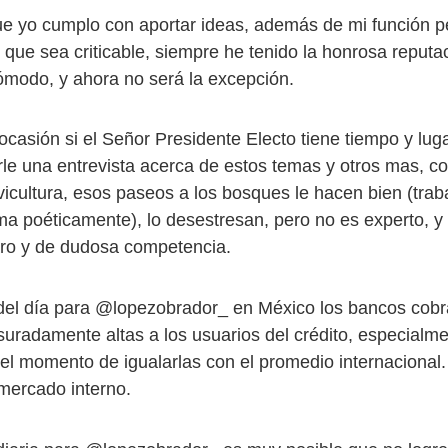
ue yo cumplo con aportar ideas, además de mi función pe
lo que sea criticable, siempre he tenido la honrosa reputa
cómodo, y ahora no será la excepción.
ocasión si el Señor Presidente Electo tiene tiempo y lug
rle una entrevista acerca de estos temas y otros mas, c
ilvicultura, esos paseos a los bosques le hacen bien (trab
ma poéticamente), lo desestresan, pero no es experto, y
aro y de dudosa competencia.
del día para @lopezobrador_ en México los bancos cobr
suradamente altas a los usuarios del crédito, especialme
gó el momento de igualarlas con el promedio internacional
 mercado interno.