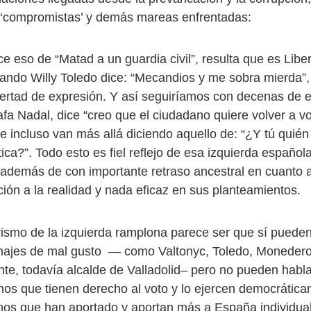
’, ‘compromistas’ y demás mareas enfrentadas:
ce eso de “Matad a un guardia civil”, resulta que es Libe
ando Willy Toledo dice: “Mecandios y me sobra mierda”,
bertad de expresión. Y así seguiríamos con decenas de 
 Rafa Nadal, dice “creo que el ciudadano quiere volver a vo
e incluso van más allá diciendo aquello de: “¿Y tú quién
tica?”. Todo esto es fiel reflejo de esa izquierda español
además de con importante retraso ancestral en cuanto 
ción a la realidad y nada eficaz en sus planteamientos.
arismo de la izquierda ramplona parece ser que sí puede
onajes de mal gusto — como Valtonyc, Toledo, Monedero
te, todavía alcalde de Valladolid– pero no pueden hablar
nos que tienen derecho al voto y lo ejercen democrátic
nos que han aportado y aportan más a España individu