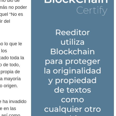
 no dio de
 más no poder
quel “No es
r del
o lo que le
 los
cado toda la
o de todo,
 propia de
 la mayoría
o origen.
e ha invadido
e en las
, así como,