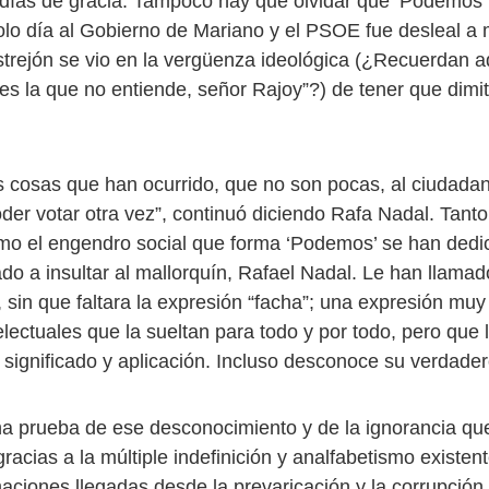
días de gracia. Tampoco hay que olvidar que ‘Podemos’
solo día al Gobierno de Mariano y el PSOE fue desleal a
trejón se vio en la vergüenza ideológica (¿Recuerdan a
es la que no entiende, señor Rajoy”?) de tener que dimiti
s cosas que han ocurrido, que no son pocas, al ciudadan
der votar otra vez”, continuó diciendo Rafa Nadal. Tanto
omo el engendro social que forma ‘Podemos’ se han dedi
do a insultar al mallorquín, Rafael Nadal. Le han llamad
sin que faltara la expresión “facha”; una expresión muy
electuales que la sueltan para todo y por todo, pero que
significado y aplicación. Incluso desconoce su verdader
 prueba de ese desconocimiento y de la ignorancia qu
racias a la múltiple indefinición y analfabetismo existent
aciones llegadas desde la prevaricación y la corrupción