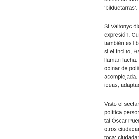
‘bilduetarras
Si Valtonyc di
expresión. Cu
también es li
si el ínclito,
llaman facha, 
opinar de polí
acomplejada, 
ideas, adapta
Visto el sect
política pers
tal Óscar Puen
otros ciudada
toca; ciudada