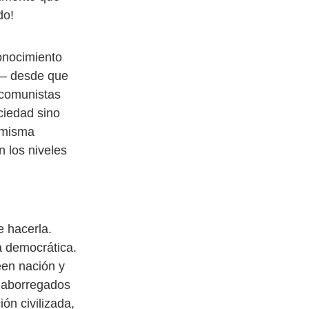
do!
onocimiento
so– desde que
y comunistas
ciedad sino
a misma
 los niveles
 hacerla.
a democrática.
en nación y
s aborregados
ón civilizada,