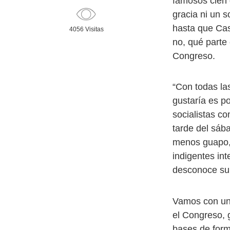
famosos cien 
gracia ni un 
hasta que Cas
4056 Visitas
no, qué parte 
Congreso.
“Con todas la
gustaría es po
socialistas c
tarde del sába
menos guapo, 
indigentes int
desconoce su 
Vamos con una
el Congreso, g
bases de form