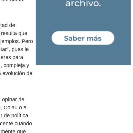
rtad de
 resulta que
ejemplos. Pero
tar”, pues le
 eres para
a, compleja y
a evolución de
n opinar de
, Colau o el
 de política
amente cuando
almente que