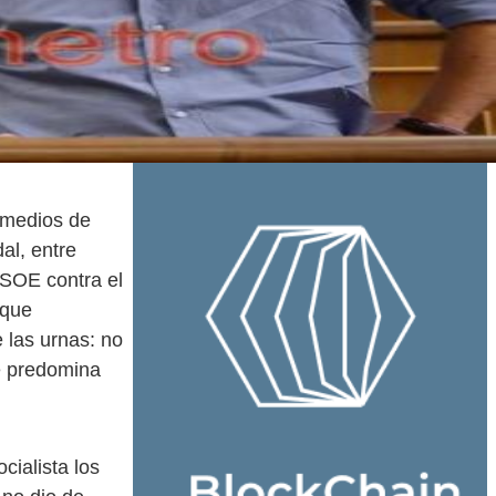
 medios de
al, entre
PSOE contra el
 que
 las urnas: no
e predomina
cialista los