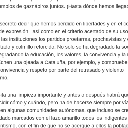
emplos de gaznápiros juntos. ¡Hasta dónde hemos llega
secreto decir que hemos perdido en libertades y en el c
d de expresión –así como en el criterio acertado de su u
 las instituciones los partidos proetarras, prochavistas 
tado y colmillo retorcido. No solo se ha degradado la so
egradando la educación, los valores, la convivencia y l
chen una ojeada a Cataluña, por ejemplo, y comprueben
onvivencia y respeto por parte del retrasado y violento
smo.
ta una limpieza importante y antes o después habrá que
idir cómo y cuándo, pero ha de hacerse siempre por ví
en algunas comunidades autónomas, que incluso se cre
dado marcados con el lazo amarillo todos los indigente
tismo, con el fin de que no se acerque a ellos la poblaci