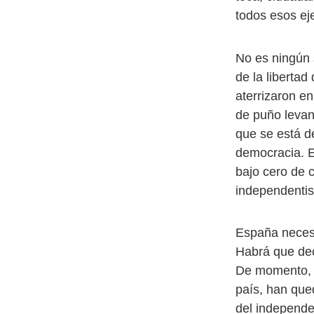
todos esos ej
No es ningún 
de la liberta
aterrizaron en
de puño levan
que se está d
democracia. E
bajo cero de c
independenti
España necesi
Habrá que dec
De momento, 
país, han que
del independen