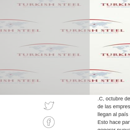
.C, octubre d
de las empres
llegan al país
Esto hace par