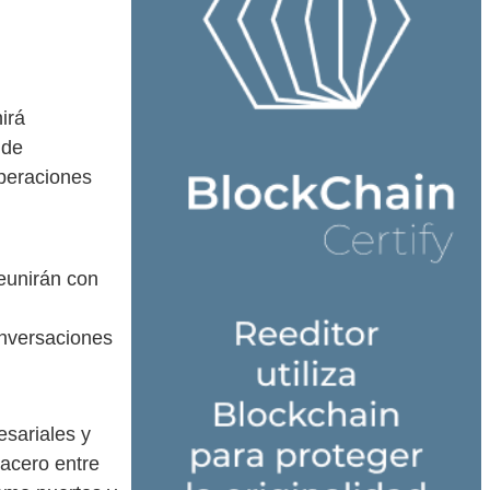
irá
 de
operaciones
eunirán con
onversaciones
esariales y
 acero entre