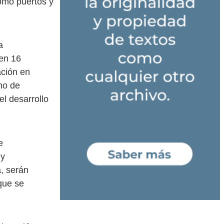
como puertos y
a
 en 16
ación en
no de
el desarrollo
e
 y
, serán
que se