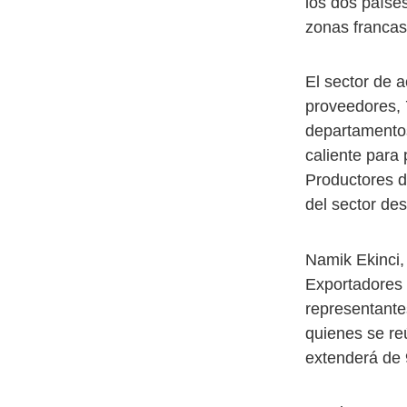
los dos países
zonas francas
El sector de 
proveedores, 
departamentos
caliente para
Productores d
del sector de
Namik Ekinci,
Exportadores
representante
quienes se re
extenderá de 