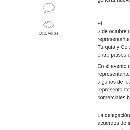
generar nueva
El
2 de octubre 
1011 Visitas
representante
Turquía y Col
entre países q
En el evento q
representante
algunos de lo
representante
comerciales bi
La delegación
acuerdos de i