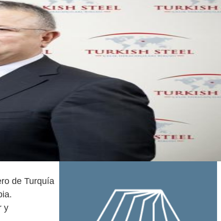
ro de Turquía
bia.
r y