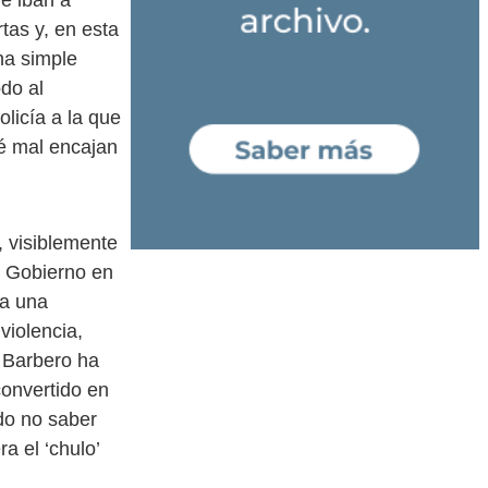
ue iban a
tas y, en esta
na simple
do al
olicía a la que
ué mal encajan
, visiblemente
l Gobierno en
ra una
violencia,
e Barbero ha
convertido en
do no saber
a el ‘chulo’