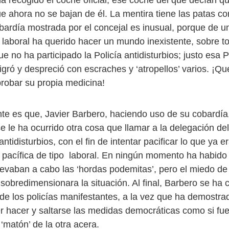
ha recogido el coche oficial; ese coche del que decían q
e ahora no se bajan de él. La mentira tiene las patas cor
obardía mostrada por el concejal es inusual, porque de u
 laboral ha querido hacer un mundo inexistente, sobre to
e no ha participado la Policía antidisturbios; justo esa P
nigró y despreció con escraches y ‘atropellos’ varios. ¡Q
probar su propia medicina!
te es que, Javier Barbero, haciendo uso de su cobardía
se le ha ocurrido otra cosa que llamar a la delegación de
idisturbios, con el fin de intentar pacificar lo que ya e
 pacífica de tipo laboral. En ningún momento ha habido 
levaban a cabo las ‘hordas podemitas’, pero el miedo d
sobredimensionara la situación. Al final, Barbero se ha 
 de los policías manifestantes, a la vez que ha demostra
r hacer y saltarse las medidas democráticas como si fuer
 ‘matón’ de la otra acera.