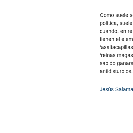
Como suele se
política, sue
cuando, en rea
tienen el eje
‘asaltacapillas
‘reinas magas
sabido ganars
antidisturbios.
Jesús Salama