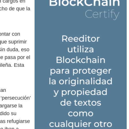
n cargos en
echo de que la
ontar con
que suprimir
Sin duda, eso
e pasa por el
ileña. Esta
han
‘persecución’
argarse la
dido su
ras refugiarse