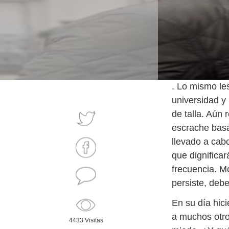
. Lo mismo le
universidad y 
de talla. Aún
escrache basa
llevado a cab
que dignifica
frecuencia. M
persiste, debe
En su día hic
a muchos otro
4433 Visitas