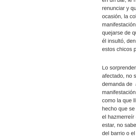
en un bar, le 
renunciar y qu
ocasión, la c
manifestación
quejarse de qu
él insultó, de
estos chicos 
Lo sorprenden
afectado, no 
demanda de ant
manifestación
como la que l
hecho que se 
el hazmerreír
estar, no sabe
del barrio o el