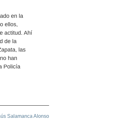
zado en la
o ellos,
e actitud. Ahí
d de la
 Zapata, las
 no han
a Policía
sús Salamanca Alonso