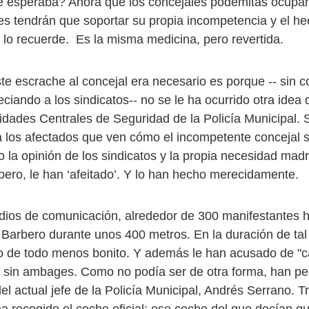
é esperaba? Ahora que los concejales podemitas ocupa
ones tendrán que soportar su propia incompetencia y el h
 lo recuerde. Es la misma medicina, pero revertida.
te escrache al concejal era necesario es porque -- sin c
ciando a los sindicatos-- no se le ha ocurrido otra idea 
idades Centrales de Seguridad de la Policía Municipal. 
 los afectados que ven cómo el incompetente concejal s
fo la opinión de los sindicatos y la propia necesidad madr
arbero, le han ‘afeitado’. Y lo han hecho merecidamente.
ios de comunicación, alrededor de 300 manifestantes 
Barbero durante unos 400 metros. En la duración de tal 
o de todo menos bonito. Y además le han acusado de "c
 sin ambages. Como no podía ser de otra forma, han pe
del actual jefe de la Policía Municipal, Andrés Serrano. T