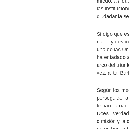
miedo. ¿Y qu
las instituci
ciudadanía se
Si digo que es
nadie y despre
una de las Un
ha enfadado a
arco del triun
vez, al tal B
Según los med
perseguido a 
le han llamad
Uces"; verdad
dimisión y la 