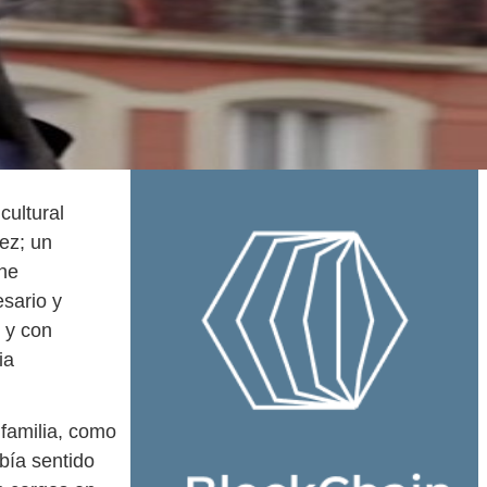
cultural
ez; un
che
esario y
 y con
ia
familia, como
bía sentido