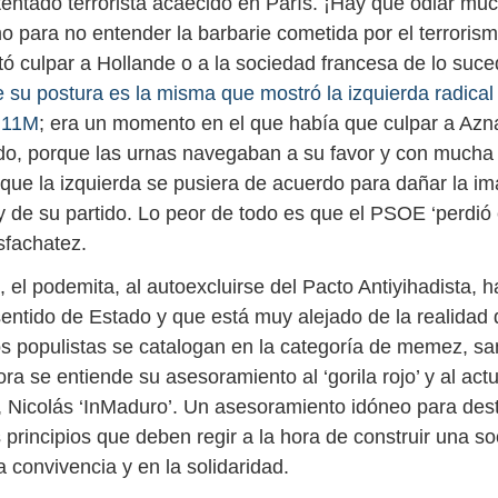
atentado terrorista acaecido en París. ¡Hay que odiar mu
o para no entender la barbarie cometida por el terrorism
ltó culpar a Hollande o a la sociedad francesa de lo suc
 su postura es la misma que mostró la izquierda radical 
l 11M
; era un momento en el que había que culpar a Azna
do, porque las urnas navegaban a su favor y con mucha 
 que la izquierda se pusiera de acuerdo para dañar la i
 de su partido. Lo peor de todo es que el PSOE ‘perdió e
sfachatez.
, el podemita, al autoexcluirse del Pacto Antiyihadista,
sentido de Estado y que está muy alejado de la realidad 
s populistas se catalogan en la categoría de memez, sa
ra se entiende su asesoramiento al ‘gorila rojo’ y al act
 Nicolás ‘InMaduro’. Un asesoramiento idóneo para destr
s principios que deben regir a la hora de construir una s
 convivencia y en la solidaridad.