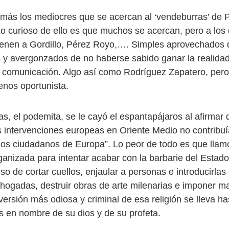
más los mediocres que se acercan al ‘vendeburras’ de P
Lo curioso de ello es que muchos se acercan, pero a los
tienen a Gordillo, Pérez Royo,…. Simples aprovechados 
 y avergonzados de no haberse sabido ganar la realidad
 comunicación. Algo así como Rodríguez Zapatero, per
nos oportunista.
as, el podemita, se le cayó el espantapájaros al afirmar
 intervenciones europeas en Oriente Medio no contribuí
los ciudadanos de Europa”. Lo peor de todo es que lla
rganizada para intentar acabar con la barbarie del Estado
so de cortar cuellos, enjaular a personas e introducirlas
ahogadas, destruir obras de arte milenarias e imponer m
ersión más odiosa y criminal de esa religión se lleva ha
 en nombre de su dios y de su profeta.