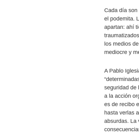
Cada día son 
el podemita. 
apartan: ahí 
traumatizados
los medios de
mediocre y me
A Pablo Iglesi
“determinadas
seguridad de 
a la acción o
es de recibo e
hasta verlas 
absurdas. La v
consecuencias