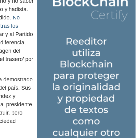
cho y no saber
o yihadista.
edido.
No
tras los
r y al Partido
diferencia.
magen del
l trasero’ por
 ha demostrado
del país. Sus
ndez y
ual presidente
uir, pero
ociedad