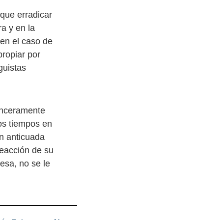
 que erradicar
ra y en la
nen el caso de
ropiar por
guistas
sinceramente
os tiempos en
ón anticuada
reacción de su
cesa, no se le