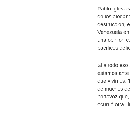
Pablo Iglesia
de los aledaño
destrucción, 
Venezuela en 
una opinión c
pacíficos def
Si a todo eso
estamos ante 
que vivimos. 
de muchos de 
portavoz que, 
ocurrió otra ‘