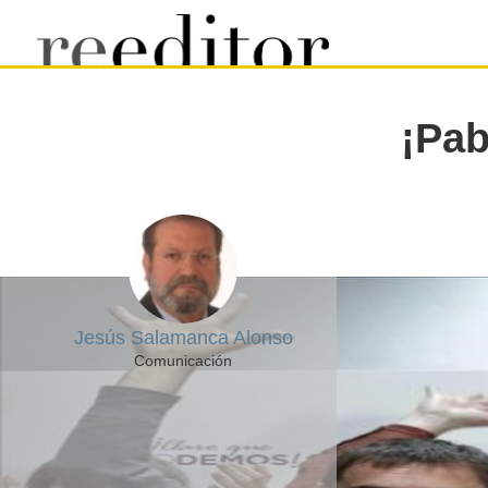
¡Pab
Jesús Salamanca Alonso
Comunicación