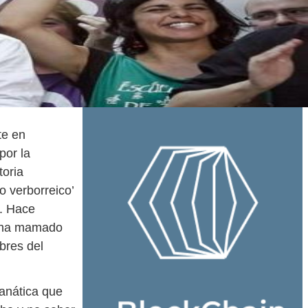
te en
por la
toria
o verborreico’
s. Hace
en ha mamado
bres del
fanática que