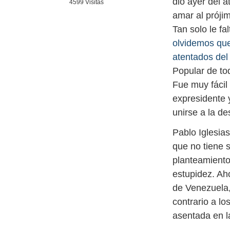
dio ayer del 
4599 Visitas
amar al prójim
Tan solo le fa
olvidemos que
atentados de
Popular de to
Fue muy fácil
expresidente y
unirse a la de
Pablo Iglesias
que no tiene 
planteamiento
estupidez. Aho
de Venezuela,
contrario a lo
asentada en la