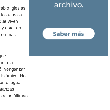
ablo Iglesias,
 dos días se
que viven
 y estar en
o en más
 que
an a la
mó "venganza"
 Islámico. No
 en el agua
atanzas
sta las últimas