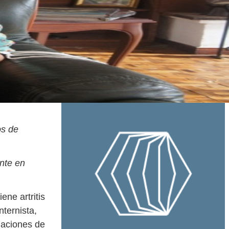
os de
nte en
ene artritis
nternista,
iaciones de