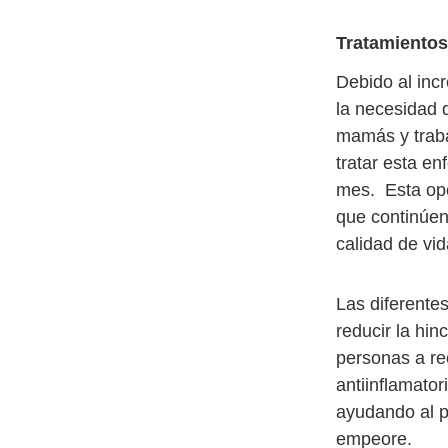
Tratamientos
Debido al inc
la necesidad d
mamás y traba
tratar esta e
mes. Esta opci
que continúen
calidad de vid
Las diferentes
reducir la hin
personas a re
antiinflamator
ayudando al p
empeore.