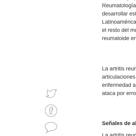
Reumatología
desarrollar e
Latinoaméric
el resto del m
reumatoide en
La artritis r
articulacione
enfermedad au
ataca por erro
Señales de a
La artritis r