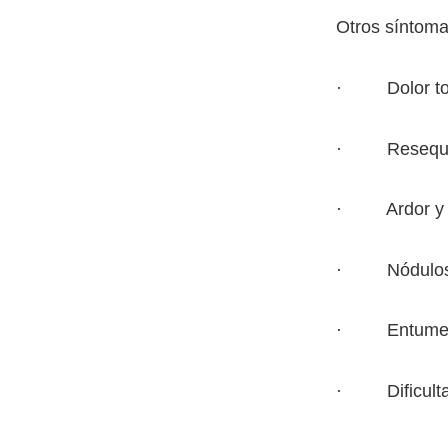
Otros síntomas
· Dolor torá
· Resequeda
· Ardor y se
· Nódulos b
· Entumecimi
· Dificultad