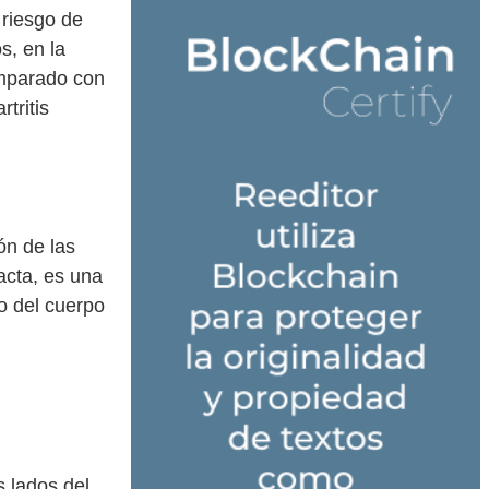
riesgo de
s, en la
omparado con
tritis
ón de las
acta, es una
o del cuerpo
s lados del