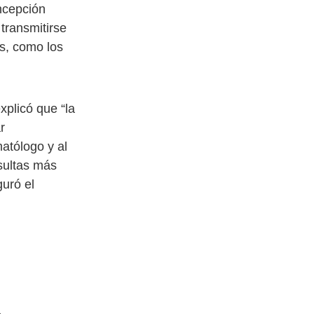
oncepción
transmitirse
s, como los
xplicó que “la
r
atólogo y al
sultas más
guró el