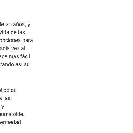
de 30 años, y
vida de las
 opciones para
sola vez al
ace más fácil
rando así su
l dolor,
a las
 y
reumatoide,
nfermedad