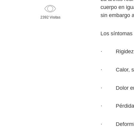
cuerpo en igu
sin embargo a
2392 Visitas
Los síntomas 
· Rigidez pr
· Calor, sens
· Dolor en l
· Pérdida d
· Deformida