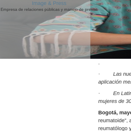
Image & Press
Empresa de relaciones públicas y manejo de prensa
.
·
Las nue
aplicación me
·
En Lati
mujeres de 3
Bogotá, may
reumatoide”, a
reumatólogo y