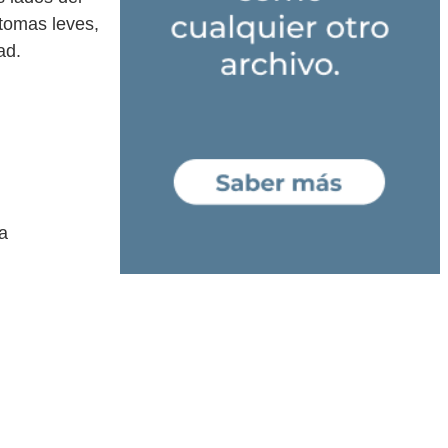
tomas leves,
ad.
a