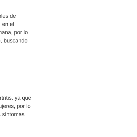
bles de
 en el
ana, por lo
co, buscando
ritis, ya que
jeres, por lo
s síntomas