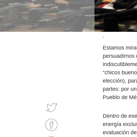
.
Estamos miran
persuadirnos q
indiscutiblem
“chicos bueno
elección), pa
partes: por un
Pueblo de Mé
Dentro de ese
energía exclu
evaluación de