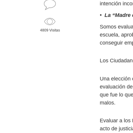
intención inco
• La “Madre 
Somos evaluad
4809 Visitas
escuela, aprob
conseguir empl
Los Ciudadano
Una elección 
evaluación de 
que fue lo qu
malos.
Evaluar a los
acto de justic