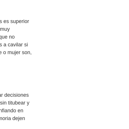
s es superior
e muy
 que no
a cavilar si
 o mujer son,
r decisiones
in titubear y
onfiando en
moria dejen