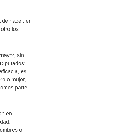
a de hacer, en
 otro los
mayor, sin
 Diputados;
ficacia, es
re o mujer,
somos parte,
ran en
idad,
hombres o