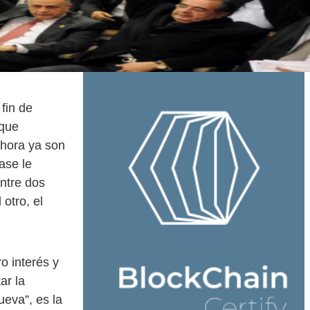
fin de
 que
ahora ya son
ase le
entre dos
 otro, el
 interés y
ar la
ueva”, es la