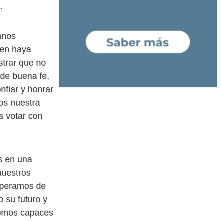
.
anos
ien haya
strar que no
 de buena fe,
nfiar y honrar
os nuestra
s votar con
os en una
nuestros
esperamos de
o su futuro y
somos capaces