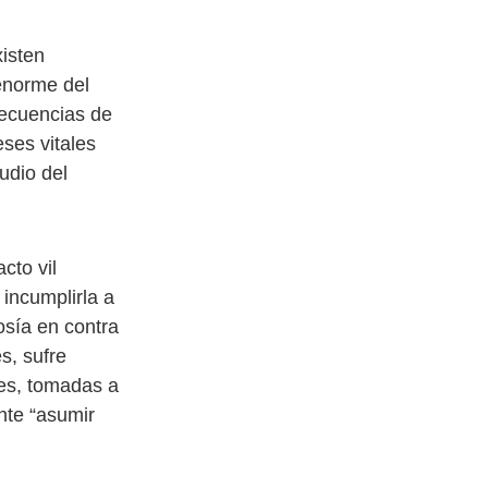
isten
 enorme del
secuencias de
eses vitales
udio del
cto vil
 incumplirla a
osía en contra
s, sufre
ses, tomadas a
nte “asumir