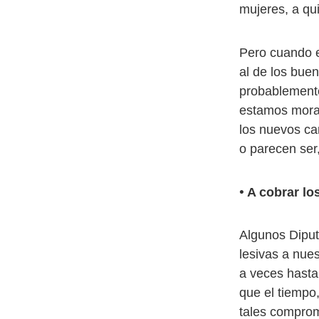
mujeres, a qu
Pero cuando el
al de los bue
probablemente
estamos moral
los nuevos ca
o parecen ser,
•
A cobrar lo
Algunos Diput
lesivas a nues
a veces hasta
que el tiempo
tales comprom