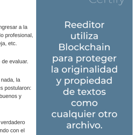
ngresar a la
lo profesional,
ja, etc.
 de evaluar.
 nada, la
os postularon:
 buenos y
n verdadero
ando con el