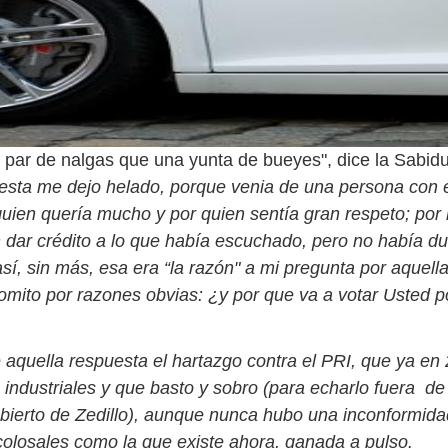
n par de nalgas que una yunta de bueyes", dice la Sabid
esta me dejo helado, porque venia de una persona con 
quien quería mucho y por quien sentía gran respeto; por 
 dar crédito a lo que había escuchado, pero no había dud
sí, sin más, esa era “la razón" a mi pregunta por aquell
mito por razones obvias: ¿y por que va a votar Usted p
 aquella respuesta el hartazgo contra el PRI, que ya en
 industriales y que basto y sobro (para echarlo fuera de
bierto de Zedillo), aunque nunca hubo una inconformida
olosales como la que existe ahora, ganada a pulso.