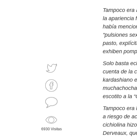
Tampoco era a
la apariencia 
había mencion
"pulsiones sex
pasto, explíci
exhiben pompi
Solo basta ec
cuenta de la c
kardashiano e
muchachochas 
escotito a la 
Tampoco era l
a riesgo de a
cichiolina hi
6930 Visitas
Derveaux, que