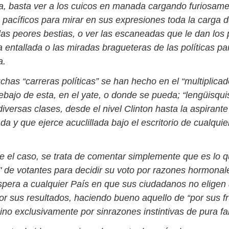
, basta ver a los cuicos en manada cargando furiosame
 pacíficos para mirar en sus expresiones toda la carga 
las peores bestias, o ver las escaneadas que le dan los p
a entallada o las miradas bragueteras de las políticas p
a.
has “carreras políticas” se han hecho en el “multiplicad
bajo de esta, en el yate, o donde se pueda; “lengüisqui
versas clases, desde el nivel Clinton hasta la aspirante
a y que ejerce acuclillada bajo el escritorio de cualqui
e el caso, se trata de comentar simplemente que es lo 
" de votantes para decidir su voto por razones hormonal
spera a cualquier País en que sus ciudadanos no eligen
r sus resultados, haciendo bueno aquello de “por sus fr
ino exclusivamente por sinrazones instintivas de pura fa