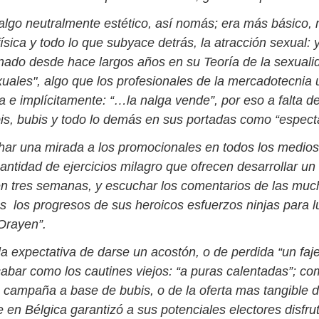
lgo neutralmente estético, así nomás; era más básico, 
física y todo lo que subyace detrás, la atracción sexual: 
ado desde hace largos años en su Teoría de la sexuali
uales", algo que los profesionales de la mercadotecnia u
ta e implícitamente: “…la nalga vende”, por eso a falta 
s, bubis y todo lo demás en sus portadas como “espect
har una mirada a los promocionales en todos los medios
antidad de ejercicios milagro que ofrecen desarrollar un
n tres semanas, y escuchar los comentarios de las mu
los progresos de sus heroicos esfuerzos ninjas para lu
“Orayen”.
a expectativa de darse un acostón, o de perdida “un faje
cabar como los cautines viejos: “a puras calentadas”; c
zo campaña a base de bubis, o de la oferta mas tangible 
 en Bélgica garantizó a sus potenciales electores disfru