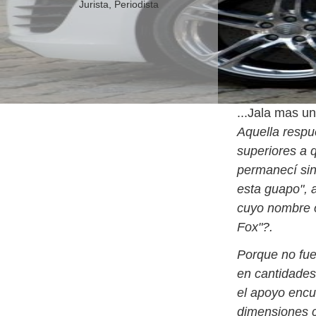
Jurista, Periodista
...Jala mas u
Aquella respu
superiores a 
permanecí sin
esta guapo", a
cuyo nombre o
Fox"?.
Porque no fue
en cantidades
el apoyo encu
dimensiones c