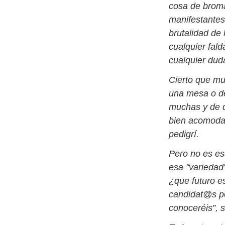
cosa de broma
manifestantes
brutalidad de 
cualquier fald
cualquier dud
Cierto que muc
una mesa o de
muchas y de di
bien acomodad
pedigrí.
Pero no es es
esa "variedad
¿que futuro e
candidat@s po
conoceréis”, s