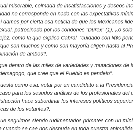
xual miserable, colmada de insatisfacciones y deseos in
alidad no corresponde en nada con las expectativas míni
i damos por cierta esa noticia de que los Mexicanos lide
sexual, patrocinada por los condones "Durex" (1), ¿o sol
jèz, como la que explico Cabral “cuidado con l@s pen
rque son muchos y como son mayoría eligen hasta al Pr
binación de ambos?.
que dentro de las miles de variedades y mutaciones de l
l demagogo, que cree que el Pueblo es pendejo”.
uesta como esa: votar por un candidato a la Presidencia
caso para los sesudos análisis de los profesionales del 
isfacción hace subordinar los intereses políticos superio
icas de los votantes?.
que seguimos siendo rudimentarios primates con un mín
 cuando se cae nos desnuda en toda nuestra animalida