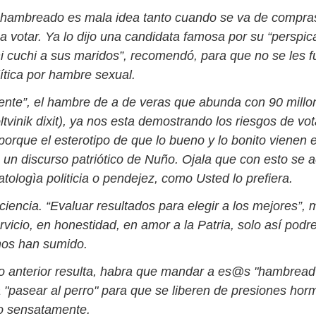
 hambreado es mala idea tanto cuando se va de compra
 votar. Ya lo dijo una candidata famosa por su “perspica
i cuchi a sus maridos”, recomendó, para que no se les fu
lítica por hambre sexual.
nte”, el hambre de a de veras que abunda con 90 millo
tvinik dixit), ya nos esta demostrando los riesgos de vot
porque el esterotipo de que lo bueno y lo bonito vienen 
 un discurso patriótico de Nuño. Ojala que con esto se 
tologìa politicia o pendejez, como Usted lo prefiera.
encia. “Evaluar resultados para elegir a los mejores”, 
rvicio, en honestidad, en amor a la Patria, solo así podr
nos han sumido.
lo anterior resulta, habra que mandar a es@s "hambrea
 "pasear al perro" para que se liberen de presiones hor
o sensatamente.