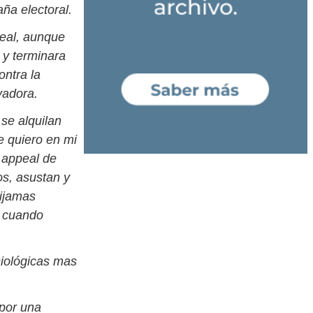
ña electoral.
real, aunque
 y terminara
ontra la
vadora.
se alquilan
e quiero en mi
x appeal de
s, asustan y
pijamas
n cuando
siológicas mas
 por una