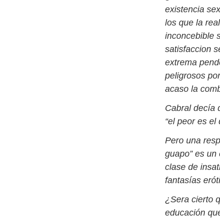
existencia se
los que la re
inconcebible s
satisfaccion 
extrema pende
peligrosos po
acaso la com
Cabral decía 
“el peor es e
Pero una resp
guapo” es un 
clase de insat
fantasías erót
¿Sera cierto 
educación que