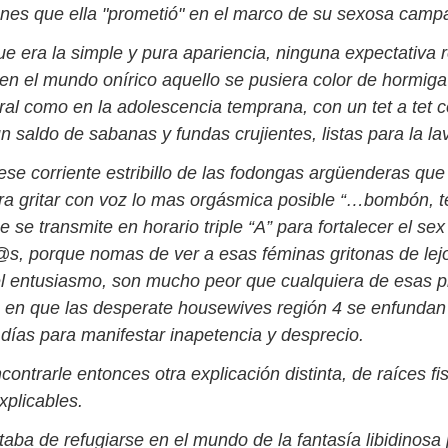
ones que ella "prometió" en el marco de su sexosa campa
ue era la simple y pura apariencia, ninguna expectativa 
 en el mundo onírico aquello se pusiera color de hormiga
ral como en la adolescencia temprana, con un tet a tet c
 saldo de sabanas y fundas crujientes, listas para la la
se corriente estribillo de las fodongas argüenderas que 
ra gritar con voz lo mas orgásmica posible “…bombón, t
e se transmite en horario triple “A” para fortalecer el se
s, porque nomas de ver a esas féminas gritonas de lejo
el entusiasmo, son mucho peor que cualquiera de esas 
 en que las desperate housewives región 4 se enfunda
días para manifestar inapetencia y desprecio.
ontrarle entonces otra explicación distinta, de raíces fi
xplicables.
taba de refugiarse en el mundo de la fantasía libidinosa