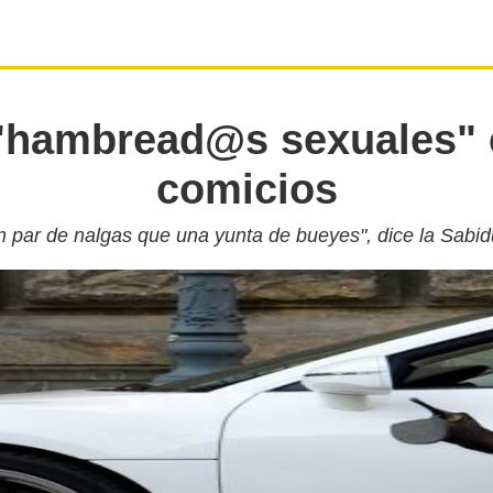
hambread@s sexuales" 
comicios
un par de nalgas que una yunta de bueyes", dice la Sabid