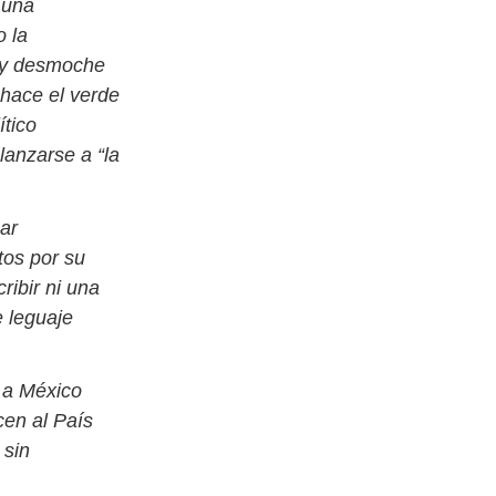
 una
 la
s y desmoche
 hace el verde
ítico
lanzarse a “la
ar
tos por su
ribir ni una
e leguaje
o a México
en al País
 sin