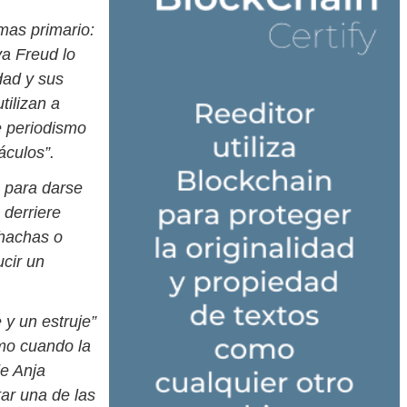
mas primario:
ya Freud lo
dad y sus
tilizan a
de periodismo
áculos”.
 para darse
 derriere
chachas o
cir un
 y un estruje”
omo cuando la
de Anja
tar una de las