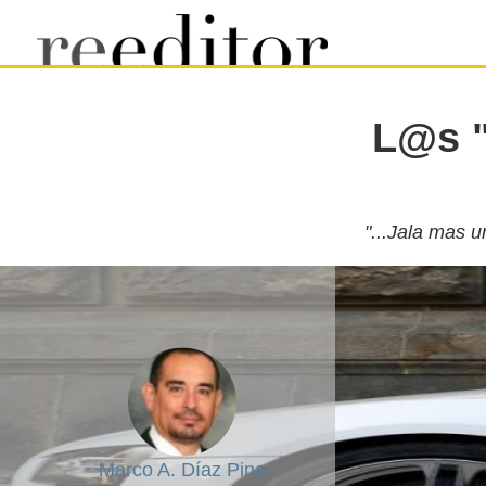
L@s "
"...Jala mas 
Marco A. Díaz Pina