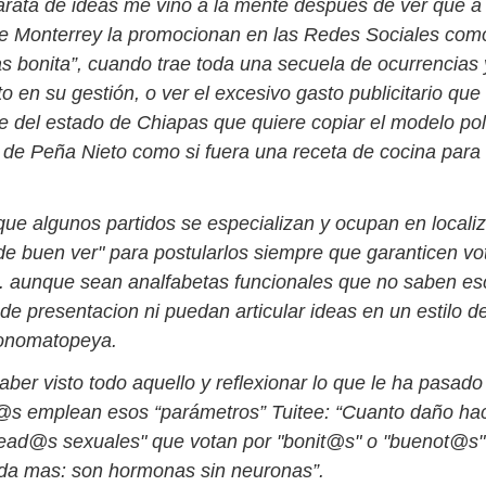
arata de ideas me vino a la mente después de ver que a
e Monterrey la promocionan en las Redes Sociales como
s bonita”, cuando trae toda una secuela de ocurrencia
 en su gestión, o ver el excesivo gasto publicitario que
 del estado de Chiapas que quiere copiar el modelo pol
 de Peña Nieto como si fuera una receta de cocina para 
e algunos partidos se especializan y ocupan en localiz
e buen ver" para postularlos siempre que garanticen vo
c.. aunque sean analfabetas funcionales que no saben esc
 de presentacion ni puedan articular ideas en un estilo d
 honomatopeya.
ber visto todo aquello y reflexionar lo que le ha pasad
s emplean esos “parámetros” Tuitee: “Cuanto daño hac
ad@s sexuales" que votan por "bonit@s" o "buenot@s"
da mas: son hormonas sin neuronas”.