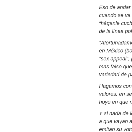
Eso de andar
cuando se va a
“háganle cuch
de la línea po
“Afortunadame
en México (bol
“sex appeal”, 
mas falso que
variedad de pa
Hagamos conci
valores, en se
hoyo en que 
Y si nada de 
a que vayan a
emitan su vot