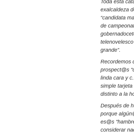
Toda esta cat
exalcaldeza d
“candidata ma
de campeonato
gobernadocete
telenovelesco
grande”.
Recordemos qu
prospect@s "d
linda cara y 
simple tarjeta
distinto a la
Después de ha
porque algún@
es@s "hambre
considerar na