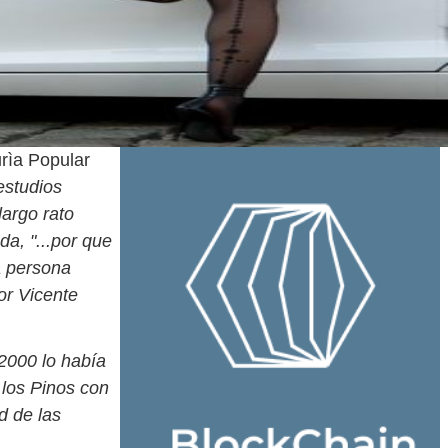
urìa Popular
estudios
largo rato
a, "...por que
a persona
or Vicente
 2000 lo había
 los Pinos con
d de las