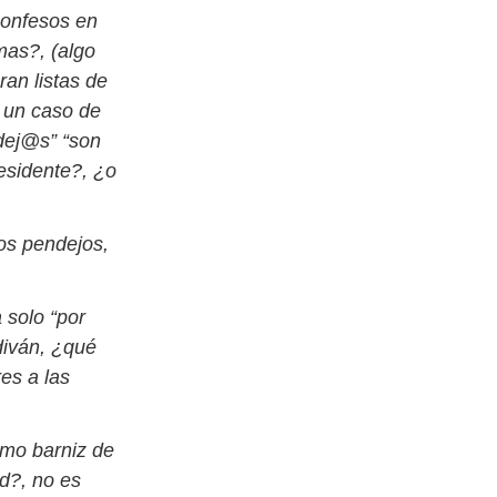
confesos en
mas?, (algo
ran listas de
o un caso de
dej@s” “son
esidente?, ¿o
os pendejos,
 solo “por
diván, ¿qué
res a las
imo barniz de
d?, no es