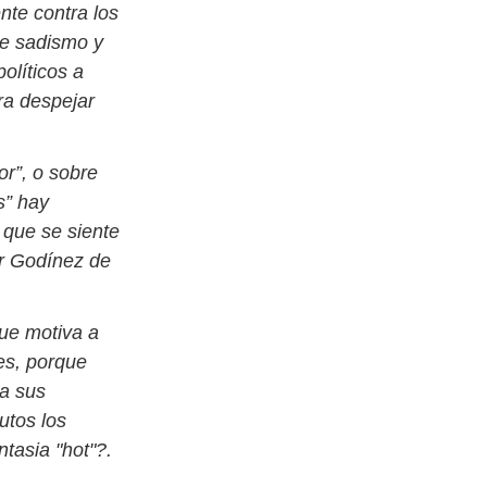
nte contra los
de sadismo y
olíticos a
ara despejar
or”, o sobre
s” hay
 que se siente
er Godínez de
que motiva a
es, porque
 a sus
utos los
ntasia "hot"?.