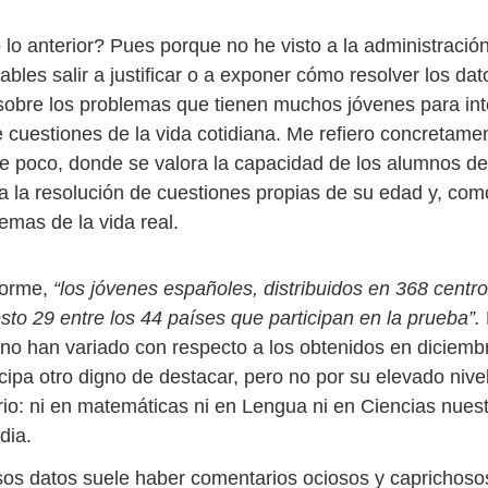
lo anterior? Pues porque no he visto a la administración
bles salir a justificar o a exponer cómo resolver los da
obre los problemas que tienen muchos jóvenes para int
 cuestiones de la vida cotidiana. Me refiero concretame
e poco, donde se valora la capacidad de los alumnos d
 a la resolución de cuestiones propias de su edad y, com
emas de la vida real.
forme,
“los jóvenes españoles, distribuidos en 368 centr
sto 29 entre los 44 países que participan en la prueba”.
 no han variado con respecto a los obtenidos en diciemb
cipa otro digno de destacar, pero no por su elevado nive
ario: ni en matemáticas ni en Lengua ni en Ciencias nue
dia.
os datos suele haber comentarios ociosos y caprichos