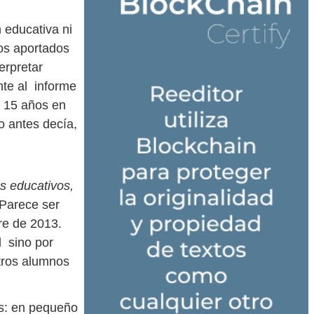
 educativa ni
tos aportados
erpretar
nte al informe
e 15 años en
o antes decía,
os educativos,
Parece ser
re de 2013.
l sino por
stros alumnos
os: en pequeño