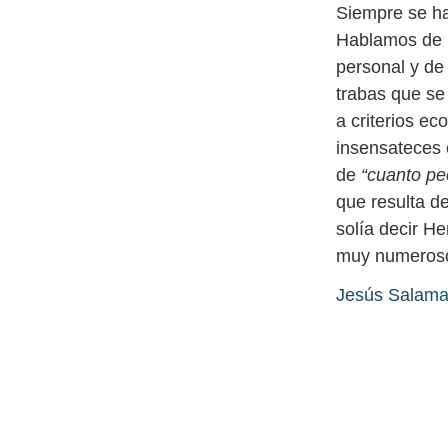
Siempre se ha
Hablamos de u
personal y de
trabas que se
a criterios e
insensateces 
de
“cuanto peo
que resulta de
solía decir H
muy numeroso
Jesús Salama