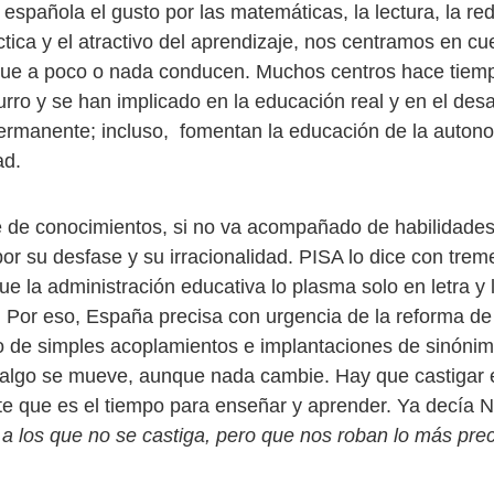
española el gusto por las matemáticas, la lectura, la red
ctica y el atractivo del aprendizaje, nos centramos en cu
que a poco o nada conducen. Muchos centros hace tiem
rro y se han implicado en la educación real y en el desa
ermanente; incluso, fomentan la educación de la autono
ad.
e de conocimientos, si no va acompañado de habilidade
or su desfase y su irracionalidad. PISA lo dice con trem
e la administración educativa lo plasma solo en letra y l
o. Por eso, España precisa con urgencia de la reforma d
o de simples acoplamientos e implantaciones de sinónim
algo se mueve, aunque nada cambie. Hay que castigar e
e que es el tiempo para enseñar y aprender. Ya decía 
 a los que no se castiga, pero que nos roban lo más prec