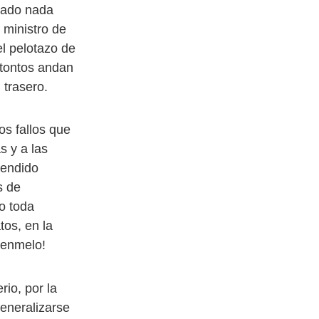
tado nada
 ministro de
el pelotazo de
s tontos andan
 trasero.
os fallos que
s y a las
tendido
s de
o toda
tos, en la
renmelo!
io, por la
generalizarse