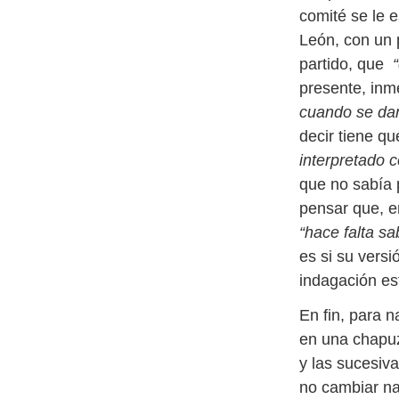
comité se le 
León, con un 
partido, que
presente, inm
cuando se dan
decir tiene qu
interpretado 
que no sabía 
pensar que, e
“hace falta s
es si su vers
indagación e
En fin, para 
en una chapuz
y las sucesiv
no cambiar na