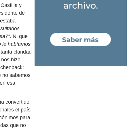
Castilla y
esidente de
 estaba
sultados,
esa?”
. Ni que
o le habíamos
tanta claridad
 nos hizo
Eschenback:
e no sabemos
 en esa
ha convertido
nales el país
inónimos para
idas que no