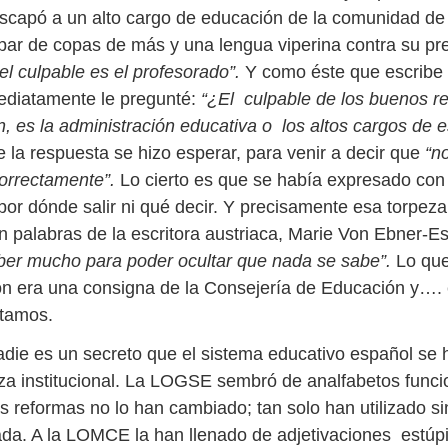
escapó a un alto cargo de educación de la comunidad de 
par de copas de más y una lengua viperina contra su pr
“el culpable es el profesorado”.
Y como éste que escribe
ediatamente le pregunté:
“¿El culpable de los buenos re
, es la administración educativa o los altos cargos de 
e la respuesta se hizo esperar, para venir a decir que
“n
correctamente”.
Lo cierto es que se había expresado con 
por dónde salir ni qué decir. Y precisamente esa torpeza
n palabras de la escritora austriaca, Marie Von Ebner-
aber mucho para poder ocultar que nada se sabe”.
Lo qu
ión era una consigna de la Consejería de Educación y….
stamos.
nadie es un secreto que el sistema educativo español se 
a institucional. La LOGSE sembró de analfabetos funcio
as reformas no lo han cambiado; tan solo han utilizado s
da. A la LOMCE la han llenado de adjetivaciones estúp