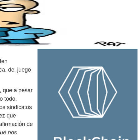
len
ca, del juego
, que a pesar
lo todo,
los sindicatos
vez que
 afirmación de
que nos