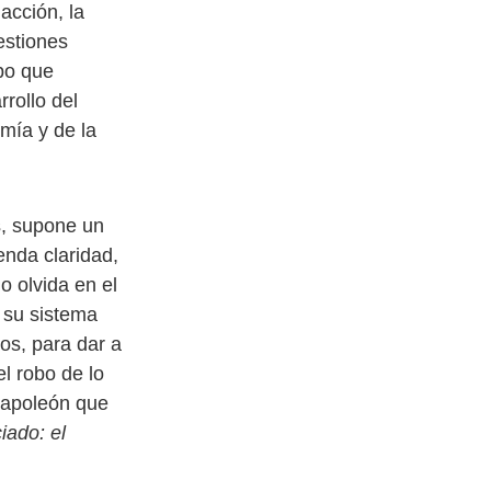
acción, la
estiones
po que
rrollo del
mía y de la
s, supone un
enda claridad,
o olvida en el
e su sistema
os, para dar a
l robo de lo
Napoleón que
iado: el