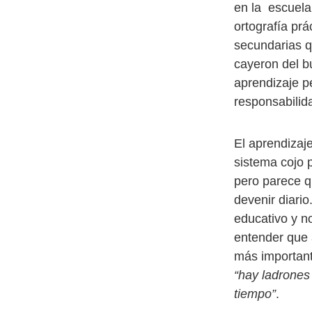
en la escuela 
ortografía prá
secundarias 
cayeron del bu
aprendizaje p
responsabilid
El aprendizaj
sistema cojo p
pero parece qu
devenir diari
educativo y n
entender que 
más important
“hay ladrones
tiempo”
.