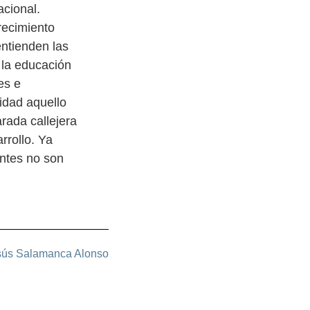
acional.
recimiento
entienden las
 la educación
es e
idad aquello
rada callejera
rrollo. Ya
ntes no son
sús Salamanca Alonso