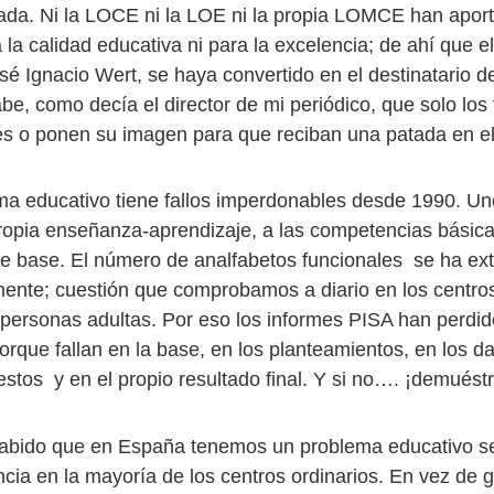
da. Ni la LOCE ni la LOE ni la propia LOMCE han apor
 la calidad educativa ni para la excelencia; de ahí que el
sé Ignacio Wert, se haya convertido en el destinatario d
abe, como decía el director de mi periódico, que solo lo
es o ponen su imagen para que reciban una patada en el
ma educativo tiene fallos imperdonables desde 1990. Un
propia enseñanza-aprendizaje, a las competencias básica
 base. El número de analfabetos funcionales se ha ex
ente; cuestión que comprobamos a diario en los centro
personas adultas. Por eso los informes PISA han perdid
porque fallan en la base, en los planteamientos, en los da
estos y en el propio resultado final. Y si no…. ¡demuést
abido que en España tenemos un problema educativo ser
ncia en la mayoría de los centros ordinarios. En vez de 