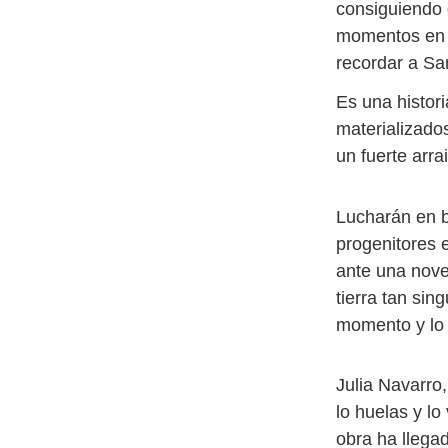
consiguiendo 
momentos en q
recordar a S
Es una histor
materializado
un fuerte arr
Lucharán en b
progenitores 
ante una nove
tierra tan si
momento y lo 
Julia Navarro,
lo huelas y l
obra ha llega