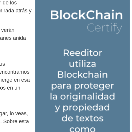
 de los
mirada atrás y
e verán
lanes anida
sus
s encontramos
umerge en esa
ros en un
ar, lo veas,
s. Sobre esta