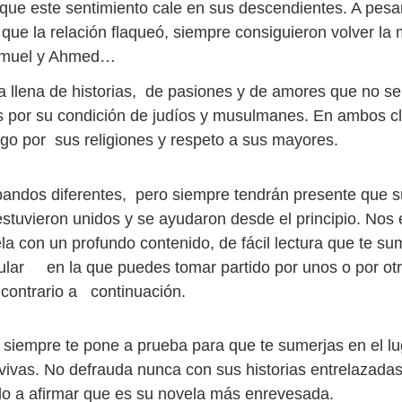
que este sentimiento cale en sus descendientes. A pesar
ue la relación flaqueó, siempre consiguieron volver la 
amuel y Ahmed…
ia llena de historias, de pasiones y de amores que no s
s por su condición de judíos y musulmanes. En ambos c
aigo por sus religiones y respeto a sus mayores.
andos diferentes, pero siempre tendrán presente que 
estuvieron unidos y se ayudaron desde el principio. No
la con un profundo contenido, de fácil lectura que te s
ngular en la que puedes tomar partido por unos o por ot
contrario a continuación.
 siempre te pone a prueba para que te sumerjas en el lug
o vivas. No defrauda nunca con sus historias entrelazada
do a afirmar que es su novela más enrevesada.