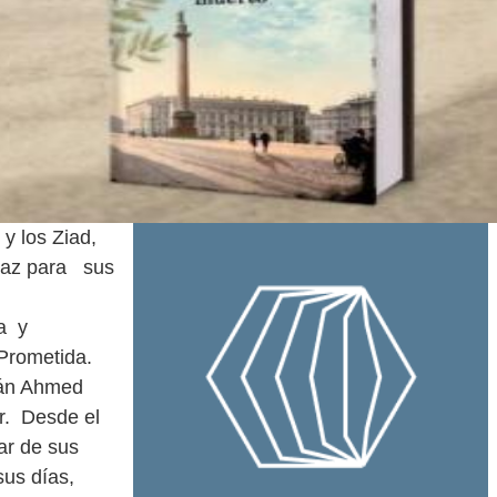
 y los Ziad,
 paz para sus
a y
Prometida.
mán Ahmed
r. Desde el
ar de sus
sus días,