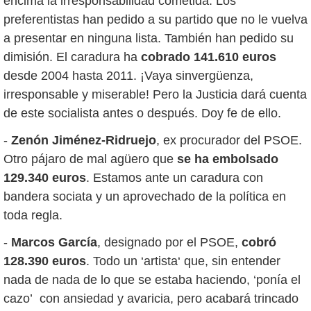
encima la irresponsabilidad cometida. Los
preferentistas han pedido a su partido que no le vuelva
a presentar en ninguna lista. También han pedido su
dimisión. El caradura ha
cobrado 141.610 euros
desde 2004 hasta 2011. ¡Vaya sinvergüenza,
irresponsable y miserable! Pero la Justicia dará cuenta
de este socialista antes o después. Doy fe de ello.
-
Zenón Jiménez-Ridruejo
, ex procurador del PSOE.
Otro pájaro de mal agüero que
se ha embolsado
129.340 euros
. Estamos ante un caradura con
bandera sociata y un aprovechado de la política en
toda regla.
-
Marcos García
, designado por el PSOE,
cobró
128.390 euros
. Todo un ‘artista‘ que, sin entender
nada de nada de lo que se estaba haciendo, ‘ponía el
cazo’ con ansiedad y avaricia, pero acabará trincado