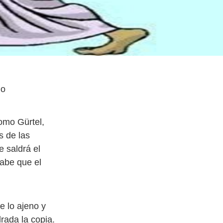
lo
omo Gürtel,
s de las
 saldrá el
abe que el
e lo ajeno y
rada la copia.