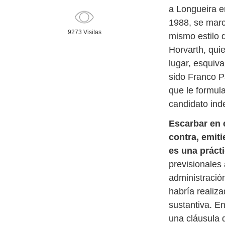
a Longueira e
1988, se marc
9273 Visitas
mismo estilo 
Horvarth, quie
lugar, esquiv
sido Franco P
que le formul
candidato ind
Escarbar en 
contra, emiti
es una prácti
previsionales 
administración
habría realiz
sustantiva. En
una cláusula 