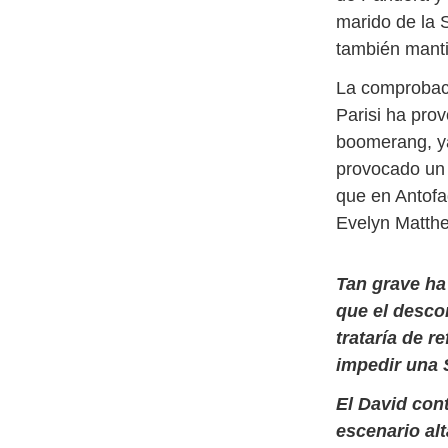
marido de la 
también manti
La comprobaci
Parisi ha prov
boomerang, ya
provocado un 
que en Antofa
Evelyn Matthe
Tan grave ha 
que el desco
trataría de r
impedir una 
El David con
escenario al