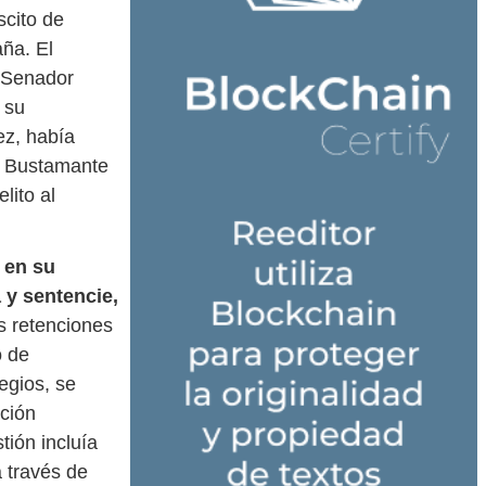
scito de
aña. El
l Senador
 su
ez, había
o Bustamante
lito al
 en su
a y sentencie,
s retenciones
o de
egios, se
ación
tión incluía
 través de