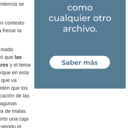
entencia se
un contexto
 frenar la
Estado
aló que
las
ares
y el tema
rque en esta
o que va
iden que los
cación de las
 lagunas
la de malas
erto una caja
 siendo el