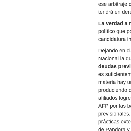
ese arbitraje
tendrá en der
La verdad a 
político que 
candidatura i
Dejando en cla
Nacional la q
deudas previ
es suficiente
materia hay u
produciendo d
afiliados logr
AFP por las b
previsionales
prácticas ext
de Pandora y 