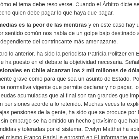
 cómo el tema debe resolverse. Cuando el Árbitro dicte s
echo quien debe pagar lo que haya que pagar.
medias es la peor de las mentiras
y en este caso hay 
por sentido común nos habla de un golpe bajo destinado a
ndependiente del contrincante más amenazante.
ro lo anterior, ha sido la periodista Patricia Politzer en 
ue ha puesto en el debate la objetividad necesaria. Señ
sionales en Chile alcanzan los 2 mil millones de dól
mente grave como para que sea un asunto de Estado. Po
na normativa vigente que permite declarar y no pagar, l
eudas acumuladas que al final son tan grandes que imp
en pensiones acorde a lo retenido. Muchas veces la expli
ajas pensiones de la gente, ha sido que se produce por
, sin embargo se ha omitido un hecho gravísimo que hab
endidas y
toleradas por el sistema. Evelyn Matthei ha abi
el mismo Franco Parisi le enrostró en El Informante que