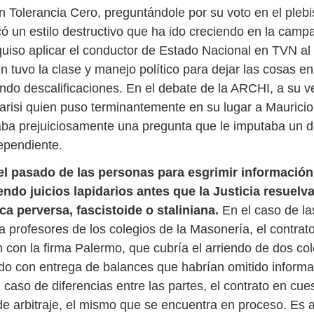
n Tolerancia Cero, preguntándole por su voto en el plebi
ó un estilo destructivo que ha ido creciendo en la camp
quiso aplicar el conductor de Estado Nacional en TVN a
n tuvo la clase y manejo político para dejar las cosas en
ando descalificaciones. En el debate de la ARCHI, a su v
arisi quien puso terminantemente en su lugar a Maurici
aba prejuiciosamente una pregunta que le imputaba un de
ependiente.
el pasado de las personas para esgrimir información
endo juicios lapidarios antes que la Justicia resuelv
ca perversa, fascistoide o staliniana.
En el caso de la
a profesores de los colegios de la Masonería, el contrat
 con la firma Palermo, que cubría el arriendo de dos col
ado con entrega de balances que habrían omitido inform
 caso de diferencias entre las partes, el contrato en cues
de arbitraje, el mismo que se encuentra en proceso. Es a