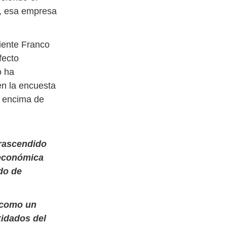
o, esa empresa
iente Franco
fecto
o ha
en la encuesta
r encima de
trascendido
 económica
ndo de
e como un
xidados del