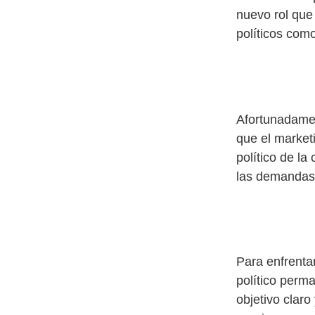
nuevo rol que 
políticos como
Afortunadamen
que el marketi
político de l
las demandas 
Para enfrentar
político perm
objetivo clar