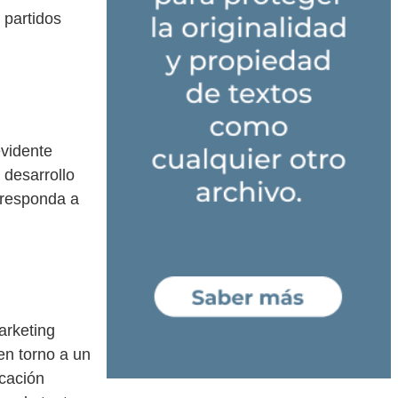
 partidos
evidente
 desarrollo
 responda a
arketing
en torno a un
icación