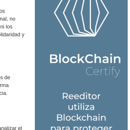
dos
nal, no
ni los
lidaridad y
os de
orma
cia.
nalizar el