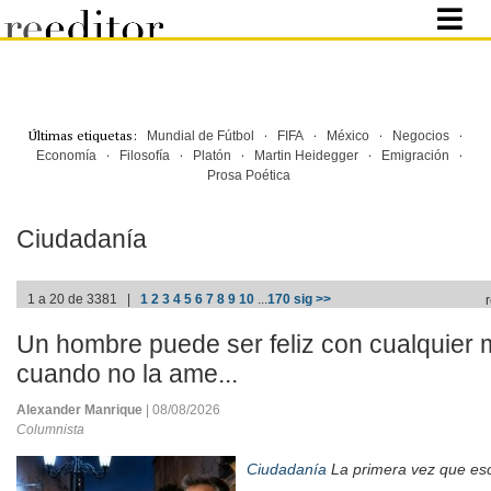
Últimas etiquetas:
·
·
·
·
Mundial de Fútbol
FIFA
México
Negocios
·
·
·
·
·
Economía
Filosofía
Platón
Martin Heidegger
Emigración
Prosa Poética
Ciudadanía
1 a 20 de 3381 |
1
2
3
4
5
6
7
8
9
10
...
170
sig >>
Un hombre puede ser feliz con cualquier 
cuando no la ame...
Alexander Manrique
| 08/08/2026
Columnista
Ciudadanía
La primera vez que esc