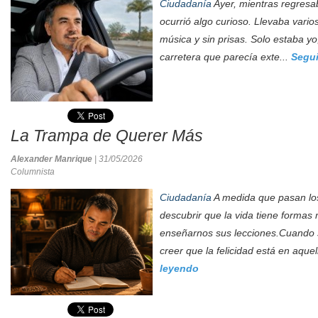
Ciudadanía
Ayer, mientras regresab
ocurrió algo curioso. Llevaba vari
música y sin prisas. Solo estaba yo
carretera que parecía exte...
Segui
La Trampa de Querer Más
Alexander Manrique
| 31/05/2026
Columnista
Ciudadanía
A medida que pasan lo
descubrir que la vida tiene formas
enseñarnos sus lecciones.Cuando
creer que la felicidad está en aque
leyendo