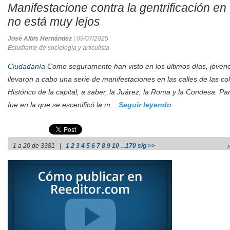
Manifestacione contra la gentrificación e
no está muy lejos
José Albis Hernández
| 09/07/2025
Estudiante de sociología y articulista
Ciudadanía
Como seguramente han visto en los últimos días, jóven
llevaron a cabo una serie de manifestaciones en las calles de las co
Histórico de la capital; a saber, la Juárez, la Roma y la Condesa. Pa
fue en la que se escenificó la m...
Seguir leyendo
1 a 20 de 3381 |
1
2
3
4
5
6
7
8
9
10
...
170
sig >>