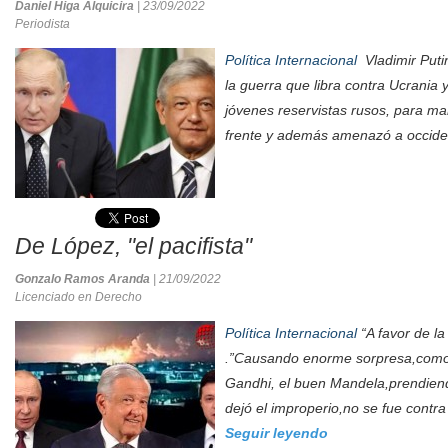
Daniel Higa Alquicira
| 23/09/2022
Periodista
Política Internacional
Vladimir Puti
la guerra que libra contra Ucrania 
jóvenes reservistas rusos, para ma
frente y además amenazó a occiden
De López, "el pacifista"
Gonzalo Ramos Aranda
| 21/09/2022
Licenciado en Derecho
Política Internacional
“A favor de la 
.”Causando enorme sorpresa,como
Gandhi, el buen Mandela,prendiend
dejó el improperio,no se fue contra 
Seguir leyendo