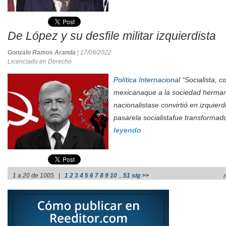
De López y su desfile militar izquierdista
Gonzalo Ramos Aranda
| 17/09/2022
Licenciado en Derecho
Política Internacional
“Socialista, c
mexicanaque a la sociedad herman
nacionalistase convirtió en izquierd
pasarela socialistafue transformado
leyendo
1 a 20 de 1005 |
1
2
3
4
5
6
7
8
9
10
...
51
sig >>