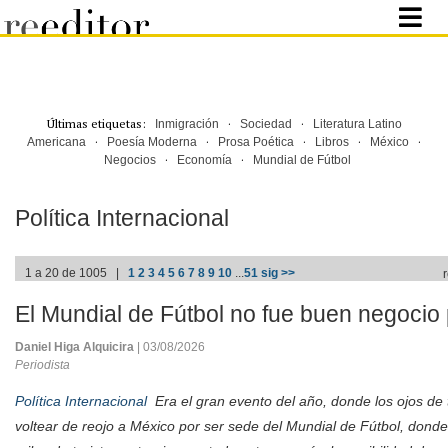
Últimas etiquetas:
·
·
Inmigración
Sociedad
Literatura Latino
·
·
·
·
·
Americana
Poesía Moderna
Prosa Poética
Libros
México
·
·
Negocios
Economía
Mundial de Fútbol
Política Internacional
1 a 20 de 1005 |
1
2
3
4
5
6
7
8
9
10
...
51
sig >>
El Mundial de Fútbol no fue buen negocio
Daniel Higa Alquicira
| 03/08/2026
Periodista
Política Internacional
Era el gran evento del año, donde los ojos de 
voltear de reojo a México por ser sede del Mundial de Fútbol, dond