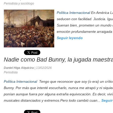
Periodista y sociólogo
Política Internacional
En América La
seducen con facilidad. Justicia. Ig
Suenan bien, prometen un mundo di
emoción profundamente arraigada en 
Seguir leyendo
Nadie como Bad Bunny, la jugada maestra
Daniel Higa Alquicira
| 13/02/2026
Periodista
Política Internacional
Tengo que reconocer que soy (o era) un crític
Bunny. Por más que intenté escucharlo, nunca me atrapó y ni siquier
ponían aunque fuera por alguna extraña equivocación. Es decir, v
musicales distanciados y extremos.Pero todo cambió cuan...
Seguir