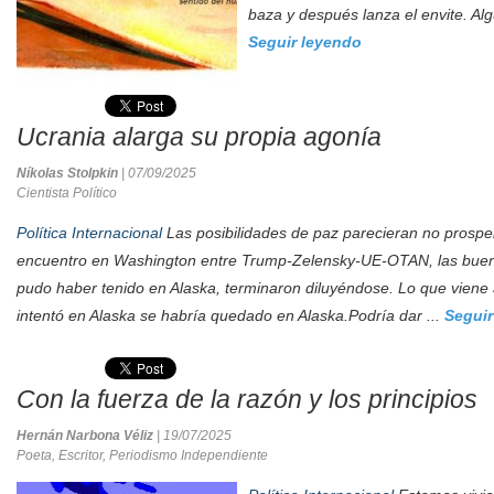
baza y después lanza el envite. Alg
Seguir leyendo
Ucrania alarga su propia agonía
Níkolas Stolpkin
| 07/09/2025
Cientista Político
Política Internacional
Las posibilidades de paz parecieran no prospe
encuentro en Washington entre Trump-Zelensky-UE-OTAN, las buen
pudo haber tenido en Alaska, terminaron diluyéndose. Lo que viene a
intentó en Alaska se habría quedado en Alaska.Podría dar ...
Seguir
Con la fuerza de la razón y los principios
Hernán Narbona Véliz
| 19/07/2025
Poeta, Escritor, Periodismo Independiente