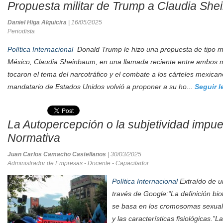
Propuesta militar de Trump a Claudia Sh
Daniel Higa Alquicira
| 16/05/2025
Periodista
Política Internacional
Donald Trump le hizo una propuesta de tipo mil
México, Claudia Sheinbaum, en una llamada reciente entre ambos 
tocaron el tema del narcotráfico y el combate a los cárteles mexican
mandatario de Estados Unidos volvió a proponer a su ho...
Seguir 
La Autopercepción o la subjetividad impu
Normativa
Juan Carlos Camacho Castellanos
| 30/03/2025
Administrador de Empresas - Docente - Capacitador
Política Internacional
Extraído de un
través de Google:“La definición bi
se basa en los cromosomas sexuale
y las características fisiológicas.”La