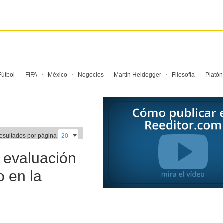
·
·
·
·
·
·
Fútbol
FIFA
México
Negocios
Martin Heidegger
Filosofía
Platón
resultados por página
e evaluación
o en la