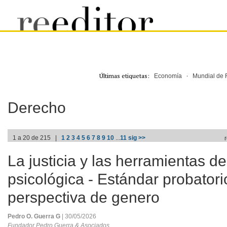
Últimas etiquetas:
·
Economía
Mundial de 
Derecho
1 a 20 de 215 |
1
2
3
4
5
6
7
8
9
10
...
11
sig >>
La justicia y las herramientas d
psicológica - Estándar probatori
perspectiva de genero
Pedro O. Guerra G
| 30/05/2026
Fundador Pedro Guerra & Asociados