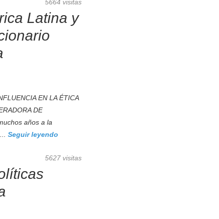
5664 visitas
ica Latina y
cionario
a
NFLUENCIA EN LA ÉTICA
NERADORA DE
uchos años a la
...
Seguir leyendo
5627 visitas
líticas
a