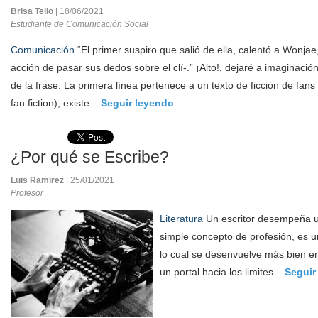
Brisa Tello
| 18/06/2021
Estudiante de Comunicación Social
Comunicación
“El primer suspiro que salió de ella, calentó a Wonjae,
acción de pasar sus dedos sobre el clí-.” ¡Alto!, dejaré a imaginación
de la frase. La primera línea pertenece a un texto de ficción de fa
fan fiction), existe...
Seguir leyendo
¿Por qué se Escribe?
Luis Ramirez
| 25/01/2021
Profesor
Literatura
Un escritor desempeña un
simple concepto de profesión, es un
lo cual se desenvuelve más bien en
un portal hacia los limites...
Seguir