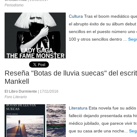
Periodismo
Cultura
Tras el boom mediático que
el abrupto éxito de su álbum debu
sencillos en el puesto número uno e
100 y otros sencillos dentro ...
Seg
Reseña "Botas de lluvia suecas" del escri
Mankell
El Libro Durmiente
| 17/11/2016
Foro Literario
Literatura
Esta novela fue su adiós
falleció dejando presentada esta hi
médico jubilado, que parece vivir t
que su casa arde una noche...
Seg