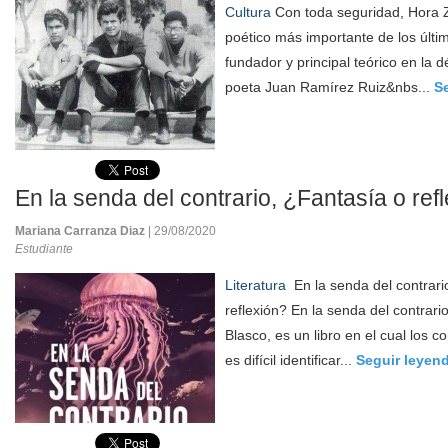
Cultura
Con toda seguridad, Hora Z
poético más importante de los últi
fundador y principal teórico en la 
poeta Juan Ramírez Ruiz&nbs...
S
En la senda del contrario, ¿Fantasía o ref
Mariana Carranza Diaz
| 29/08/2020
Estudiante
Literatura
En la senda del contrari
reflexión? En la senda del contrari
Blasco, es un libro en el cual los 
es difícil identificar...
Seguir leyen