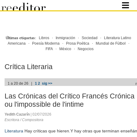
Últimas etiquetas:
·
·
·
Libros
Inmigración
Sociedad
Literatura Latino
·
·
·
·
Americana
Poesía Moderna
Prosa Poética
Mundial de Fútbol
·
·
FIFA
México
Negocios
Crítica Literaria
1 a 20 de 26 |
1
2
sig >>
Las Crónicas del Crítico Francés Crónica 
ou l'impossible de l'intime
Yedith Cazarín
| 02/07/2026
Escritora / Compositora
Literatura
Hay críticas que hieren.Y hay otras que terminan enseñán