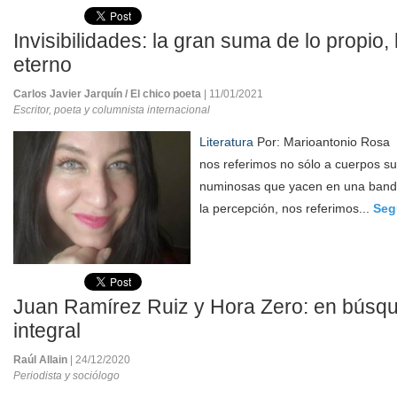
Invisibilidades: la gran suma de lo propio,
eterno
Carlos Javier Jarquín / El chico poeta
| 11/01/2021
Escritor, poeta y columnista internacional
Literatura
Por: Marioantonio Rosa “
nos referimos no sólo a cuerpos su
numinosas que yacen en una banda
la percepción, nos referimos...
Seg
Juan Ramírez Ruiz y Hora Zero: en búsq
integral
Raúl Allain
| 24/12/2020
Periodista y sociólogo