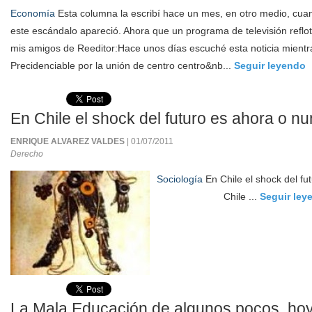
Economía
Esta columna la escribí hace un mes, en otro medio, cua
este escándalo apareció. Ahora que un programa de televisión reflotó
mis amigos de Reeditor:Hace unos días escuché esta noticia mientras
Precidenciable por la unión de centro centro&nb...
Seguir leyendo
En Chile el shock del futuro es ahora o nu
ENRIQUE ALVAREZ VALDES
| 01/07/2011
Derecho
Sociología
En Chile el shock del fu
Chile ...
Seguir ley
La Mala Educación de algunos pocos, hoy