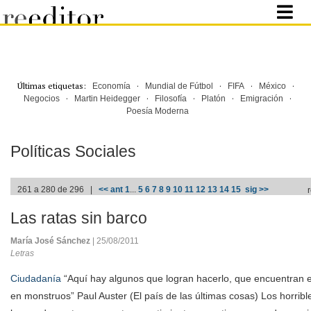
Últimas etiquetas:
·
·
·
·
Economía
Mundial de Fútbol
FIFA
México
·
·
·
·
·
Negocios
Martin Heidegger
Filosofía
Platón
Emigración
Poesía Moderna
Políticas Sociales
261 a 280 de 296 |
<< ant
1
...
5
6
7
8
9
10
11
12
13
14
15
sig >>
Las ratas sin barco
María José Sánchez
| 25/08/2011
Letras
Ciudadanía
“Aquí hay algunos que logran hacerlo, que encuentran el
en monstruos” Paul Auster (El país de las últimas cosas) Los horrib