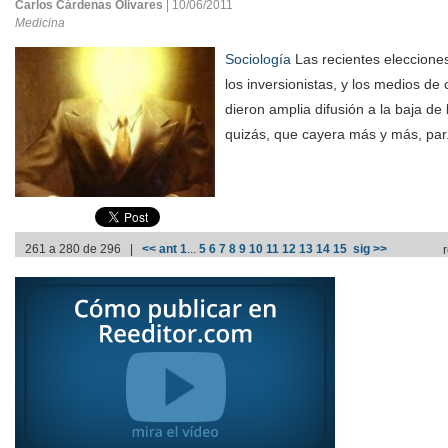
Carlos Cárdenas Olivares
| 10/06/2011
Medicina
Sociología
Las recientes eleccione
los inversionistas, y los medios de
dieron amplia difusión a la baja de
quizás, que cayera más y más, par
261 a 280 de 296 |
<< ant
1
...
5
6
7
8
9
10
11
12
13
14
15
sig >>