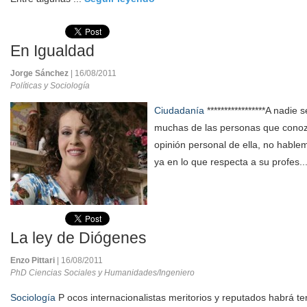
En Igualdad
Jorge Sánchez
| 16/08/2011
Políticas y Sociología
Ciudadanía
*****************A nadie 
muchas de las personas que cono
opinión personal de ella, no hable
ya en lo que respecta a su profes..
La ley de Diógenes
Enzo Pittari
| 16/08/2011
PhD Ciencias Sociales y Humanidades/Ingeniero
Sociología
P ocos internacionalistas meritorios y reputados habrá t