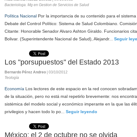
Bacteriologa. Mg en Gestion de Servicios de Salud
Política Nacional
Por la importancia de su contenido para el sistema 
Debate del Control Político: Sistema de Salud Colombiano. Comisió
Citante: Honorable Senador Alvaro Ashton Giraldo. Funcionarios ci
Bolivar. (Superintendente Nacional de Salud), Alejandr...
Seguir ley
Los "porsupuestos" del Estado 2013
Bernardo Pérez Andreo
| 03/10/2012
Teología
Economía
Los lectores de este espacio en la red conocen sobradam
de la situación, pero no está mal repetirlo brevemente: nos encontr
sistémica del modelo social y económico imperante en la que las éli
privilegios y hacen todo lo po...
Seguir leyendo
México: el 2 de octubre no se olvida