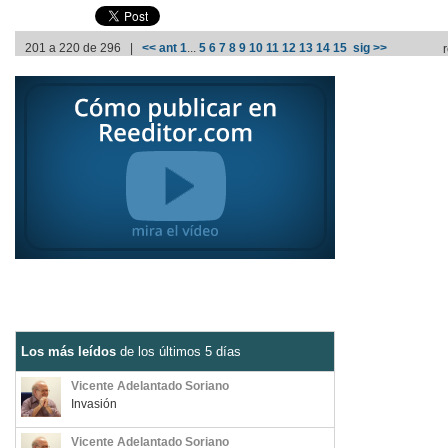
201 a 220 de 296 |
<< ant
1
...
5
6
7
8
9
10
11
12
13
14
15
sig >>
Los más leídos
de los últimos 5 días
Vicente Adelantado Soriano
Invasión
Vicente Adelantado Soriano