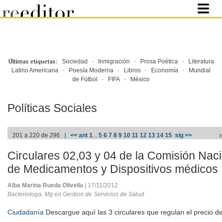
Últimas etiquetas:
·
·
·
Sociedad
Inmigración
Prosa Poética
Literatura
·
·
·
·
Latino Americana
Poesía Moderna
Libros
Economía
Mundial
·
·
de Fútbol
FIFA
México
Políticas Sociales
201 a 220 de 296 |
<< ant
1
...
5
6
7
8
9
10
11
12
13
14
15
sig >>
Circulares 02,03 y 04 de la Comisión Nac
de Medicamentos y Dispositivos médicos
Alba Marina Rueda Olivella
| 17/11/2012
Bacteriologa. Mg en Gestion de Servicios de Salud
Ciudadanía
Descargue aquí las 3 circulares que regulan el precio d