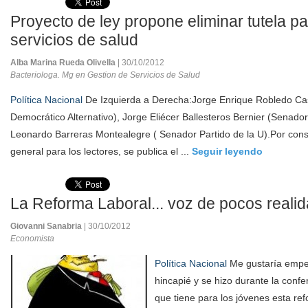
Proyecto de ley propone eliminar tutela p
servicios de salud
Alba Marina Rueda Olivella
| 30/10/2012
Bacteriologa. Mg en Gestion de Servicios de Salud
Política Nacional
De Izquierda a Derecha:Jorge Enrique Robledo Cas
Democrático Alternativo), Jorge Eliécer Ballesteros Bernier (Senador
Leonardo Barreras Montealegre ( Senador Partido de la U).Por consi
general para los lectores, se publica el ...
Seguir leyendo
La Reforma Laboral... voz de pocos real
Giovanni Sanabria
| 30/10/2012
Economista
Política Nacional
Me gustaría empez
hincapié y se hizo durante la confe
que tiene para los jóvenes esta re