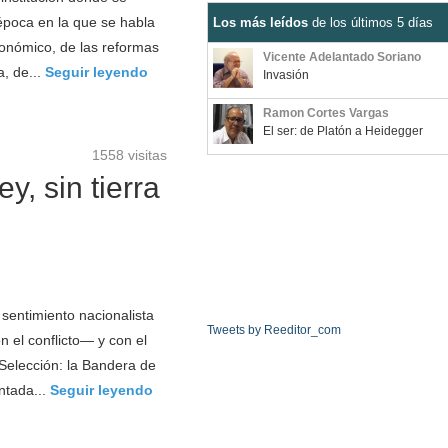
época en la que se habla
Los más leídos
de los últimos 5 días
onómico, de las reformas
Vicente Adelantado Soriano
a, de...
Seguir leyendo
Invasión
Ramon Cortes Vargas
El ser: de Platón a Heidegger
1558 visitas
y, sin tierra
sentimiento nacionalista
Tweets by Reeditor_com
n el conflicto— y con el
Selección: la Bandera de
ntada...
Seguir leyendo