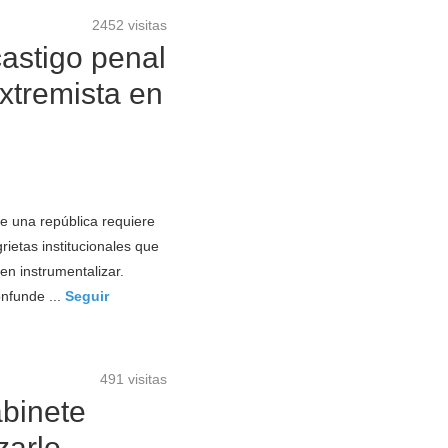
2452 visitas
castigo penal
 extremista en
e una república requiere
rietas institucionales que
en instrumentalizar.
nfunde ...
Seguir
491 visitas
abinete
zarlo.