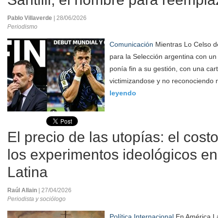
Pablo Villaverde
| 28/06/2026
Periodismo
Comunicación
Mientras Lo Celso d
para la Selección argentina con un g
ponía fin a su gestión, con una car
victimizandose y no reconociendo n
leyendo
El precio de las utopías: el cost
los experimentos ideológicos e
Latina
Raúl Allain
| 27/04/2026
Periodista y sociólogo
Política Internacional
En América La