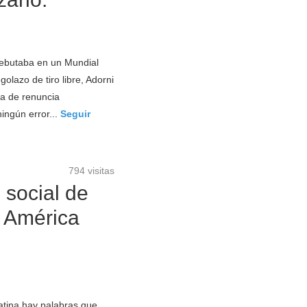
ebutaba en un Mundial
olazo de tiro libre, Adorni
ta de renuncia
ingún error...
Seguir
794 visitas
o social de
n América
tina hay palabras que