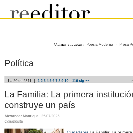
Últimas etiquetas:
·
Poesía Moderna
Prosa P
Política
1 a 20 de 2311 |
1
2
3
4
5
6
7
8
9
10
...
116
sig >>
La Familia: La primera instituci
construye un país
Alexander Manrique
| 25/07/2026
Columnista
Ciudadanía
La Familia: La primera 