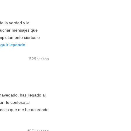
e la verdad y la
scuchar mensajes que
mpletamente ciertos o
guir leyendo
529 visitas
navegado, has llegado al
r- le confesé al
e veces que me he acordado