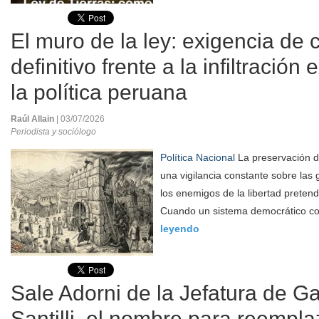
El muro de la ley: exigencia de 
definitivo frente a la infiltración
la política peruana
Raúl Allain
| 03/07/2026
Periodista y sociólogo
Política Nacional
La preservación d
una vigilancia constante sobre las g
los enemigos de la libertad pretend
Cuando un sistema democrático co
leyendo
Sale Adorni de la Jefatura de G
Santilli, el nombre para reempla