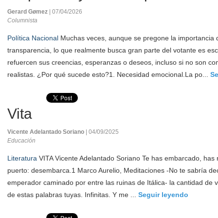
Gerard Gømez
| 07/04/2026
Columnista
Política Nacional
Muchas veces, aunque se pregone la importancia d
transparencia, lo que realmente busca gran parte del votante es e
refuercen sus creencias, esperanzas o deseos, incluso si no son co
realistas. ¿Por qué sucede esto?1. Necesidad emocional.La po...
Se
Vita
Vicente Adelantado Soriano
| 04/09/2025
Educación
Literatura
VITA Vicente Adelantado Soriano Te has embarcado, has 
puerto: desembarca.1 Marco Aurelio, Meditaciones -No te sabría deci
emperador caminado por entre las ruinas de Itálica- la cantidad d
de estas palabras tuyas. Infinitas. Y me ...
Seguir leyendo