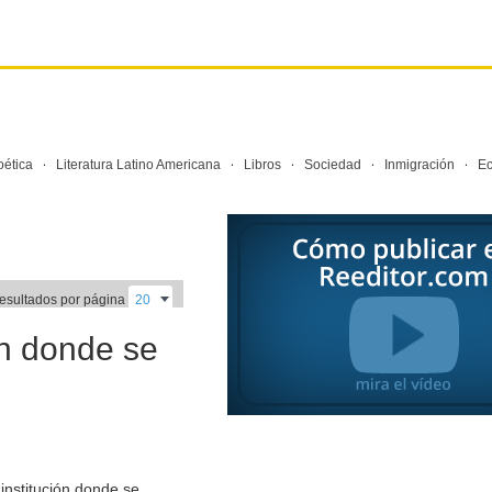
·
·
·
·
·
oética
Literatura Latino Americana
Libros
Sociedad
Inmigración
E
resultados por página
ón donde se
institución donde se