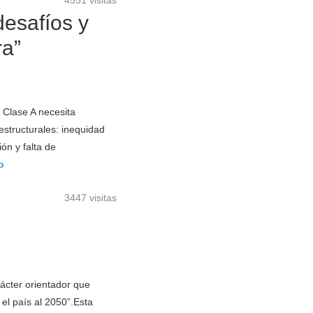
4551 visitas
desafíos y
ra”
 Clase A necesita
estructurales: inequidad
ón y falta de
o
3447 visitas
ácter orientador que
el país al 2050”.Esta