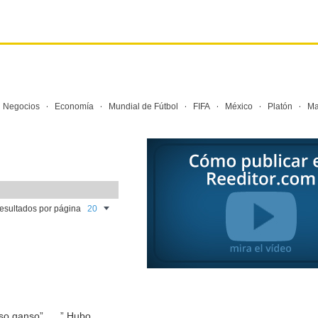
·
·
·
·
·
·
·
Negocios
Economía
Mundial de Fútbol
FIFA
México
Platón
Ma
resultados por página
o ganso” . . .” Hubo