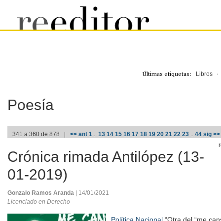
Últimas etiquetas:
Libros
Poesía
341 a 360 de 878 |
<< ant
1
...
13
14
15
16
17
18
19
20
21
22
23
...
44
sig >>
Crónica rimada Antilópez (13-
01-2019)
Gonzalo Ramos Aranda
| 14/01/2021
Licenciado en Derecho
Política Nacional
“Otra del “me cans