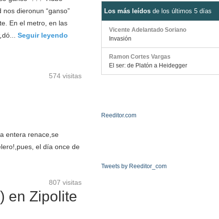
d nos dieronun “ganso”
Los más leídos
de los últimos 5 días
e. En el metro, en las
Vicente Adelantado Soriano
¿dó...
Seguir leyendo
Invasión
Ramon Cortes Vargas
El ser: de Platón a Heidegger
574 visitas
Reeditor.com
da entera renace,se
lero!,pues, el día once de
Tweets by Reeditor_com
807 visitas
) en Zipolite