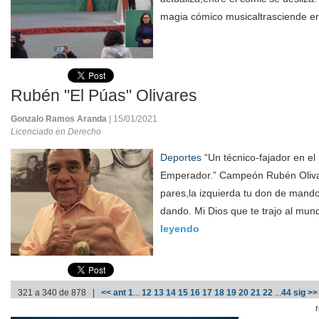
magia cómico musicaltrasciende en
Rubén "El Púas" Olivares
Gonzalo Ramos Aranda
| 15/01/2021
Licenciado en Derecho
Deportes
“Un técnico-fajador en el ri
Emperador.” Campeón Rubén Olivar
pares,la izquierda tu don de mand
dando. Mi Dios que te trajo al mun
leyendo
321 a 340 de 878 |
<< ant
1
...
12
13
14
15
16
17
18
19
20
21
22
...
44
sig >>