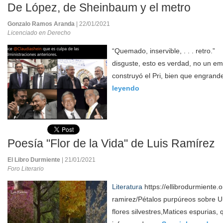
De López, de Sheinbaum y el metro
Gonzalo Ramos Aranda
| 22/01/2021
Licenciado en Derecho
“Quemado, inservible, . . . retro.
disguste, esto es verdad, no un em
construyó el Pri, bien que engrand
leyendo
Poesía "Flor de la Vida" de Luis Ramírez
El Libro Durmiente
| 21/01/2021
Foro Literario
Literatura
https://ellibrodurmiente.or
ramirez/Pétalos purpúreos sobre 
flores silvestres,Matices espurias,