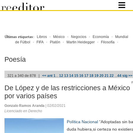
Últimas etiquetas:
·
·
·
·
Libros
México
Negocios
Economía
Mundial
·
·
·
·
·
de Fútbol
FIFA
Platón
Martin Heidegger
Filosofía
Poesía
321 a 340 de 878 |
<< ant
1
...
12
13
14
15
16
17
18
19
20
21
22
...
44
sig >>
De López y de las restricciones a México
por varios países
Gonzalo Ramos Aranda
| 02/02/2021
Licenciado en Derecho
Política Nacional
“Adoptadas sin bar
duda hubiera,si certeza no existier