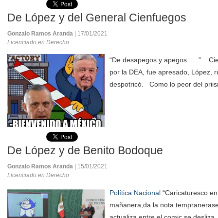
De López y del General Cienfuegos
Gonzalo Ramos Aranda
| 17/01/2021
Licenciado en Derecho
“De desapegos y apegos . . .” Ci
por la DEA, fue apresado, López, rui
despotricó. Como lo peor del priis
De López y de Benito Bodoque
Gonzalo Ramos Aranda
| 15/01/2021
Licenciado en Derecho
Política Nacional
“Caricaturesco enfo
mañanera,da la nota tempranerase
actualiza,entre el comic se desliza