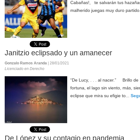
Cabañas!, te salvarán tus hazañas
malherido juegas muy duro partido
Janitzio eclipsado y un amanecer
Gonzalo Ramos Aranda
| 28/01/2021
Licenciado en Derecho
“De Lucy, . . . al nacer.” Brillo de
fortuna, el lago sin viento, más, sie
eclipse que mira su efigie to...
Segu
De López y su contagio en pandemia