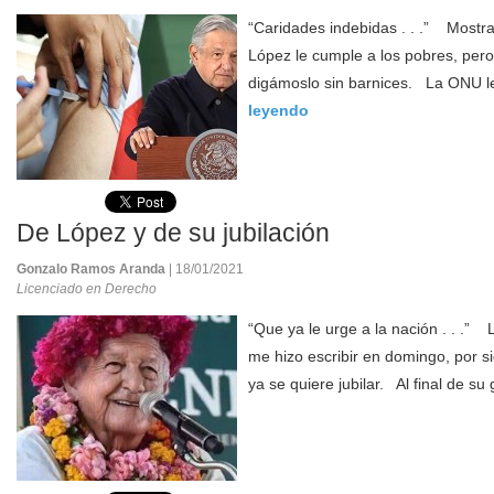
“Caridades indebidas . . .” Mostr
López le cumple a los pobres, pero,
digámoslo sin barnices. La ONU le
leyendo
De López y de su jubilación
Gonzalo Ramos Aranda
| 18/01/2021
Licenciado en Derecho
“Que ya le urge a la nación . . .” 
me hizo escribir en domingo, por s
ya se quiere jubilar. Al final de su 