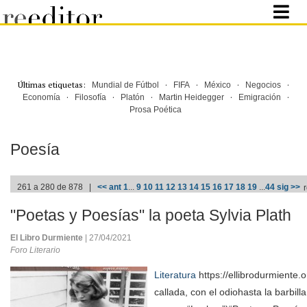
Últimas etiquetas:
·
·
·
·
Mundial de Fútbol
FIFA
México
Negocios
·
·
·
·
·
Economía
Filosofía
Platón
Martin Heidegger
Emigración
Prosa Poética
Poesía
261 a 280 de 878 |
<< ant
1
...
9
10
11
12
13
14
15
16
17
18
19
...
44
sig >>
"Poetas y Poesías" la poeta Sylvia Plath
El Libro Durmiente
| 27/04/2021
Foro Literario
Literatura
https://ellibrodurmiente.o
callada, con el odiohasta la barbil