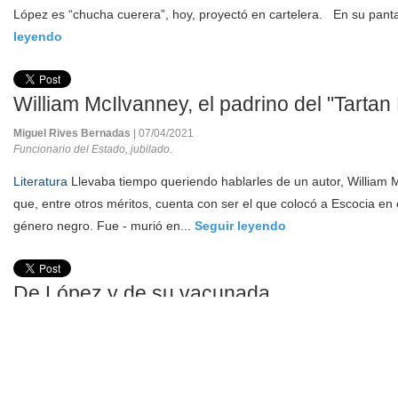
López es “chucha cuerera”, hoy, proyectó en cartelera. En su pantal
leyendo
William McIlvanney, el padrino del "Tartan 
Miguel Rives Bernadas
| 07/04/2021
Funcionario del Estado, jubilado.
Literatura
Llevaba tiempo queriendo hablarles de un autor, William M
que, entre otros méritos, cuenta con ser el que colocó a Escocia en e
género negro. Fue - murió en...
Seguir leyendo
De López y de su vacunada
Gonzalo Ramos Aranda
| 05/04/2021
Licenciado en Derecho
“Con jeringas que llevan aire o . . . nada.” Después de tanto fracaso
ocaso, “vacunas” contra el covid ahora nos hacen sufrir. Su uso es 