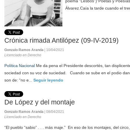
poema “Lesbos”)“Poetas y Poesías
Álvarez.Caía la tarde cuando el tren
Crónica rimada Antilópez (09-IV-2019)
Gonzalo Ramos Aranda
| 10/04/2021
Licenciado en Derecho
Política Nacional
Me da pena el Presidente descortés, tan displicent
sociedad con su voz de suciedad. Cuando se sube en el podio dand
son de: “no e...
Seguir leyendo
De López y del montaje
Gonzalo Ramos Aranda
| 08/04/2021
Licenciado en Derecho
“El pueblo “sabio” . . . más maje.” En eso de los montajes, del circo