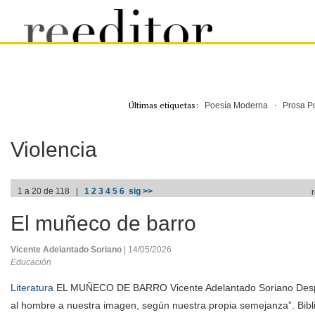
Últimas etiquetas:
·
Poesía Moderna
Prosa P
Violencia
1 a 20 de 118 |
1
2
3
4
5
6
sig >>
El muñeco de barro
Vicente Adelantado Soriano
| 14/05/2026
Educación
Literatura
EL MUÑECO DE BARRO Vicente Adelantado Soriano Desp
al hombre a nuestra imagen, según nuestra propia semejanza”. Bibl