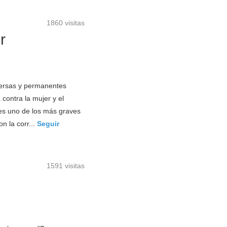
1860 visitas
r
versas y permanentes
contra la mujer y el
 es uno de los más graves
n la corr...
Seguir
1591 visitas