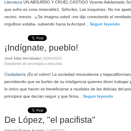
Literatura
UN ABSURDO Y CRUEL CASTIGO Vicente Adelantado Soria
que sufre es cosa miserable1. Sófocles, Las traquinias. No me apete
vecino, menos. -¿Se imagina usted -me dijo conectando el ventilado
orgulloso estaba- subiendo hacia la Acrópol...
Seguir leyendo
¡Indígnate, pueblo!
José Albis Hernández
| 02/04/2025
Estudiante de sociología y articulista
Ciudadanía
¡Es el colmo! La sociedad mexicalense y bajacalifornia
permitiendo que se burlen de su inteligencia quienes dicen trabajar
lo único que hacen es beneficiarse a raudales de las delicias del po
principios que decían seguir y que firma...
Seguir leyendo
De López, "el pacifista"
Gonzalo Ramos Aranda
| 21/09/2022