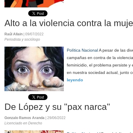
Alto a la violencia contra la muje
Raúl Allain
| 09/07/2022
Periodista y sociólogo
Política Nacional
A pesar de las di
campañas en contra de la violencia 
feminicidio, el problema persiste y
en nuestra sociedad actual, junto co
leyendo
De López y su "pax narca"
Gonzalo Ramos Aranda
| 29/06/2022
Licenciado en Derecho