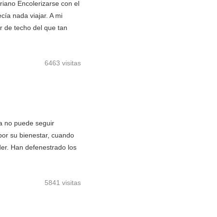
no Encolerizarse con el
cía nada viajar. A mi
r de techo del que tan
6463 visitas
na no puede seguir
 por su bienestar, cuando
der. Han defenestrado los
5841 visitas