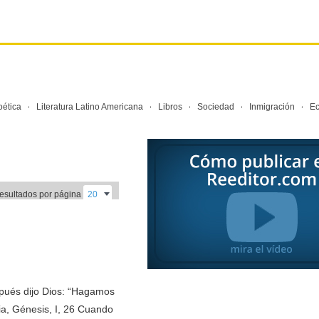
·
·
·
·
·
oética
Literatura Latino Americana
Libros
Sociedad
Inmigración
E
resultados por página
ués dijo Dios: “Hagamos
ia, Génesis, I, 26 Cuando