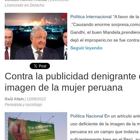
Licenciado en Derecho
Política Internacional
“A favor de la 
.”Causando enorme sorpresa,como
Gandhi, el buen Mandela,prendiend
dejó el improperio,no se fue contra 
Seguir leyendo
Contra la publicidad denigrante 
imagen de la mujer peruana
Raúl Allain
| 12/09/2022
Periodista y sociólogo
Política Nacional
En un artículo ant
uso deficiente de la imagen de la m
peruana es un campo que todavía n
suficientemente bien en el Perú, a