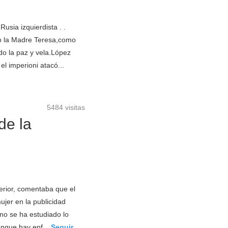
Rusia izquierdista . .
 la Madre Teresa,como
o la paz y vela.López
el imperioni atacó...
5484 visitas
de la
erior, comentaba que el
ujer en la publicidad
o se ha estudiado lo
unque hay enf...
Seguir