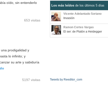
había oído, sin entenderlo
Los más leídos
de los últimos 5 días
Vicente Adelantado Soriano
Invasión
653 visitas
Ramon Cortes Vargas
El ser: de Platón a Heidegger
una prodigalidad y
ta lo infinito; y
anzar su arte y sabiduría
ndo
5197 visitas
Tweets by Reeditor_com