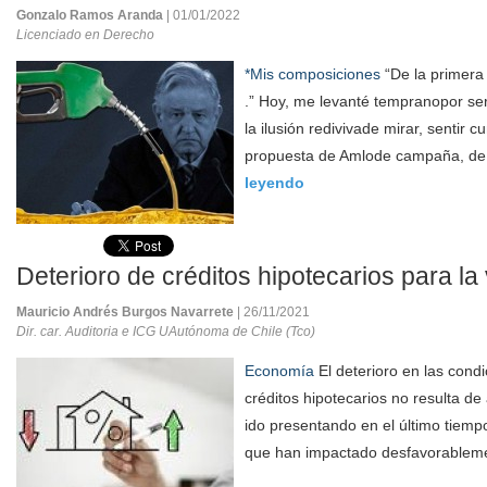
Gonzalo Ramos Aranda
| 01/01/2022
Licenciado en Derecho
*Mis composiciones
“De la primera
.” Hoy, me levanté tempranopor ser
la ilusión redivivade mirar, sentir 
propuesta de Amlode campaña, de
leyendo
Deterioro de créditos hipotecarios para la
Mauricio Andrés Burgos Navarrete
| 26/11/2021
Dir. car. Auditoria e ICG UAutónoma de Chile (Tco)
Economía
El deterioro en las condi
créditos hipotecarios no resulta d
ido presentando en el último tiemp
que han impactado desfavorableme