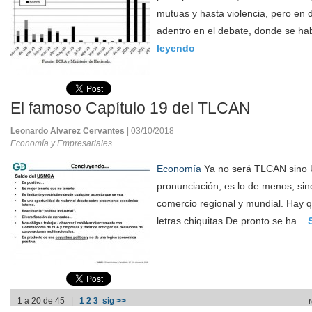
mutuas y hasta violencia, pero en 
adentro en el debate, donde se hab
leyendo
El famoso Capítulo 19 del TLCAN
Leonardo Alvarez Cervantes
| 03/10/2018
Economía y Empresariales
Economía
Ya no será TLCAN sino U
pronunciación, es lo de menos, sino
comercio regional y mundial. Hay q
letras chiquitas.De pronto se ha...
1 a 20 de 45 |
1
2
3
sig >>