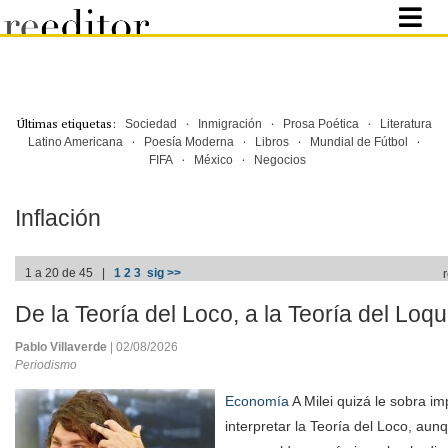
Últimas etiquetas:
·
·
·
Sociedad
Inmigración
Prosa Poética
Literatura
·
·
·
·
Latino Americana
Poesía Moderna
Libros
Mundial de Fútbol
·
·
FIFA
México
Negocios
Inflación
1 a 20 de 45 |
1
2
3
sig >>
De la Teoría del Loco, a la Teoría del Loqui
Pablo Villaverde
| 02/08/2026
Periodismo
Economía
A Milei quizá le sobra i
interpretar la Teoría del Loco, aun