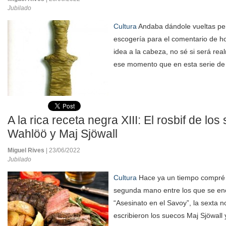
Jubilado
Cultura
Andaba dándole vueltas pe
escogería para el comentario de h
idea a la cabeza, no sé si será re
ese momento que en esta serie de l
A la rica receta negra XIII: El rosbif de lo
Wahlöö y Maj Sjöwall
Miguel Rives
| 23/06/2022
Jubilado
Cultura
Hace ya un tiempo compré u
segunda mano entre los que se en
“Asesinato en el Savoy”, la sexta n
escribieron los suecos Maj Sjöwall 