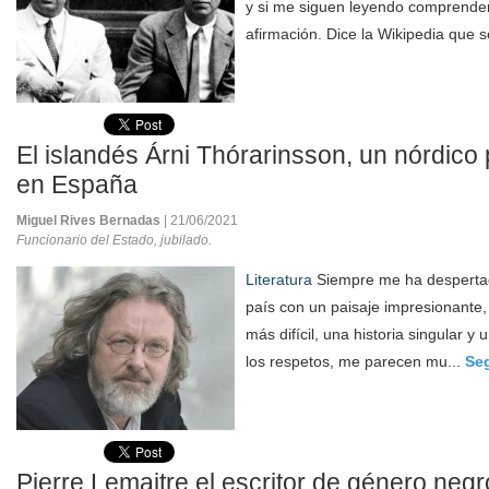
y si me siguen leyendo comprende
afirmación. Dice la Wikipedia que 
El islandés Árni Thórarinsson, un nórdico
en España
Miguel Rives Bernadas
| 21/06/2021
Funcionario del Estado, jubilado.
Literatura
Siempre me ha despertado
país con un paisaje impresionante,
más difícil, una historia singular y
los respetos, me parecen mu...
Se
Pierre Lemaitre el escritor de género neg