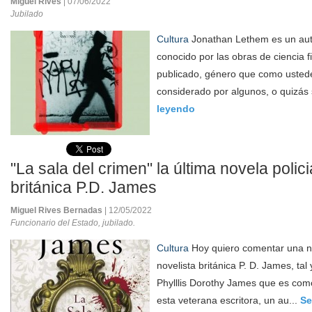
Miguel Rives
| 07/06/2022
Jubilado
Cultura
Jonathan Lethem es un au
conocido por las obras de ciencia f
publicado, género que como usted
considerado por algunos, o quizás s
leyendo
"La sala del crimen" la última novela polic
británica P.D. James
Miguel Rives Bernadas
| 12/05/2022
Funcionario del Estado, jubilado.
Cultura
Hoy quiero comentar una no
novelista británica P. D. James, tal
Phylllis Dorothy James que es com
esta veterana escritora, un au...
Se