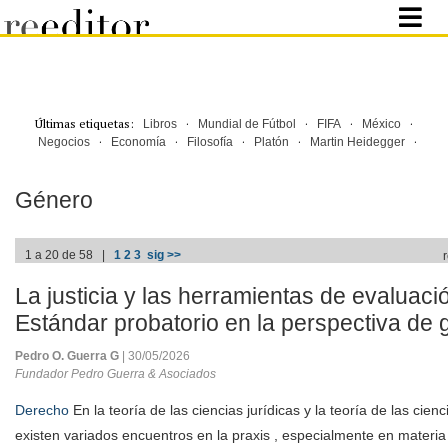
Últimas etiquetas:
·
·
·
·
Libros
Mundial de Fútbol
FIFA
México
·
·
·
·
·
Negocios
Economía
Filosofía
Platón
Martin Heidegger
Género
1 a 20 de 58 |
1
2
3
sig >>
La justicia y las herramientas de evaluaci
Estándar probatorio en la perspectiva de
Pedro O. Guerra G
| 30/05/2026
Fundador Pedro Guerra & Asociados
Derecho
En la teoría de las ciencias jurídicas y la teoría de las cienc
existen variados encuentros en la praxis , especialmente en materia 