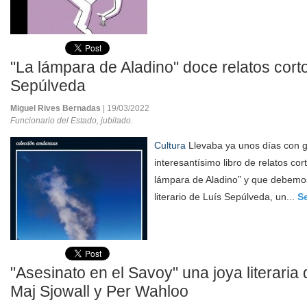
"La lámpara de Aladino" doce relatos cort
Sepúlveda
Miguel Rives Bernadas
| 19/03/2022
Funcionario del Estado, jubilado.
Cultura
Llevaba ya unos días con 
interesantísimo libro de relatos cort
lámpara de Aladino” y que debemos
literario de Luís Sepúlveda, un...
S
"Asesinato en el Savoy" una joya literaria
Maj Sjowall y Per Wahloo