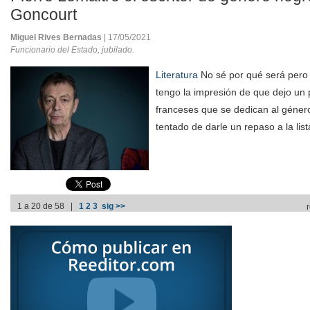
Goncourt
Miguel Rives Bernadas
| 17/05/2021
Funcionario del Estado, jubilado.
Literatura
No sé por qué será pero
tengo la impresión de que dejo un 
franceses que se dedican al géner
tentado de darle un repaso a la list
1 a 20 de 58 |
1
2
3
sig >>