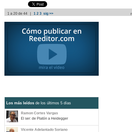
1 a 20 de 44 |
1
2
3
sig >>
Los más leídos
de los últimos 5 días
Ramon Cortes Vargas
El ser: de Platón a Heidegger
Vicente Adelantado Soriano