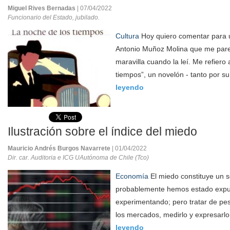
Miguel Rives Bernadas
| 07/04/2022
Funcionario del Estado, jubilado.
Cultura
Hoy quiero comentar para 
Antonio Muñoz Molina que me pare
maravilla cuando la leí. Me refiero
tiempos”, un novelón - tanto por su
leyendo
Ilustración sobre el índice del miedo
Mauricio Andrés Burgos Navarrete
| 01/04/2022
Dir. car. Auditoria e ICG UAutónoma de Chile (Tco)
Economía
El miedo constituye un s
probablemente hemos estado expu
experimentando; pero tratar de pe
los mercados, medirlo y expresarlo 
leyendo