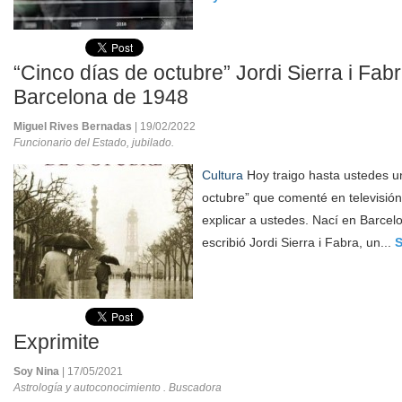
“Cinco días de octubre” Jordi Sierra i Fabr
Barcelona de 1948
Miguel Rives Bernadas
| 19/02/2022
Funcionario del Estado, jubilado.
Cultura
Hoy traigo hasta ustedes u
octubre” que comenté en televisió
explicar a ustedes. Nací en Barcel
escribió Jordi Sierra i Fabra, un...
S
Exprimite
Soy Nina
| 17/05/2021
Astrología y autoconocimiento . Buscadora