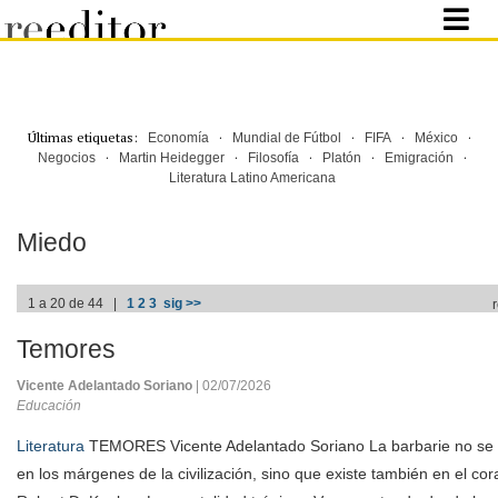
Últimas etiquetas:
·
·
·
·
Economía
Mundial de Fútbol
FIFA
México
·
·
·
·
·
Negocios
Martin Heidegger
Filosofía
Platón
Emigración
Literatura Latino Americana
Miedo
1 a 20 de 44 |
1
2
3
sig >>
Temores
Vicente Adelantado Soriano
| 02/07/2026
Educación
Literatura
TEMORES Vicente Adelantado Soriano La barbarie no se 
en los márgenes de la civilización, sino que existe también en el co