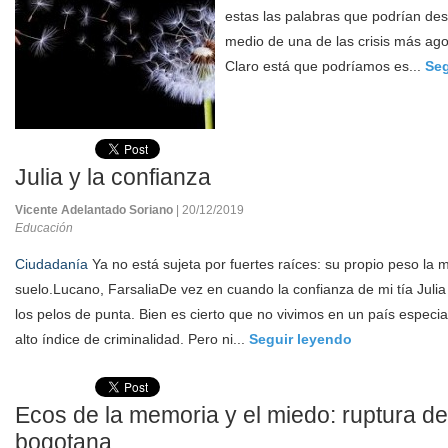
estas las palabras que podrían desc
medio de una de las crisis más agob
Claro está que podríamos es...
Seg
Julia y la confianza
Vicente Adelantado Soriano
| 20/12/2019
Educación
Ciudadanía
Ya no está sujeta por fuertes raíces: su propio peso la m
suelo.Lucano, FarsaliaDe vez en cuando la confianza de mi tía Juli
los pelos de punta. Bien es cierto que no vivimos en un país especia
alto índice de criminalidad. Pero ni...
Seguir leyendo
Ecos de la memoria y el miedo: ruptura de
bogotana