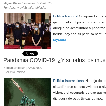
Miguel Rives Bernadas
| 08/07/2020
Funcionario del Estado, jubilado.
Política Nacional
Comprendo que al
que el título del presente escrito r
aunque no acostumbro a ponerme e
herida, hoy con su permiso haré u
leyendo
Pandemia COVID-19: ¿Y si todos los mue
Níkolas Stolpkin
| 22/06/2020
Cientista Político
Política Internacional
No deja de se
situación que se está viviendo a n
viviendo el escenario de una guerr
dictadura de esas típicas Latinoam