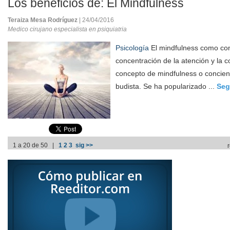
Los beneficios de: El Mindfulness
Teraiza Mesa Rodríguez
| 24/04/2016
Medico cirujano especialista en psiquiatria
Psicología
El mindfulness como con
concentración de la atención y la c
concepto de mindfulness o concien
budista. Se ha popularizado ...
Seg
1 a 20 de 50 |
1
2
3
sig >>