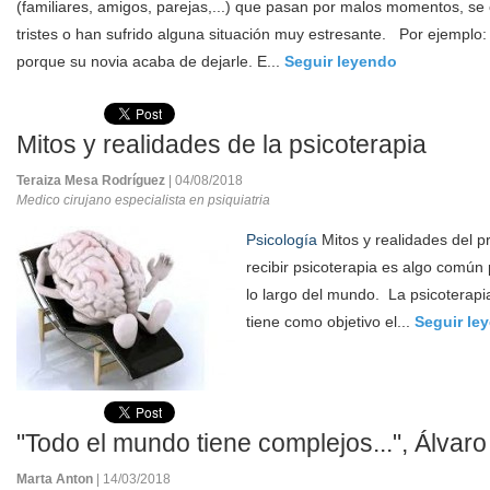
(familiares, amigos, parejas,...) que pasan por malos momentos, se
tristes o han sufrido alguna situación muy estresante. Por ejemplo:
porque su novia acaba de dejarle. E...
Seguir leyendo
Mitos y realidades de la psicoterapia
Teraiza Mesa Rodríguez
| 04/08/2018
Medico cirujano especialista en psiquiatria
Psicología
Mitos y realidades del p
recibir psicoterapia es algo comú
lo largo del mundo. La psicoterapi
tiene como objetivo el...
Seguir le
"Todo el mundo tiene complejos...", Álvar
Marta Anton
| 14/03/2018