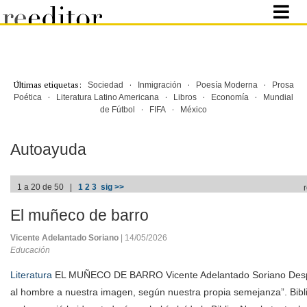
Últimas etiquetas:
·
·
·
Sociedad
Inmigración
Poesía Moderna
Prosa
·
·
·
·
Poética
Literatura Latino Americana
Libros
Economía
Mundial
·
·
de Fútbol
FIFA
México
Autoayuda
1 a 20 de 50 |
1
2
3
sig >>
El muñeco de barro
Vicente Adelantado Soriano
| 14/05/2026
Educación
Literatura
EL MUÑECO DE BARRO Vicente Adelantado Soriano Desp
al hombre a nuestra imagen, según nuestra propia semejanza”. Bibl