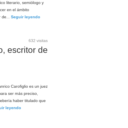
co literario, semiólogo y
ocer en el ámbito
r de...
Seguir leyendo
632 visitas
, escritor de
nrico Carofiglio es un juez
para ser más preciso,
debería haber titulado que
uir leyendo