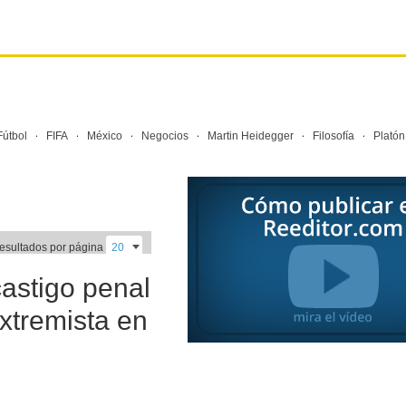
·
·
·
·
·
·
Fútbol
FIFA
México
Negocios
Martin Heidegger
Filosofía
Platón
resultados por página
castigo penal
 extremista en