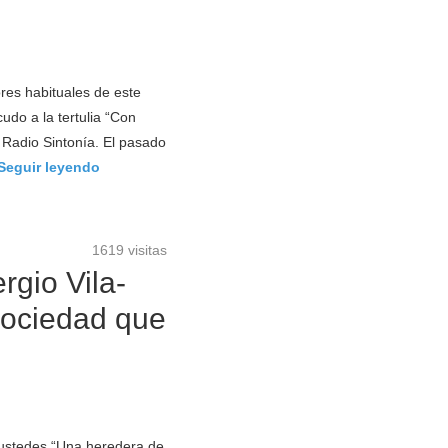
res habituales de este
udo a la tertulia “Con
e Radio Sintonía. El pasado
Seguir leyendo
1619 visitas
rgio Vila-
 sociedad que
ustedes “Una heredera de