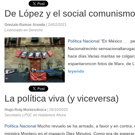
De López y el social comunism
Gonzalo Ramos Aranda
| 24/02/2021
Licenciado en Derecho
Política Nacional
“En México . . . p
Nacionalrecinto sensacionaltaruga
hace días.Varias mantas se colgar
espantaroncon fotos de Marx, de L
leyendo
La política viva (y viceversa)
Hugo Roig Montesdeoca
| 28/10/2020
Secretario LPGC en Hablemos Ahora
Política Nacional
Mucho revuelo se ha armado, a favor y en contra, 
ministra Montero en el magacín Diez Minutos. Como era de esperar, 