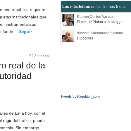
Los más leídos
de los últimos 5 días
e una república requiere
rietas institucionales que
Ramon Cortes Vargas
El ser: de Platón a Heidegger
en instrumentalizar.
nfunde ...
Seguir
Vicente Adelantado Soriano
Hipócritas
512 visitas
ro real de la
utoridad
Tweets by Reeditor_com
lles de Lima hoy, con el
l rugir del tráfico, puede
amnesia. Sin embargo,