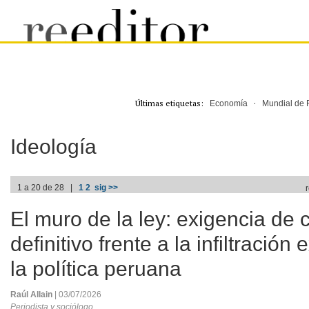
Últimas etiquetas:
·
Economía
Mundial de 
Ideología
1 a 20 de 28 |
1
2
sig >>
El muro de la ley: exigencia de 
definitivo frente a la infiltración
la política peruana
Raúl Allain
| 03/07/2026
Periodista y sociólogo