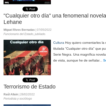
"Cualquier otro día" una fenomenal novel
Lehane
Miguel Rives Bernadas
| 07/05/2022
Funcionario del Estado, jubilado.
Cultura
Hoy quiero comentarles la
titulada “Cualquier otro día” que p
Serie Negra. Una magnífica novel
de vista, aunque he de señalar...
S
Terrorismo de Estado
Raúl Allain
| 28/02/2022
Periodista y sociólogo