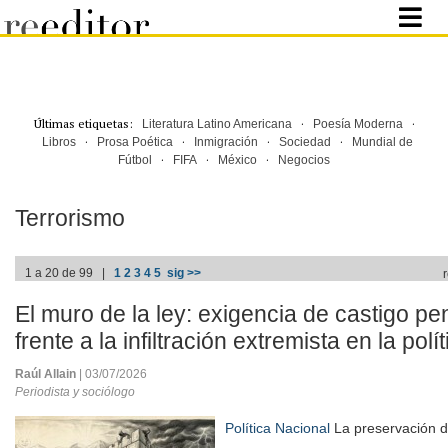
Últimas etiquetas:
·
·
Literatura Latino Americana
Poesía Moderna
·
·
·
·
Libros
Prosa Poética
Inmigración
Sociedad
Mundial de
·
·
·
Fútbol
FIFA
México
Negocios
Terrorismo
1 a 20 de 99 |
1
2
3
4
5
sig >>
El muro de la ley: exigencia de castigo pen
frente a la infiltración extremista en la pol
Raúl Allain
| 03/07/2026
Periodista y sociólogo
Política Nacional
La preservación d