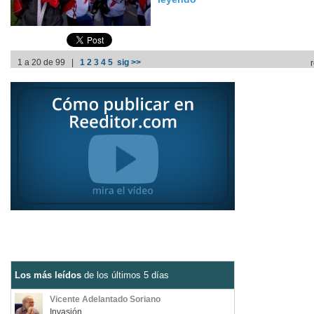
1 a 20 de 99 |
1
2
3
4
5
sig >>
Los más leídos
de los últimos 5 días
Vicente Adelantado Soriano
Invasión