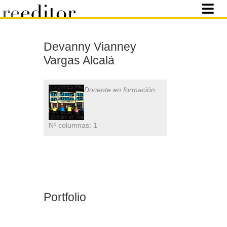
Devanny Vianney
Vargas Alcalá
Docente en formación
Nº columnas: 1
Portfolio